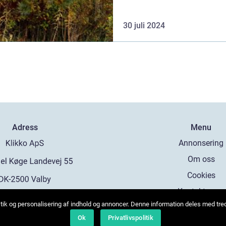
30 juli 2024
Adress
Menu
Annonsering
Om oss
Cookies
Kontakta oss
tistik og personalisering af indhold og annoncer. Denne information deles med tr
Sitemap
b:
www.klikko.dk
Ok
Privatlivspolitik