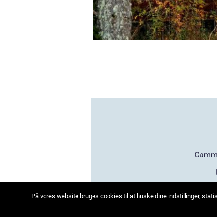
På vores website bruges cookies til at huske dine indstillinger, sta
we