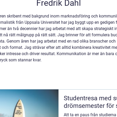
Fredrik Dahl
rfaren skribent med bakgrund inom marknadsföring och kommuni
listik från Uppsala Universitet har jag byggt upp en gedigen fö
er än två decennier har jag arbetat med att skapa strategiskt in
tt nå rätt målgrupp på rätt sätt. Jag brinner för att formulera b
ta. Genom åren har jag arbetat med en rad olika branscher och
 och format. Jag strävar efter att alltid kombinera kreativitet me
ker intresse och driver resultat. Kommunikation är mer än bara 
tryck som stannar kvar.
Studentresa med su
drömsemester för s
Att ta en paus från studierna