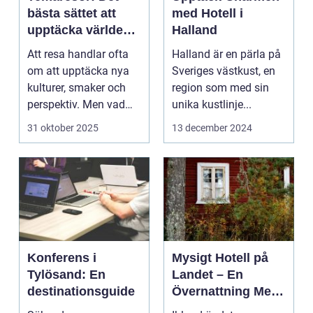
bästa sättet att
med Hotell i
upptäcka världen
Halland
på
Att resa handlar ofta
Halland är en pärla på
om att upptäcka nya
Sveriges västkust, en
kulturer, smaker och
region som med sin
perspektiv. Men vad
unika kustlinje...
händer ...
31 oktober 2025
13 december 2024
Konferens i
Mysigt Hotell på
Tylösand: En
Landet – En
destinationsguide
Övernattning Med
Charm