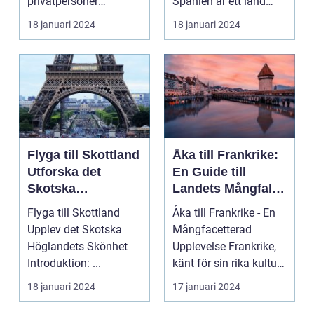
privatpersoner
Spanien är ett land
drömmer om. Landet
som lockar miljontals
18 januari 2024
18 januari 2024
har e...
männ...
Flyga till Skottland
Åka till Frankrike:
Utforska det
En Guide till
Skotska
Landets Mångfald
Höglandets
och Attraktioner
Flyga till Skottland
Åka till Frankrike - En
Skönhet
Upplev det Skotska
Mångfacetterad
Höglandets Skönhet
Upplevelse Frankrike,
Introduktion: ...
känt för sin rika kultur,
historiska a...
18 januari 2024
17 januari 2024