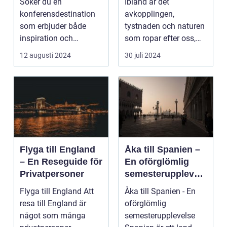
Söker du en
Ibland är det
konferensdestination
avkopplingen,
som erbjuder både
tystnaden och naturen
inspiration och
som ropar efter oss,
avkoppling? Tylös...
och svaret är ofta ...
12 augusti 2024
30 juli 2024
Flyga till England
Åka till Spanien –
– En Reseguide för
En oförglömlig
Privatpersoner
semesterupplevels
e
Flyga till England Att
Åka till Spanien - En
resa till England är
oförglömlig
något som många
semesterupplevelse