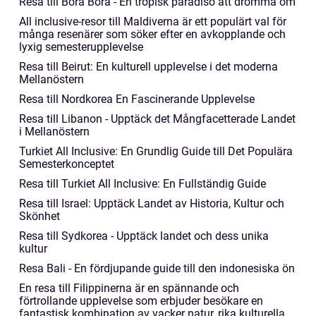
Resa till Bora Bora - En tropisk paradisö att drömma om
All inclusive-resor till Maldiverna är ett populärt val för
många resenärer som söker efter en avkopplande och
lyxig semesterupplevelse
Resa till Beirut: En kulturell upplevelse i det moderna
Mellanöstern
Resa till Nordkorea En Fascinerande Upplevelse
Resa till Libanon - Upptäck det Mångfacetterade Landet
i Mellanöstern
Turkiet All Inclusive: En Grundlig Guide till Det Populära
Semesterkonceptet
Resa till Turkiet All Inclusive: En Fullständig Guide
Resa till Israel: Upptäck Landet av Historia, Kultur och
Skönhet
Resa till Sydkorea - Upptäck landet och dess unika
kultur
Resa Bali - En fördjupande guide till den indonesiska ön
En resa till Filippinerna är en spännande och
förtrollande upplevelse som erbjuder besökare en
fantastisk kombination av vacker natur, rika kulturella