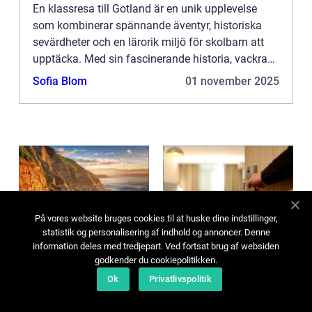
En klassresa till Gotland är en unik upplevelse
som kombinerar spännande äventyr, historiska
sevärdheter och en lärorik miljö för skolbarn att
upptäcka. Med sin fascinerande historia, vackra
landskap och rika k...
Sofia Blom
01 november 2025
På vores website bruges cookies til at huske dine indstillinger,
statistik og personalisering af indhold og annoncer. Denne
Temaresor: Det
Upptäck Charmen
information deles med tredjepart. Ved fortsat brug af websiden
godkender du cookiepolitikken.
bästa sättet att
med Hotell i
upptäcka världen
Halland
Ok
Privatlivspolitik
på
Att resa handlar ofta
Halland är en pärla på