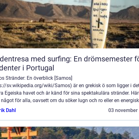
dentresa med surfing: En drömsemester f
denter i Portugal
s Stränder: En överblick [Samos]
s://sv.wikipedia.org/wiki/Samos) är en grekisk ö som ligger i de
a Egeiska havet och är känd för sina spektakulära stränder. Här
 något för alla, oavsett om du söker lugn och ro eller en energisk 
rik Dahl
03 november