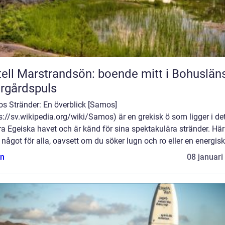
ell Marstrandsön: boende mitt i Bohuslän
rgårdspuls
s Stränder: En överblick [Samos]
s://sv.wikipedia.org/wiki/Samos) är en grekisk ö som ligger i de
a Egeiska havet och är känd för sina spektakulära stränder. Här
 något för alla, oavsett om du söker lugn och ro eller en energisk 
n
08 januari