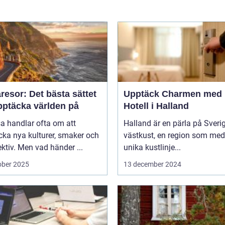
esor: Det bästa sättet
Upptäck Charmen med
pptäcka världen på
Hotell i Halland
sa handlar ofta om att
Halland är en pärla på Sveri
ka nya kulturer, smaker och
västkust, en region som med
ktiv. Men vad händer ...
unika kustlinje...
ober 2025
13 december 2024