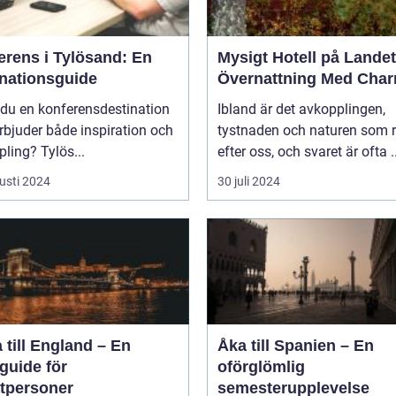
erens i Tylösand: En
Mysigt Hotell på Landet
inationsguide
Övernattning Med Cha
 du en konferensdestination
Ibland är det avkopplingen,
bjuder både inspiration och
tystnaden och naturen som 
ling? Tylös...
efter oss, och svaret är ofta ..
usti 2024
30 juli 2024
 till England – En
Åka till Spanien – En
guide för
oförglömlig
atpersoner
semesterupplevelse