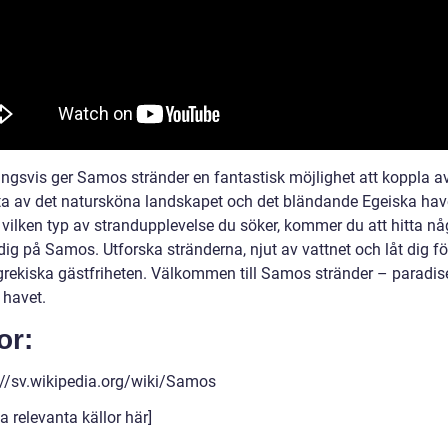
ingsvis ger Samos stränder en fantastisk möjlighet att koppla av
ta av det natursköna landskapet och det bländande Egeiska hav
 vilken typ av strandupplevelse du söker, kommer du att hitta n
r dig på Samos. Utforska stränderna, njut av vattnet och låt dig fö
grekiska gästfriheten. Välkommen till Samos stränder – paradise
 havet.
or:
://sv.wikipedia.org/wiki/Samos
a relevanta källor här]