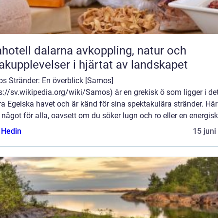
ll dalarna avkoppling, natur och
kupplevelser i hjärtat av landskapet
s Stränder: En överblick [Samos]
s://sv.wikipedia.org/wiki/Samos) är en grekisk ö som ligger i de
a Egeiska havet och är känd för sina spektakulära stränder. Här
 något för alla, oavsett om du söker lugn och ro eller en energisk 
s Hedin
15 juni