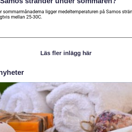
 Samos stränder under sommaren?
r sommarmånaderna ligger medeltemperaturen på Samos strä
igtvis mellan 25-30C.
Läs fler inlägg här
 nyheter