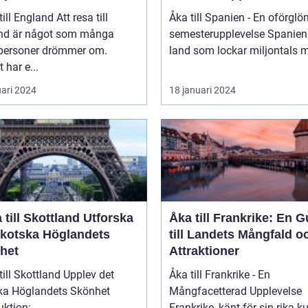
England Att resa till
Åka till Spanien - En oförglö
nd är något som många
semesterupplevelse Spanien är ett
tpersoner drömmer om.
land som lockar miljontals m
 har e...
uari 2024
18 januari 2024
ill Skottland Utforska
Åka till Frankrike: En G
Skotska Höglandets
till Landets Mångfald o
het
Attraktioner
 Skottland Upplev det
Åka till Frankrike - En
ka Höglandets Skönhet
Mångfacetterad Upplevelse
Introduktion: ...
Frankrike, känt för sin rika ku