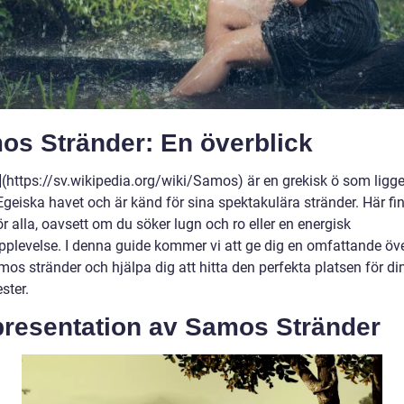
os Stränder: En överblick
(https://sv.wikipedia.org/wiki/Samos) är en grekisk ö som ligger
Egeiska havet och är känd för sina spektakulära stränder. Här fi
r alla, oavsett om du söker lugn och ro eller en energisk
pplevelse. I denna guide kommer vi att ge dig en omfattande öve
os stränder och hjälpa dig att hitta den perfekta platsen för di
ster.
presentation av Samos Stränder