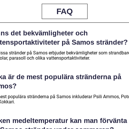
FAQ
nns det bekvämligheter och
ttensportaktiviteter på Samos stränder?
vissa stränder på Samos erbjuder bekvämligheter som strandbare
olar, parasoll och olika vattensportaktiviteter.
lka är de mest populära stränderna på
mos?
est populära stränderna på Samos inkluderar Psili Ammos, Pot
Kokkari.
lken medeltemperatur kan man förvänta 