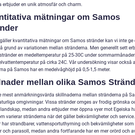
a erbjuder en unik atmosfär och charm.
ntitativa mätningar om Samos
änder
 gäller kvantitativa mätningar om Samos stränder kan vi inte ge
på grund av variationen mellan stränderna. Men generellt sett er
tränder en medeltemperatur på 25-30C under sommarmånader
lvattentemperatur på cirka 24C. Vår undersökning visar också a
rna på Samos har en medelvåghöjd på 0,5-1,5 meter.
lnader mellan olika Samos Stränd
e mest anmärkningsvärda skillnaderna mellan stränderna på S
aturliga omgivningar. Vissa stränder omges av frodig grönska o
 landskap, medan andra erbjuder mer öppna vyer mot Egeiska h
m varierar stränderna när det gäller bekvämligheter och service
r har strandbarer, vattensportuthyrning och bekvämligheter som
ar och parasoll, medan andra fortfarande har en mer orörd och a