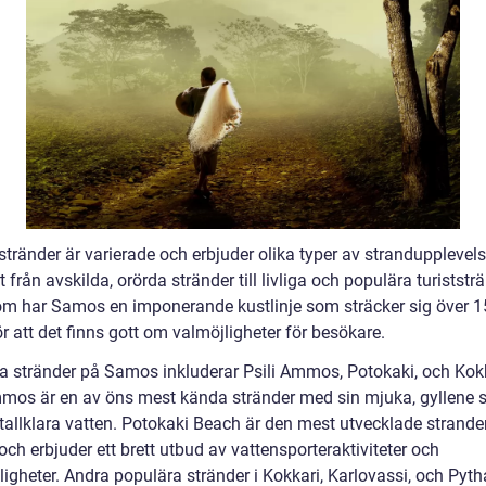
tränder är varierade och erbjuder olika typer av strandupplevels
lt från avskilda, orörda stränder till livliga och populära turiststr
m har Samos en imponerande kustlinje som sträcker sig över 1
ör att det finns gott om valmöjligheter för besökare.
a stränder på Samos inkluderar Psili Ammos, Potokaki, och Kokk
mmos är en av öns mest kända stränder med sin mjuka, gyllene 
stallklara vatten. Potokaki Beach är den mest utvecklade strand
h erbjuder ett brett utbud av vattensporteraktiviteter och
igheter. Andra populära stränder i Kokkari, Karlovassi, och Pyth