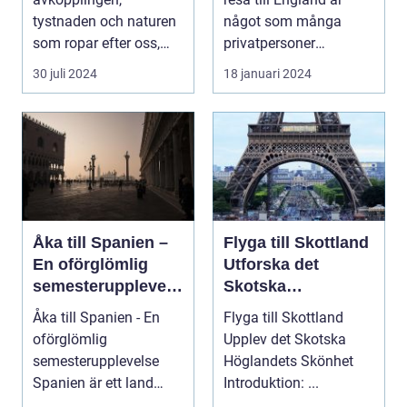
tystnaden och naturen
något som många
som ropar efter oss,
privatpersoner
och svaret är ofta ...
drömmer om. Landet
30 juli 2024
18 januari 2024
har e...
Åka till Spanien –
Flyga till Skottland
En oförglömlig
Utforska det
semesterupplevels
Skotska
e
Höglandets
Åka till Spanien - En
Flyga till Skottland
Skönhet
oförglömlig
Upplev det Skotska
semesterupplevelse
Höglandets Skönhet
Spanien är ett land
Introduktion: ...
som lockar miljontals