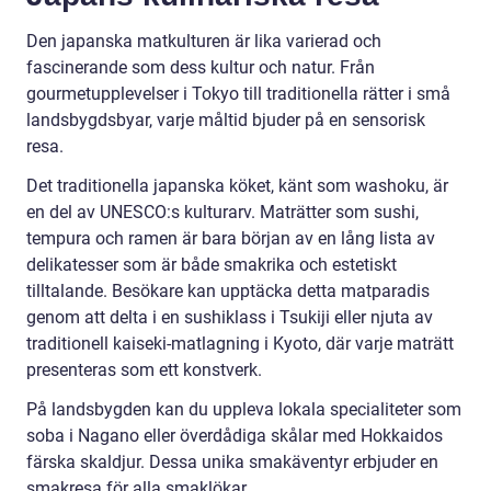
Den japanska matkulturen är lika varierad och
fascinerande som dess kultur och natur. Från
gourmetupplevelser i Tokyo till traditionella rätter i små
landsbygdsbyar, varje måltid bjuder på en sensorisk
resa.
Det traditionella japanska köket, känt som washoku, är
en del av UNESCO:s kulturarv. Maträtter som sushi,
tempura och ramen är bara början av en lång lista av
delikatesser som är både smakrika och estetiskt
tilltalande. Besökare kan upptäcka detta matparadis
genom att delta i en sushiklass i Tsukiji eller njuta av
traditionell kaiseki-matlagning i Kyoto, där varje maträtt
presenteras som ett konstverk.
På landsbygden kan du uppleva lokala specialiteter som
soba i Nagano eller överdådiga skålar med Hokkaidos
färska skaldjur. Dessa unika smakäventyr erbjuder en
smakresa för alla smaklökar.