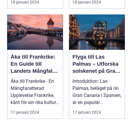
18 januari 2024
18 januari 2024
männ...
Åka till Frankrike:
Flyga till Las
En Guide till
Palmas – Utforska
Landets Mångfald
solskenet på Gran
och Attraktioner
Canaria
Åka till Frankrike - En
Introduktion: Las
Mångfacetterad
Palmas, beläget på ön
Upplevelse Frankrike,
Gran Canaria i Spanien,
känt för sin rika kultur,
är en populär
historiska a...
destination för resenä...
17 januari 2024
17 januari 2024