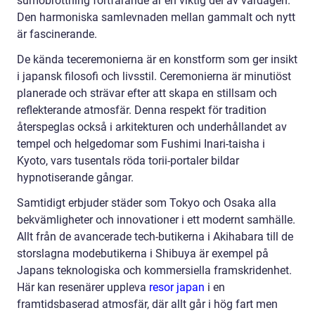
sumobrottning fortfarande är en viktig del av vardagen.
Den harmoniska samlevnaden mellan gammalt och nytt
är fascinerande.
De kända teceremonierna är en konstform som ger insikt
i japansk filosofi och livsstil. Ceremonierna är minutiöst
planerade och strävar efter att skapa en stillsam och
reflekterande atmosfär. Denna respekt för tradition
återspeglas också i arkitekturen och underhållandet av
tempel och helgedomar som Fushimi Inari-taisha i
Kyoto, vars tusentals röda torii-portaler bildar
hypnotiserande gångar.
Samtidigt erbjuder städer som Tokyo och Osaka alla
bekvämligheter och innovationer i ett modernt samhälle.
Allt från de avancerade tech-butikerna i Akihabara till de
storslagna modebutikerna i Shibuya är exempel på
Japans teknologiska och kommersiella framskridenhet.
Här kan resenärer uppleva
resor japan
i en
framtidsbaserad atmosfär, där allt går i hög fart men