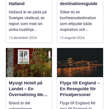
Halland
destinationsguide
Halland är en pärla på
Söker du en
Sveriges västkust, en
konferensdestination
region som med sin
som erbjuder både
unika kustlinje...
inspiration och
avkoppling? Tylös...
13 december 2024
12 augusti 2024
Mysigt Hotell på
Flyga till England –
Landet – En
En Reseguide för
Övernattning Med
Privatpersoner
Charm
Ibland är det
Flyga till England Att
avkopplingen,
resa till England är