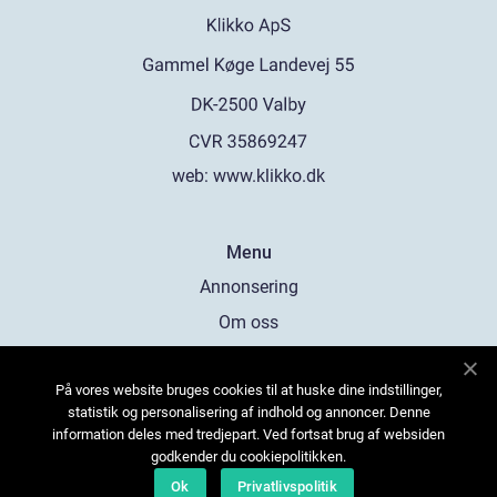
web:
www.klikko.dk
Menu
Annonsering
Om oss
Cookies
På vores website bruges cookies til at huske dine indstillinger,
Kontakta oss
statistik og personalisering af indhold og annoncer. Denne
Sitemap
information deles med tredjepart. Ved fortsat brug af websiden
godkender du cookiepolitikken.
Ok
Privatlivspolitik