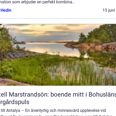
nation som erbjuder en perfekt kombina...
s Hedin
15 juni
ell Marstrandsön: boende mitt i Bohuslän
rgårdspuls
till Antalya – En äventyrlig och minnesvärd upplevelse vid