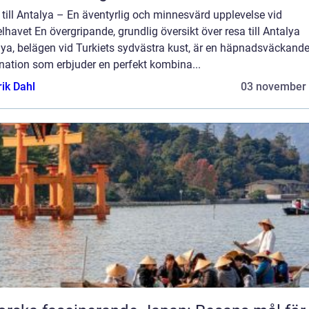
till Antalya – En äventyrlig och minnesvärd upplevelse vid
havet En övergripande, grundlig översikt över resa till Antalya
lya, belägen vid Turkiets sydvästra kust, är en häpnadsväckand
nation som erbjuder en perfekt kombina...
rik Dahl
03 november