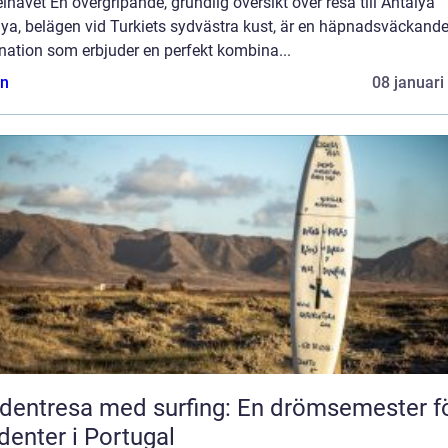
havet En övergripande, grundlig översikt över resa till Antalya
lya, belägen vid Turkiets sydvästra kust, är en häpnadsväckand
nation som erbjuder en perfekt kombina...
n
08 januari
dentresa med surfing: En drömsemester f
denter i Portugal