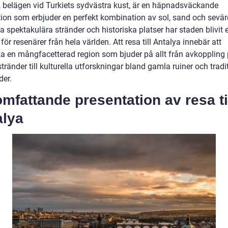
, belägen vid Turkiets sydvästra kust, är en häpnadsväckande
tion som erbjuder en perfekt kombination av sol, sand och sevär
 spektakulära stränder och historiska platser har staden blivit 
ör resenärer från hela världen. Att resa till Antalya innebär att
a en mångfacetterad region som bjuder på allt från avkoppling
tränder till kulturella utforskningar bland gamla ruiner och tradi
er.
mfattande presentation av resa ti
alya