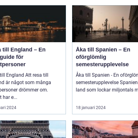
 till England – En
Åka till Spanien – En
guide för
oförglömlig
atpersoner
semesterupplevelse
England Att resa till
Åka till Spanien - En oförglö
nd är något som många
semesterupplevelse Spanien är ett
tpersoner drömmer om.
land som lockar miljontals m
 har e...
uari 2024
18 januari 2024