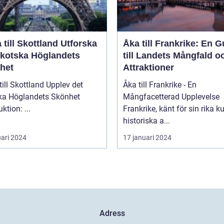
ill Skottland Utforska
Åka till Frankrike: En G
Skotska Höglandets
till Landets Mångfald o
het
Attraktioner
 Skottland Upplev det
Åka till Frankrike - En
ka Höglandets Skönhet
Mångfacetterad Upplevelse
Introduktion: ...
Frankrike, känt för sin rika ku
historiska a...
uari 2024
17 januari 2024
Adress