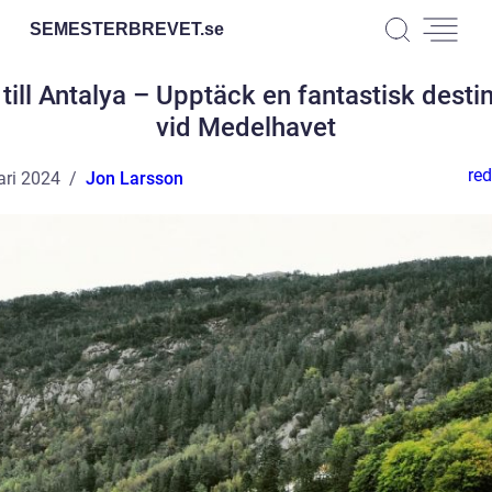
SEMESTERBREVET.
se
till Antalya – Upptäck en fantastisk desti
vid Medelhavet
red
ari 2024
Jon Larsson