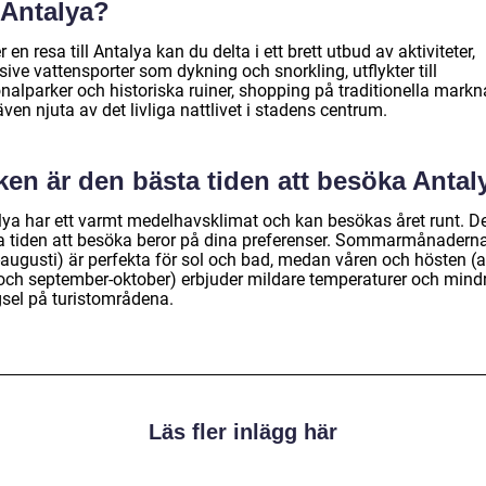
l Antalya?
 en resa till Antalya kan du delta i ett brett utbud av aktiviteter,
sive vattensporter som dykning och snorkling, utflykter till
nalparker och historiska ruiner, shopping på traditionella markn
ven njuta av det livliga nattlivet i stadens centrum.
ken är den bästa tiden att besöka Antal
lya har ett varmt medelhavsklimat och kan besökas året runt. D
a tiden att besöka beror på dina preferenser. Sommarmånadern
-augusti) är perfekta för sol och bad, medan våren och hösten (ap
och september-oktober) erbjuder mildare temperaturer och mind
gsel på turistområdena.
Läs fler inlägg här