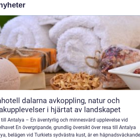
 nyheter
ll dalarna avkoppling, natur och
kupplevelser i hjärtat av landskapet
till Antalya – En äventyrlig och minnesvärd upplevelse vid
havet En övergripande, grundlig översikt över resa till Antalya
lya, belägen vid Turkiets sydvästra kust, är en häpnadsväckand