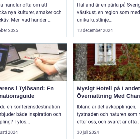
sa handlar ofta om att
Halland är en pärla på Sveri
ka nya kulturer, smaker och
västkust, en region som med
ktiv. Men vad händer ...
unika kustlinje...
ober 2025
13 december 2024
erens i Tylösand: En
Mysigt Hotell på Landet
inationsguide
Övernattning Med Cha
 du en konferensdestination
Ibland är det avkopplingen,
bjuder både inspiration och
tystnaden och naturen som 
ling? Tylös...
efter oss, och svaret är ofta ..
usti 2024
30 juli 2024