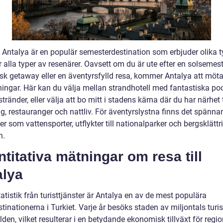
l Antalya är en populär semesterdestination som erbjuder olika t
r alla typer av resenärer. Oavsett om du är ute efter en solsemest
sk getaway eller en äventyrsfylld resa, kommer Antalya att möta
ningar. Här kan du välja mellan strandhotell med fantastiska po
stränder, eller välja att bo mitt i stadens kärna där du har närhet t
g, restauranger och nattliv. För äventyrslystna finns det spänna
ter som vattensporter, utflykter till nationalparker och bergsklättri
n.
titativa mätningar om resa till
alya
tatistik från turisttjänster är Antalya en av de mest populära
stinationerna i Turkiet. Varje år besöks staden av miljontals turis
lden, vilket resulterar i en betydande ekonomisk tillväxt för regi