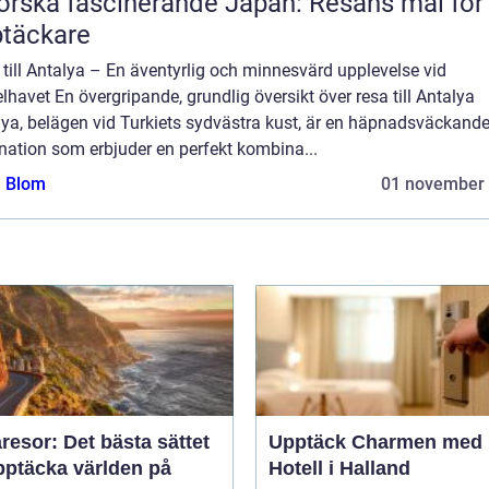
orska fascinerande Japan: Resans mål för
täckare
till Antalya – En äventyrlig och minnesvärd upplevelse vid
havet En övergripande, grundlig översikt över resa till Antalya
lya, belägen vid Turkiets sydvästra kust, är en häpnadsväckand
nation som erbjuder en perfekt kombina...
a Blom
01 november
esor: Det bästa sättet
Upptäck Charmen med
pptäcka världen på
Hotell i Halland