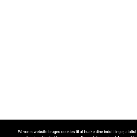
På vores website bruges cookies til at huske dine indstillinger, statist