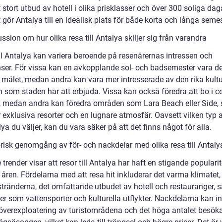
t stort utbud av hotell i olika prisklasser och över 300 soliga dag
et gör Antalya till en idealisk plats för både korta och långa semes
ssion om hur olika resa till Antalya skiljer sig från varandra
ill Antalya kan variera beroende på resenärernas intressen och
nser. För vissa kan en avkopplande sol- och badsemester vara de
 målet, medan andra kan vara mer intresserade av den rika kult
n som staden har att erbjuda. Vissa kan också föredra att bo i c
, medan andra kan föredra områden som Lara Beach eller Side,
 exklusiva resorter och en lugnare atmosfär. Oavsett vilken typ 
alya du väljer, kan du vara säker på att det finns något för alla.
orisk genomgång av för- och nackdelar med olika resa till Antaly
 trender visar att resor till Antalya har haft en stigande popularit
åren. Fördelarna med att resa hit inkluderar det varma klimatet,
stränderna, det omfattande utbudet av hotell och restauranger, 
ter som vattensporter och kulturella utflykter. Nackdelarna kan i
 överexploatering av turistområdena och det höga antalet besök