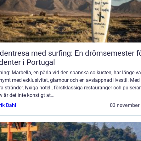
dentresa med surfing: En drömsemester f
denter i Portugal
ning: Marbella, en pärla vid den spanska solkusten, har länge va
nymt med exklusivitet, glamour och en avslappnad livsstil. Med
a stränder, lyxiga hotell, förstklassiga restauranger och pulsera
iv är det inte konstigt at...
rik Dahl
03 november