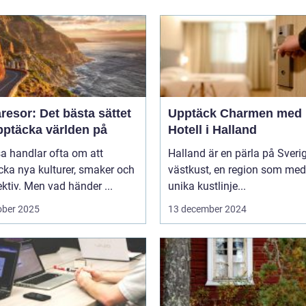
esor: Det bästa sättet
Upptäck Charmen med
pptäcka världen på
Hotell i Halland
sa handlar ofta om att
Halland är en pärla på Sveri
ka nya kulturer, smaker och
västkust, en region som med
ktiv. Men vad händer ...
unika kustlinje...
ober 2025
13 december 2024