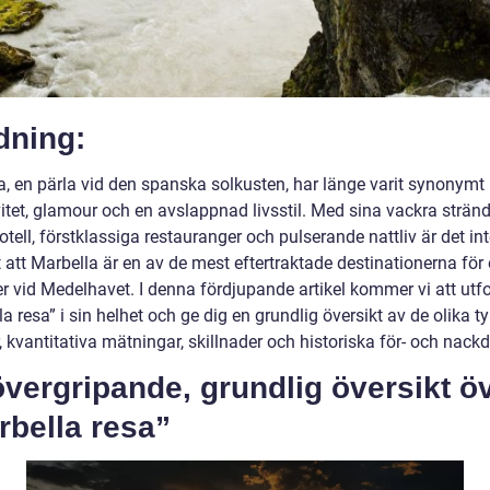
dning:
a, en pärla vid den spanska solkusten, har länge varit synonym
itet, glamour och en avslappnad livsstil. Med sina vackra stränd
otell, förstklassiga restauranger och pulserande nattliv är det in
 att Marbella är en av de mest eftertraktade destinationerna för 
r vid Medelhavet. I denna fördjupande artikel kommer vi att utf
a resa” i sin helhet och ge dig en grundlig översikt av de olika t
, kvantitativa mätningar, skillnader och historiska för- och nackd
vergripande, grundlig översikt ö
rbella resa”