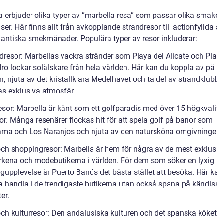
a erbjuder olika typer av ”marbella resa” som passar olika smak
ser. Här finns allt från avkopplande strandresor till actionfyllda
antiska smekmånader. Populära typer av resor inkluderar:
ndresor: Marbellas vackra stränder som Playa del Alicate och Pl
ro lockar solälskare från hela världen. Här kan du koppla av på
n, njuta av det kristallklara Medelhavet och ta del av strandklu
as exklusiva atmosfär.
resor: Marbella är känt som ett golfparadis med över 15 högkvali
or. Många resenärer flockas hit för att spela golf på banor som
ama och Los Naranjos och njuta av den natursköna omgivninge
 och shoppingresor: Marbella är hem för några av de mest exklus
kena och modebutikerna i världen. För dem som söker en lyxig
gupplevelse är Puerto Banús det bästa stället att besöka. Här k
ra handla i de trendigaste butikerna utan också spana på kändis
er.
och kulturresor: Den andalusiska kulturen och det spanska köket