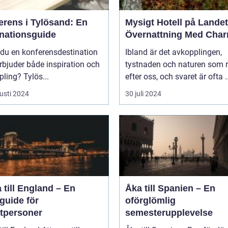
erens i Tylösand: En
Mysigt Hotell på Landet
inationsguide
Övernattning Med Cha
 du en konferensdestination
Ibland är det avkopplingen,
bjuder både inspiration och
tystnaden och naturen som 
ling? Tylös...
efter oss, och svaret är ofta ..
usti 2024
30 juli 2024
 till England – En
Åka till Spanien – En
guide för
oförglömlig
atpersoner
semesterupplevelse