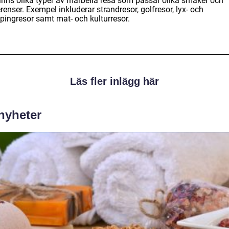
finns olika typer av marbella resa som passar olika smaker och
renser. Exempel inkluderar strandresor, golfresor, lyx- och
pingresor samt mat- och kulturresor.
Läs fler inlägg här
 nyheter