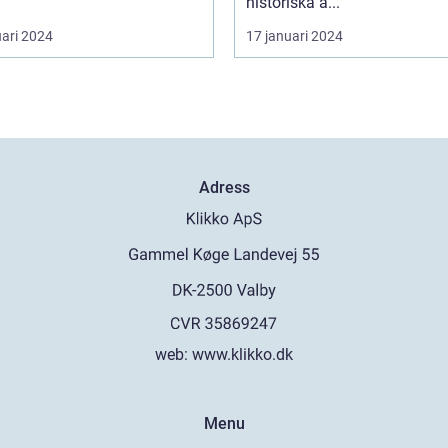
historiska a...
uari 2024
17 januari 2024
Adress
web:
www.klikko.dk
Menu