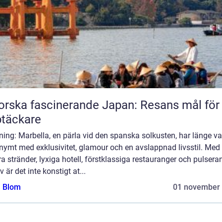
orska fascinerande Japan: Resans mål för
täckare
ning: Marbella, en pärla vid den spanska solkusten, har länge va
nymt med exklusivitet, glamour och en avslappnad livsstil. Med
a stränder, lyxiga hotell, förstklassiga restauranger och pulsera
iv är det inte konstigt at...
a Blom
01 november