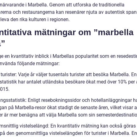
närvarande i Marbella. Genom att utforska de traditionella
rerna och restaurangerna kan resenärer njuta av autentisk spa
eva den rika kulturen i regionen.
ntitativa mätningar om ”marbella
a”
ge en kvantitativ inblick i Marbellas popularitet som en resedest
använda följande mätningar:
 turister: Varje år väljer tusentals turister att besöka Marbella. En
l statistik har antalet utländska besökare ökat med över 10% per 
015.
ingsstatistik: Enligt resebokningssidor och hotellanläggningar h
gan på Marbella-resor ökat stadigt de senaste åren, vilket visar a
er är mer benägna att välja Marbella som sin semesterdestinatio
msnittlig vistelselängd: En kvantitativ mätning kan också göra
a på den genomsnittliga vistelselängden för turister i Marbella. En