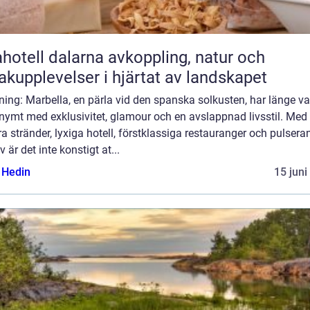
ll dalarna avkoppling, natur och
kupplevelser i hjärtat av landskapet
ning: Marbella, en pärla vid den spanska solkusten, har länge va
nymt med exklusivitet, glamour och en avslappnad livsstil. Med
a stränder, lyxiga hotell, förstklassiga restauranger och pulsera
iv är det inte konstigt at...
s Hedin
15 juni