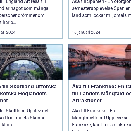
England Att resa till
Åka till Spanien - En oförglö
nd är något som många
semesterupplevelse Spanien är ett
tpersoner drömmer om.
land som lockar miljontals m
 har e...
uari 2024
18 januari 2024
ill Skottland Utforska
Åka till Frankrike: En G
Skotska Höglandets
till Landets Mångfald o
het
Attraktioner
 Skottland Upplev det
Åka till Frankrike - En
ka Höglandets Skönhet
Mångfacetterad Upplevelse
Introduktion: ...
Frankrike, känt för sin rika ku