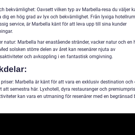
och bekvämlighet: Oavsett vilken typ av Marbella-resa du väljer 
 dig en hög grad av lyx och bekvämlighet. Från lyxiga hotellrum 
ssig service, är Marbella känt för att leva upp till sina kunder
ningar.
r natur: Marbella har enastående stränder, vacker natur och en h
Med solsken större delen av året kan resenärer njuta av
aktiviteter och avkoppling i en fantastisk omgivning.
kdelar:
priser: Marbella är känt för att vara en exklusiv destination och
t att semestra här. Lyxhotell, dyra restauranger och premiumpris
ktiviteter kan vara en utmaning för resenärer med en begränsad 