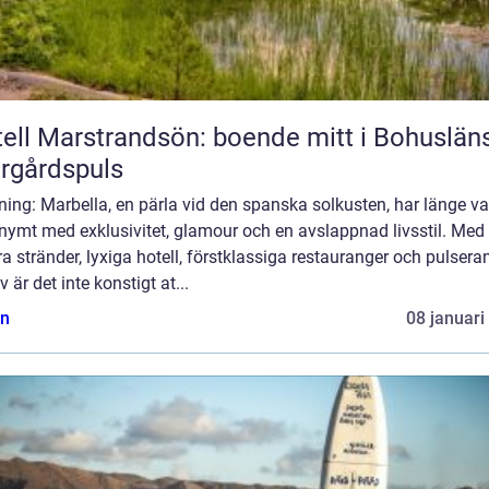
ell Marstrandsön: boende mitt i Bohuslän
rgårdspuls
ning: Marbella, en pärla vid den spanska solkusten, har länge va
nymt med exklusivitet, glamour och en avslappnad livsstil. Med
a stränder, lyxiga hotell, förstklassiga restauranger och pulsera
iv är det inte konstigt at...
n
08 januari