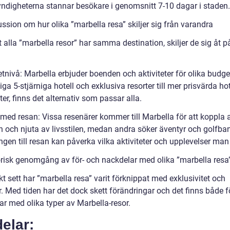
yndigheterna stannar besökare i genomsnitt 7-10 dagar i staden.
ssion om hur olika ”marbella resa” skiljer sig från varandra
t alla ”marbella resor” har samma destination, skiljer de sig åt på
tnivå: Marbella erbjuder boenden och aktiviteter för olika budge
iga 5-stjärniga hotell och exklusiva resorter till mer prisvärda ho
er, finns det alternativ som passar alla.
 med resan: Vissa resenärer kommer till Marbella för att koppla 
n och njuta av livsstilen, medan andra söker äventyr och golfban
gen till resan kan påverka vilka aktiviteter och upplevelser man 
orisk genomgång av för- och nackdelar med olika ”marbella resa
kt sett har ”marbella resa” varit förknippat med exklusivitet och
. Med tiden har det dock skett förändringar och det finns både f
ar med olika typer av Marbella-resor.
elar: