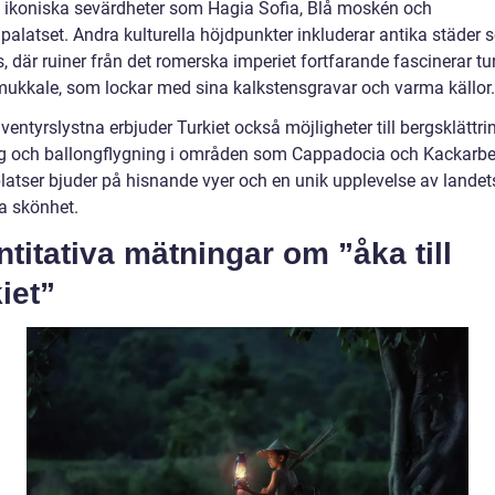
 ikoniska sevärdheter som Hagia Sofia, Blå moskén och
palatset. Andra kulturella höjdpunkter inkluderar antika städer
 där ruiner från det romerska imperiet fortfarande fascinerar turi
ukkale, som lockar med sina kalkstensgravar och varma källor.
ventyrslystna erbjuder Turkiet också möjligheter till bergsklättri
g och ballongflygning i områden som Cappadocia och Kackarbe
latser bjuder på hisnande vyer och en unik upplevelse av landet
ga skönhet.
titativa mätningar om ”åka till
iet”