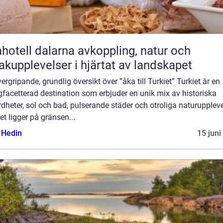
ll dalarna avkoppling, natur och
kupplevelser i hjärtat av landskapet
ergripande, grundlig översikt över ”åka till Turkiet” Turkiet är en
facetterad destination som erbjuder en unik mix av historiska
dheter, sol och bad, pulserande städer och otroliga naturuppleve
t ligger på gränsen...
s Hedin
15 juni