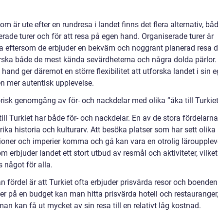
om är ute efter en rundresa i landet finns det flera alternativ, båd
rade turer och för att resa på egen hand. Organiserade turer är
a eftersom de erbjuder en bekväm och noggrant planerad resa 
orska både de mest kända sevärdheterna och några dolda pärlor. 
hand ger däremot en större flexibilitet att utforska landet i sin 
en mer autentisk upplevelse.
risk genomgång av för- och nackdelar med olika ”åka till Turkiet
till Turkiet har både för- och nackdelar. En av de stora fördelarna
rika historia och kulturarv. Att besöka platser som har sett olika
ationer och imperier komma och gå kan vara en otrolig läroupplev
 erbjuder landet ett stort utbud av resmål och aktiviteter, vilket
s något för alla.
 fördel är att Turkiet ofta erbjuder prisvärda resor och boenden
r på en budget kan man hitta prisvärda hotell och restauranger, 
man kan få ut mycket av sin resa till en relativt låg kostnad.