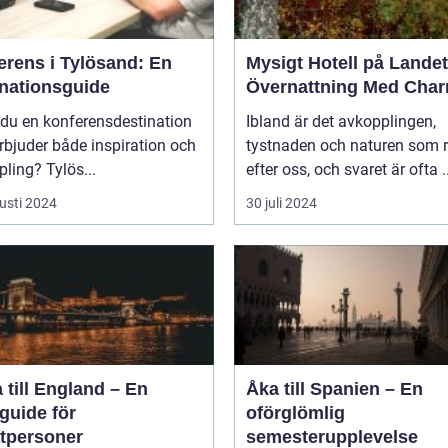
erens i Tylösand: En
Mysigt Hotell på Landet
inationsguide
Övernattning Med Cha
 du en konferensdestination
Ibland är det avkopplingen,
bjuder både inspiration och
tystnaden och naturen som 
ling? Tylös...
efter oss, och svaret är ofta ..
usti 2024
30 juli 2024
 till England – En
Åka till Spanien – En
guide för
oförglömlig
atpersoner
semesterupplevelse