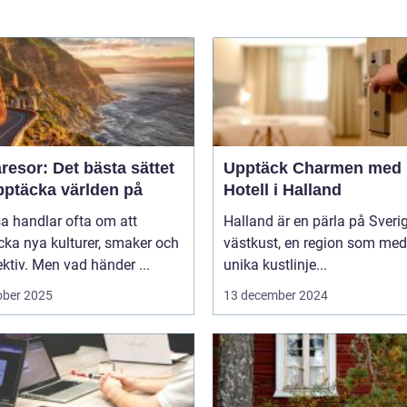
esor: Det bästa sättet
Upptäck Charmen med
pptäcka världen på
Hotell i Halland
sa handlar ofta om att
Halland är en pärla på Sveri
ka nya kulturer, smaker och
västkust, en region som med
ktiv. Men vad händer ...
unika kustlinje...
ober 2025
13 december 2024