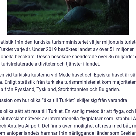
tatistik från den turkiska turismministeriet väljer miljontals turist
 Turkiet varje år. Under 2019 besöktes landet av över 51 miljoner
tionella besökare. Dessa besökare spenderade över 36 miljarder 
 turistrelaterade aktiviteter och tjänster i landet.
n vid turkiska kusterna vid Medelhavet och Egeiska havet är sär
. Enligt statistik från turkiska turismministeriet kom majoritete
na från Ryssland, Tyskland, Storbritannien och Bulgarien.
ssion om hur olika ”åka till Turkiet” skiljer sig från varandra
s olika sätt att resa till Turkiet. En vanlig metod är att flyga, och
välutvecklat nätverk av internationella flygplatser som Istanbul 
och Antalya Airport. Det finns även möjlighet att resa med båt, 
som anlöper landets hamnar från närliggande länder som Grekla