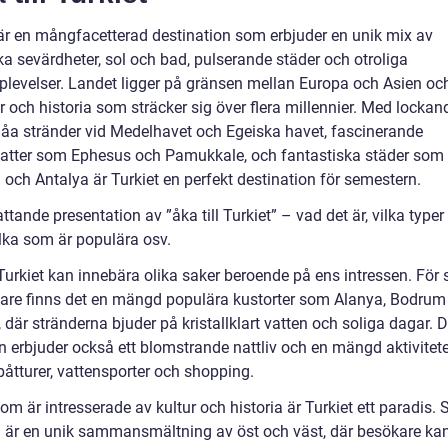
 är en mångfacetterad destination som erbjuder en unik mix av
ka sevärdheter, sol och bad, pulserande städer och otroliga
plevelser. Landet ligger på gränsen mellan Europa och Asien oc
ur och historia som sträcker sig över flera millennier. Med lockan
låa stränder vid Medelhavet och Egeiska havet, fascinerande
katter som Ephesus och Pamukkale, och fantastiska städer som
 och Antalya är Turkiet en perfekt destination för semestern.
tande presentation av ”åka till Turkiet” – vad det är, vilka type
ilka som är populära osv.
 Turkiet kan innebära olika saker beroende på ens intressen. För 
are finns det en mängd populära kustorter som Alanya, Bodrum
 där stränderna bjuder på kristallklart vatten och soliga dagar. 
 erbjuder också ett blomstrande nattliv och en mängd aktivitete
åtturer, vattensporter och shopping.
om är intresserade av kultur och historia är Turkiet ett paradis.
l är en unik sammansmältning av öst och väst, där besökare ka