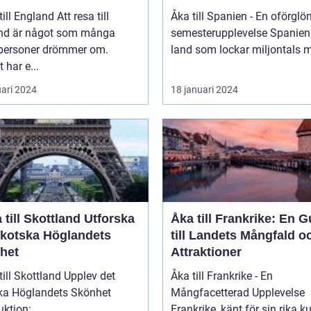
England Att resa till
Åka till Spanien - En oförglö
nd är något som många
semesterupplevelse Spanien är ett
tpersoner drömmer om.
land som lockar miljontals m
 har e...
uari 2024
18 januari 2024
ill Skottland Utforska
Åka till Frankrike: En G
Skotska Höglandets
till Landets Mångfald o
het
Attraktioner
 Skottland Upplev det
Åka till Frankrike - En
ka Höglandets Skönhet
Mångfacetterad Upplevelse
Introduktion: ...
Frankrike, känt för sin rika ku