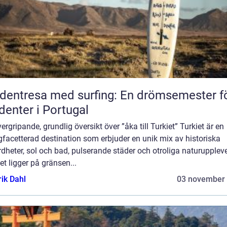
dentresa med surfing: En drömsemester f
denter i Portugal
ergripande, grundlig översikt över ”åka till Turkiet” Turkiet är en
facetterad destination som erbjuder en unik mix av historiska
dheter, sol och bad, pulserande städer och otroliga naturuppleve
t ligger på gränsen...
rik Dahl
03 november