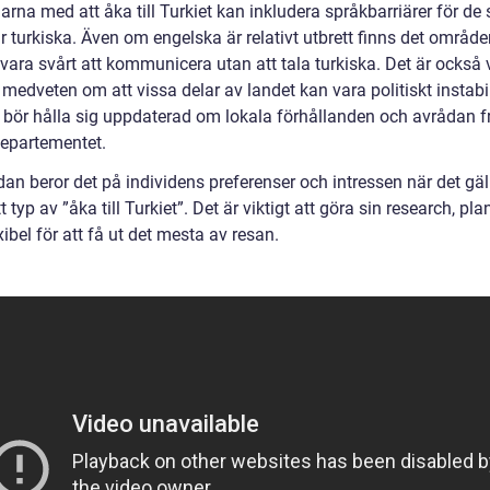
rna med att åka till Turkiet kan inkludera språkbarriärer för de
ar turkiska. Även om engelska är relativt utbrett finns det område
vara svårt att kommunicera utan att tala turkiska. Det är också v
 medveten om att vissa delar av landet kan vara politiskt instab
 bör hålla sig uppdaterad om lokala förhållanden och avrådan f
departementet.
dan beror det på individens preferenser och intressen när det gäll
tt typ av ”åka till Turkiet”. Det är viktigt att göra sin research, pl
xibel för att få ut det mesta av resan.