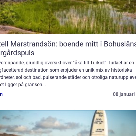
ell Marstrandsön: boende mitt i Bohuslän
rgårdspuls
ergripande, grundlig översikt över ”åka till Turkiet” Turkiet är en
facetterad destination som erbjuder en unik mix av historiska
dheter, sol och bad, pulserande städer och otroliga naturuppleve
t ligger på gränsen...
n
08 januari