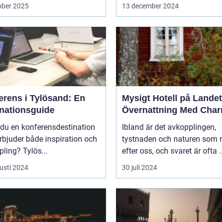
ober 2025
13 december 2024
erens i Tylösand: En
Mysigt Hotell på Landet
inationsguide
Övernattning Med Cha
 du en konferensdestination
Ibland är det avkopplingen,
bjuder både inspiration och
tystnaden och naturen som 
ling? Tylös...
efter oss, och svaret är ofta ..
usti 2024
30 juli 2024