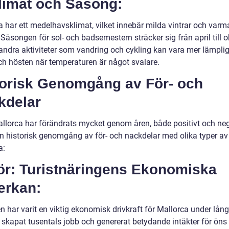
Klimat och Säsong:
 har ett medelhavsklimat, vilket innebär milda vintrar och varma
Säsongen för sol- och badsemestern sträcker sig från april till o
ndra aktiviteter som vandring och cykling kan vara mer lämpli
ch hösten när temperaturen är något svalare.
torisk Genomgång av För- och
kdelar
llorca har förändrats mycket genom åren, både positivt och neg
en historisk genomgång av för- och nackdelar med olika typer av
a:
För: Turistnäringens Ekonomiska
erkan:
 har varit en viktig ekonomisk drivkraft för Mallorca under lång 
 skapat tusentals jobb och genererat betydande intäkter för öns