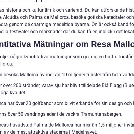
s historia och kultur är rik och varierad. Du kan utforska de his
a Alcúdia och Palma de Mallorca, besöka gotiska katedraler och 
andra genom de charmiga medeltida byarna. Ön är också känd fö
nella festivaler och marknader där du kan få en inblick i det lokala
ntitativa Mätningar om Resa Mall
öljer några kvantitativa mätningar som ger dig en bättre förståe
llorca:
n besöks Mallorca av mer än 10 miljoner turister från hela värld
 över 200 stränder, varav sju har blivit tilldelade Blå Flagg (Blue
höga kvalitet.
ca har över 20 golfbanor som blivit erkända för sin design och k
inns över 50 vandringsleder i de vackra Tramuntanabergen.
rcas huvudstad Palma de Mallorca har mer än 1,5 miljoner invå
en av de mest attraktiva städerna i Medelhavet.