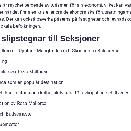
a är mycket beroende av turismen för sin ekonomi, vilket kan va
et när det finns en kris eller om de ekonomiska förutsättningarn
as. Det kan också påverka priserna på fastigheter och levnadsk
 lokala befolkningen.
slipstegnar till Seksjoner
llorca – Upptäck Mångfalden och Skönheten i Balearerna
ning
sikt över Resa Mallorca
rca som en populär destination
h bad, historia och kultur, aktiviteter för avkoppling och äventyr
ation av Resa Mallorca
och Badsemester
 Semester