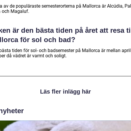
a av de populäraste semesterorterna på Mallorca är Alcúdia, P
 och Magaluf.
ken är den bästa tiden på året att resa ti
llorca för sol och bad?
bästa tiden för sol- och badsemester på Mallorca är mellan apri
er då vädret är varmt och soligt.
Läs fler inlägg här
 nyheter