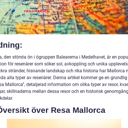
dning:
a, den största ön i ögruppen Balearerna i Medelhavet, är en popu
tion för resenärer som söker sol, avkoppling och unika upplevel
ckra stränder, hisnande landskap och rika historia har Mallorca 
uda alla typer av resenärer. Denna artikel kommer ge en grundlig
sa Mallorca”, detaljerad information om olika typer av resor, kvan
ar, skillnaderna mellan dessa resor och en historisk genomgång
kdelar.
Översikt över Resa Mallorca