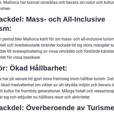
e. Mallorca har kunnat utvecklas och bevara sin natur och kultur
rismen.
ackdel: Mass- och All-Inclusive
ism:
 period blev Mallorca känt för sin mass- och all-inclusive turism
tell och överbelastade stränder lockade till sig stora mängder tur
edde till överexploatering av vissa områden och förstörde känsla
itet för vissa besökare.
ör: Ökad Hållbarhet:
 har på senare tid gjort stora framsteg inom hållbar turism. Det
n ökad medvetenhet om vikten av att skydda miljön och bevara 
ch kultur för framtida generationer. Många hotell och researrang
 sig och erbjuder nu hållbara resor och aktiviteter.
Nackdel: Överberoende av Turisme