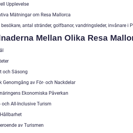
ell Upplevelse
ativa Mätningar om Resa Mallorca
 besökare, antal stränder, golfbanor, vandringsleder, invånare i
lnaderna Mellan Olika Resa Mallo
ål
teter
t och Säsong
sk Genomgång av För- och Nackdelar
tnäringens Ekonomiska Påverkan
 och All-Inclusive Turism
Hållbarhet
eroende av Turismen