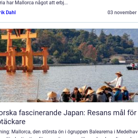
ria har Mallorca något att erbj...
rik Dahl
03 november
orska fascinerande Japan: Resans mål för
täckare
ning: Mallorca, den största ön i ögruppen Balearerna i Medelhave