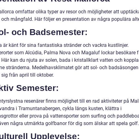
llorca omfattar olika typer av resor och möjligheter att upptäc
 och mångfald. Här följer en presentation av några populära alte
Sol- och Badsemester:
 är känt för sina fantastiska stränder och vackra kustlinjer.
rorter som Alcúdia, Palma Nova och Magaluf lockar besökare f
 Här kan du njuta av solen, bada i kristallklart vatten och koppl
ene stränderna. Medelhavsklimatet gör att sol- och badsäsongen
sig från april till oktober.
ktiv Semester:
tyrslystna resenärer finns möjlighet till en rad aktiviteter på Mal
vandra i Tramuntanabergen, cykla längs kusten, klättra i
nsgrottor eller prova på vattensporter som surfing och paddlebo
även några utmärkta golfbanor för dig som älskar att spela golf.
ulturell Upplevelse: