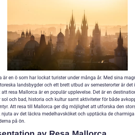
a är en ö som har lockat turister under många år. Med sina magn
ttoreska landsbygder och ett brett utbud av semesterorter är det 
 att resa Mallorca är en populär upplevelse. Det är en destinati
 sol och bad, historia och kultur samt aktiviteter för både avkop
tyr. Att resa till Mallorca ger dig möjlighet att utforska den sto
, njuta av det läckra medelhavsköket och upptäcka de charmiga
derna på ön.
sentation av Resa Mallorca