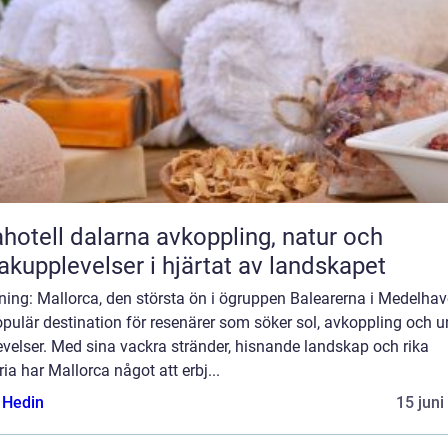
ll dalarna avkoppling, natur och
kupplevelser i hjärtat av landskapet
ning: Mallorca, den största ön i ögruppen Balearerna i Medelhave
pulär destination för resenärer som söker sol, avkoppling och u
velser. Med sina vackra stränder, hisnande landskap och rika
ria har Mallorca något att erbj...
s Hedin
15 juni