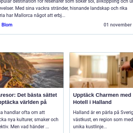
pulär destination för resenärer som söker sol, avkoppling och u
velser. Med sina vackra stränder, hisnande landskap och rika
ria har Mallorca något att erbj...
a Blom
01 november
esor: Det bästa sättet
Upptäck Charmen med
pptäcka världen på
Hotell i Halland
sa handlar ofta om att
Halland är en pärla på Sveri
ka nya kulturer, smaker och
västkust, en region som med
ktiv. Men vad händer ...
unika kustlinje...