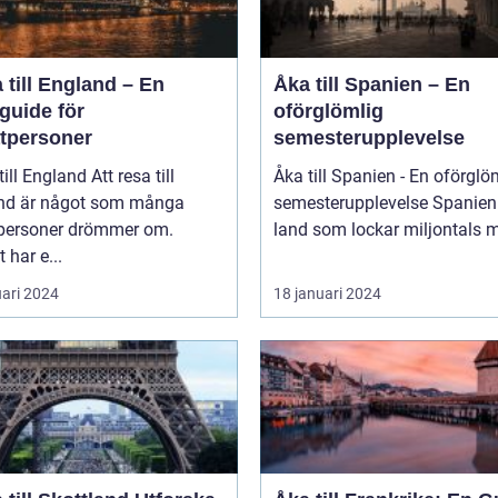
 till England – En
Åka till Spanien – En
guide för
oförglömlig
atpersoner
semesterupplevelse
England Att resa till
Åka till Spanien - En oförglö
nd är något som många
semesterupplevelse Spanien är ett
tpersoner drömmer om.
land som lockar miljontals m
 har e...
uari 2024
18 januari 2024