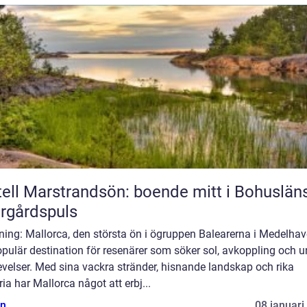
ell Marstrandsön: boende mitt i Bohuslän
rgårdspuls
ning: Mallorca, den största ön i ögruppen Balearerna i Medelhave
pulär destination för resenärer som söker sol, avkoppling och u
velser. Med sina vackra stränder, hisnande landskap och rika
ria har Mallorca något att erbj...
n
08 januari