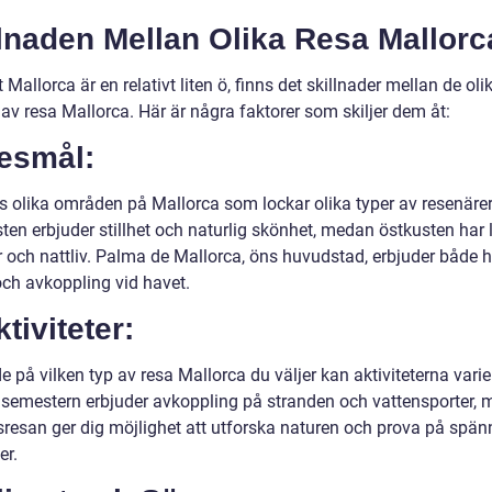
lnaden Mellan Olika Resa Mallorc
t Mallorca är en relativt liten ö, finns det skillnader mellan de oli
av resa Mallorca. Här är några faktorer som skiljer dem åt:
Resmål:
ns olika områden på Mallorca som lockar olika typer av resenärer
en erbjuder stillhet och naturlig skönhet, medan östkusten har l
r och nattliv. Palma de Mallorca, öns huvudstad, erbjuder både h
ch avkoppling vid havet.
ktiviteter:
 på vilken typ av resa Mallorca du väljer kan aktiviteterna varie
semestern erbjuder avkoppling på stranden och vattensporter,
sresan ger dig möjlighet att utforska naturen och prova på spä
er.