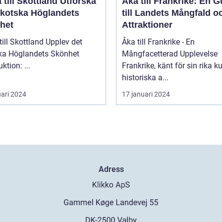
ill Skottland Utforska
Åka till Frankrike: En G
Skotska Höglandets
till Landets Mångfald o
het
Attraktioner
 Skottland Upplev det
Åka till Frankrike - En
ka Höglandets Skönhet
Mångfacetterad Upplevelse
Introduktion: ...
Frankrike, känt för sin rika ku
historiska a...
uari 2024
17 januari 2024
Adress