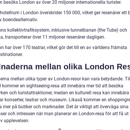
n besöks London av över 20 miljoner internationella turister.
hotellrum i London överskrider 150 000, vilket ger resenärer ett b
v boendealternativ.
ns kollektivtrafiksystem, inklusive tunnelbanan (the Tube) och
, transporterar över 11 miljoner resenärer dagligen.
 har över 170 teatrar, vilket gör det till en av världens främsta
stinationer.
llnaderna mellan olika London Re
derna mellan olika typer av London-resor kan vara betydande. Til
 kommer en sightseeing-resa att innebära mer tid att besöka
ken och turistattraktioner, medan en kulturell resa kan innebära
erar konserter, teatrar och museum. Likaså kommer en shoppingre
a mer på butiker och marknader. Det är viktigt att överväga sina
ser och intressen när man planerar en London-resa för att få ut 
v upplevelsen.