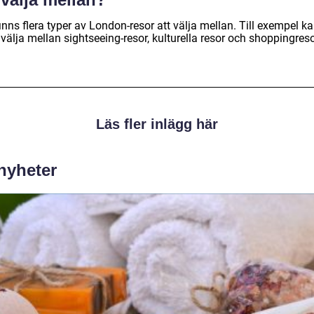
inns flera typer av London-resor att välja mellan. Till exempel k
älja mellan sightseeing-resor, kulturella resor och shoppingreso
Läs fler inlägg här
 nyheter