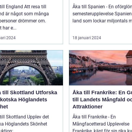
England Att resa till
Åka till Spanien - En oförglö
nd är något som många
semesterupplevelse Spanien är ett
tpersoner drömmer om.
land som lockar miljontals m
 har e...
uari 2024
18 januari 2024
ill Skottland Utforska
Åka till Frankrike: En G
Skotska Höglandets
till Landets Mångfald o
het
Attraktioner
 Skottland Upplev det
Åka till Frankrike - En
ka Höglandets Skönhet
Mångfacetterad Upplevelse
Introduktion: ...
Frankrike, känt för sin rika ku