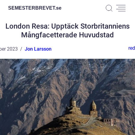
SEMESTERBREVET.
se
London Resa: Upptäck Storbritanniens
Mångfacetterade Huvudstad
red
ber 2023
Jon Larsson