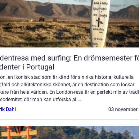
dentresa med surfing: En drömsemester f
denter i Portugal
n, en ikonisk stad som är känd för sin rika historia, kulturella
fald och arkitektoniska skönhet, är en destination som lockar
are från hela världen. En London-resa är en perfekt mix av tradi
odernitet, där man kan utforska all...
rik Dahl
03 november