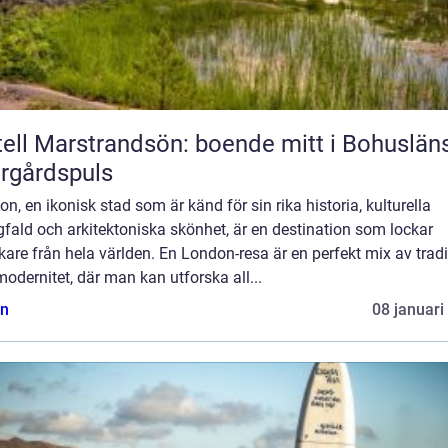
ell Marstrandsön: boende mitt i Bohuslän
rgårdspuls
n, en ikonisk stad som är känd för sin rika historia, kulturella
fald och arkitektoniska skönhet, är en destination som lockar
are från hela världen. En London-resa är en perfekt mix av tradi
odernitet, där man kan utforska all...
n
08 januari