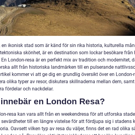
en ikonisk stad som är känd för sin rika historia, kulturella må
itektoniska skönhet, är en destination som lockar besökare från 
. En London-resa är en perfekt mix av tradition och modernitet, 
rska allt från historiska landmärken till en pulserande nattlivssc
tikel kommer vi att ge dig en grundlig översikt över en London-r
ra olika typer av resor, diskutera skillnaderna mellan dem, samt
ra fördelar och nackdelar.
 innebär en London Resa?
on-resa kan vara allt från en weekendresa för att utforska stad
sevärdheter till en längre vistelse för att fördjupa sig i stadens k
oria. Oavsett vilken typ av resa du väljer, finns det en rad olika sä