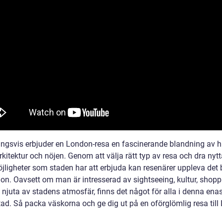
ingsvis erbjuder en London-resa en fascinerande blandning av hi
arkitektur och nöjen. Genom att välja rätt typ av resa och dra nyt
öjligheter som staden har att erbjuda kan resenärer uppleva det
on. Oavsett om man är intresserad av sightseeing, kultur, shoppi
l njuta av stadens atmosfär, finns det något för alla i denna en
ad. Så packa väskorna och ge dig ut på en oförglömlig resa till