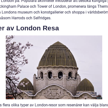
 London på. Populära aktiviteter inkluderar att besöka kungliga 
kingham Palace och Tower of London, promenera längs Them
a Londons museum och konstgallerier och shoppa i världsberö
 såsom Harrods och Selfridges.
er av London Resa
s flera olika typer av London-resor som resenärer kan välja blan