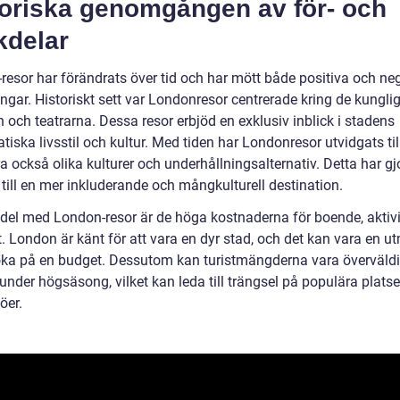
toriska genomgången av för- och
kdelar
resor har förändrats över tid och har mött både positiva och ne
ngar. Historiskt sett var Londonresor centrerade kring de kungli
 och teatrarna. Dessa resor erbjöd en exklusiv inblick i stadens
atiska livsstil och kultur. Med tiden har Londonresor utvidgats till
a också olika kulturer och underhållningsalternativ. Detta har gj
till en mer inkluderande och mångkulturell destination.
del med London-resor är de höga kostnaderna för boende, aktivi
. London är känt för att vara en dyr stad, och det kan vara en 
öka på en budget. Dessutom kan turistmängderna vara överväld
 under högsäsong, vilket kan leda till trängsel på populära plats
öer.