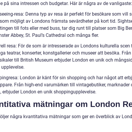
e på sina intressen och budgetar. Här är några av de vanligaste:
seeing-resa: Denna typ av resa är perfekt för besökare som vill 
som möjligt av Londons främsta sevärdheter på kort tid. Sights
ntingen till fots eller med buss, tar dig runt till platser som Big Be
ster Abbey, St. Paul’s Cathedral och många fler.
rell resa: För de som är intresserade av Londons kulturella scen 
iga teatrar, konserter, konstgallerier och museer att besöka. Frå
ikaler till British Museum erbjuder London en unik och mångsi
l upplevelse.
pingresa: London är känt för sin shopping och har något att erb
oppare. Från high-end varumärken till vintagebutiker, marknader
, erbjuder London en unik shoppingupplevelse.
ntitativa mätningar om London R
öljer några kvantitativa mätningar som ger en överblick av Lon