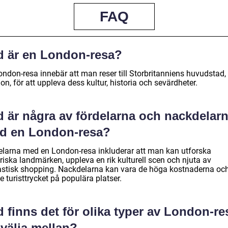
FAQ
d är en London-resa?
ondon-resa innebär att man reser till Storbritanniens huvudstad,
n, för att uppleva dess kultur, historia och sevärdheter.
d är några av fördelarna och nackdelar
d en London-resa?
elarna med en London-resa inkluderar att man kan utforska
riska landmärken, uppleva en rik kulturell scen och njuta av
astisk shopping. Nackdelarna kan vara de höga kostnaderna och
 turisttrycket på populära platser.
 finns det för olika typer av London-re
 välja mellan?