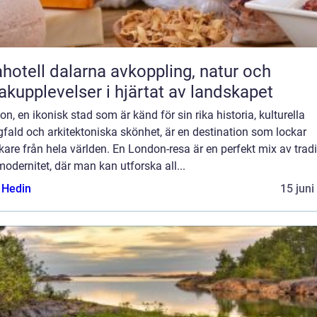
ll dalarna avkoppling, natur och
kupplevelser i hjärtat av landskapet
n, en ikonisk stad som är känd för sin rika historia, kulturella
fald och arkitektoniska skönhet, är en destination som lockar
are från hela världen. En London-resa är en perfekt mix av tradi
odernitet, där man kan utforska all...
s Hedin
15 juni