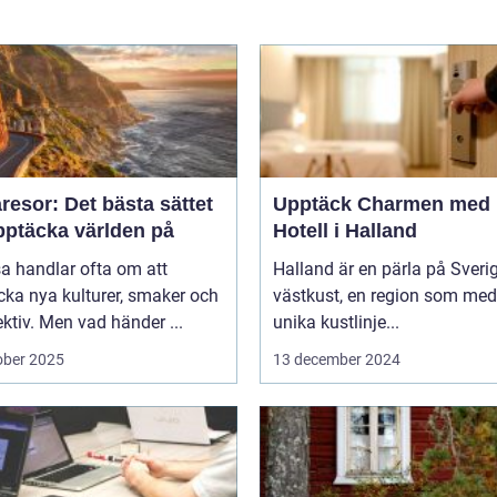
esor: Det bästa sättet
Upptäck Charmen med
pptäcka världen på
Hotell i Halland
sa handlar ofta om att
Halland är en pärla på Sveri
ka nya kulturer, smaker och
västkust, en region som med
ktiv. Men vad händer ...
unika kustlinje...
ober 2025
13 december 2024