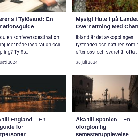
erens i Tylösand: En
Mysigt Hotell på Landet
inationsguide
Övernattning Med Cha
 du en konferensdestination
Ibland är det avkopplingen,
bjuder både inspiration och
tystnaden och naturen som 
ling? Tylös...
efter oss, och svaret är ofta ..
usti 2024
30 juli 2024
 till England – En
Åka till Spanien – En
guide för
oförglömlig
atpersoner
semesterupplevelse