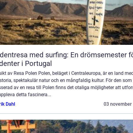
dentresa med surfing: En drömsemester f
denter i Portugal
ikt av Resa Polen Polen, beläget i Centraleuropa, är en land me
istoria, spektakulär natur och en mångfaldig kultur. För den som
sserad av en resa till Polen finns det otaliga möjligheter att utfo
ppleva detta fascinera...
rik Dahl
03 november