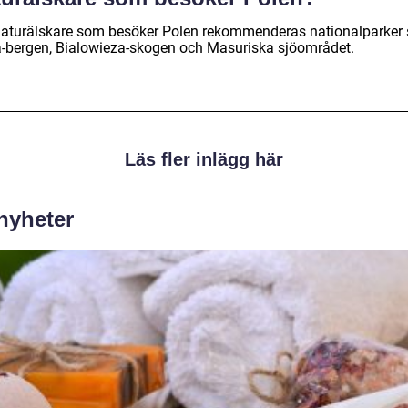
naturälskare som besöker Polen rekommenderas nationalparker
a-bergen, Bialowieza-skogen och Masuriska sjöområdet.
Läs fler inlägg här
 nyheter