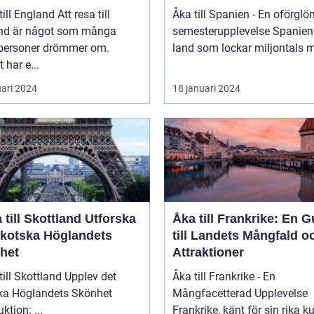
England Att resa till
Åka till Spanien - En oförglö
nd är något som många
semesterupplevelse Spanien är ett
tpersoner drömmer om.
land som lockar miljontals m
 har e...
uari 2024
18 januari 2024
ill Skottland Utforska
Åka till Frankrike: En G
Skotska Höglandets
till Landets Mångfald o
het
Attraktioner
 Skottland Upplev det
Åka till Frankrike - En
ka Höglandets Skönhet
Mångfacetterad Upplevelse
Introduktion: ...
Frankrike, känt för sin rika ku