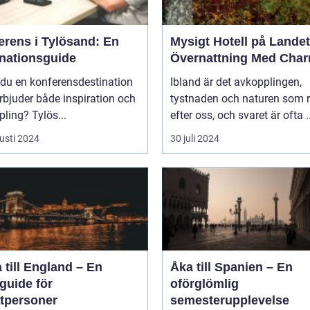
erens i Tylösand: En
Mysigt Hotell på Landet
inationsguide
Övernattning Med Cha
 du en konferensdestination
Ibland är det avkopplingen,
bjuder både inspiration och
tystnaden och naturen som 
ling? Tylös...
efter oss, och svaret är ofta ..
usti 2024
30 juli 2024
 till England – En
Åka till Spanien – En
guide för
oförglömlig
atpersoner
semesterupplevelse