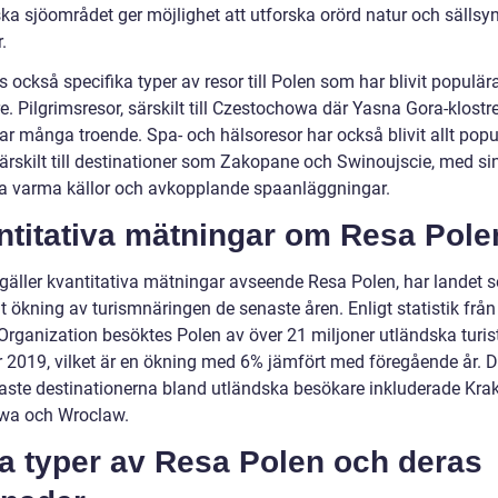
ka sjöområdet ger möjlighet att utforska orörd natur och sällsy
.
s också specifika typer av resor till Polen som har blivit populär
. Pilgrimsresor, särskilt till Czestochowa där Yasna Gora-klostre
ar många troende. Spa- och hälsoresor har också blivit allt popu
särskilt till destinationer som Zakopane och Swinoujscie, med si
ga varma källor och avkopplande spaanläggningar.
ntitativa mätningar om Resa Pole
 gäller kvantitativa mätningar avseende Resa Polen, har landet s
 ökning av turismnäringen de senaste åren. Enligt statistik från
 Organization besöktes Polen av över 21 miljoner utländska turis
r 2019, vilket är en ökning med 6% jämfört med föregående år. 
aste destinationerna bland utländska besökare inkluderade Kra
wa och Wroclaw.
a typer av Resa Polen och deras