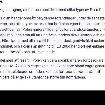
e.
sk genomgång av för- och nackdelar med olika typer av Resa Po
ll Polen har genomgått betydande förändringar under de senaste
rna, och olika typer av resor har haft sina egna för- och nackdel
vjettiden var Polen mindre tillgängligt för utländska turister, vil
de möjligheterna till att upptäcka landets rika kulturarv och na
. Fördelarna med att resa till Polen har dock gradvis ökat sedan
ndighet, och Polens anslutning till EU 2004 har gjort det enklare 
or att besöka och utforska landet.
del med att resa till Polen kan vara språkbarriären för besökare
ar polska. Även om engelska blir allt vanligare bland yngre gener
 turistrelaterade områden, kan det fortfarande vara svårt att
cera på engelska utanför de större turistområdena.