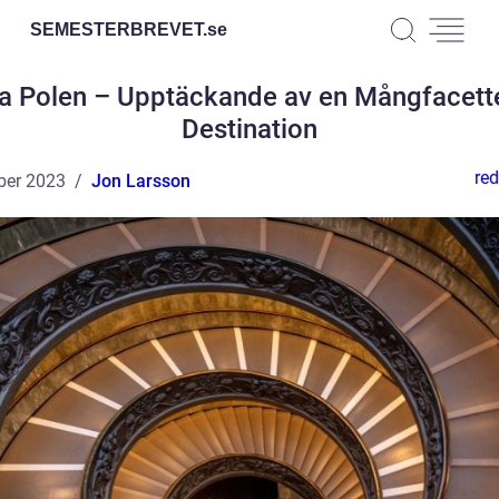
SEMESTERBREVET.
se
a Polen – Upptäckande av en Mångfacett
Destination
red
ber 2023
Jon Larsson