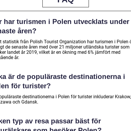
 har turismen i Polen utvecklats under
naste åren?
t statistik från Polish Tourist Organization har turismen i Polen 
igt de senaste åren med över 21 miljoner utländska turister som
ker landet år 2019, vilket är en ökning med 6% jämfört med
gående år.
ka är de populäraste destinationerna i
en för turister?
puläraste destinationerna i Polen för turister inkluderar Krakow,
zawa och Gdansk.
ken typ av resa passar bäst för
turälskare som besöker Polen?