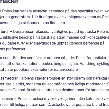
lnader
ll Polen kan variera avsevärt beroende på den specifika typen av
jer att genomföra. Här är några av de vanligaste typerna av Re
huvudsakliga skillnaderna mellan dem:
rturer – Dessa resor fokuserar vanligtvis på att upptäcka Polens
v, inklusive besök på historiska platser, museer och konstgallerie
a guidade turer eller självguidade upptäcktsresor beroende på
ens preferenser.
rresor – För den som älskar naturen erbjuder Polen fantastiska
ter att utforska nationalparker, berg och sjöar. Vandring, cyklin
safari är populära aktiviteter för naturresenärer.
ssemestrar – Polens städer erbjuder en stor charm och karaktär
storiska distrikt, moderna nöjesområden och livliga marknader. 
a och Gdansk är särskilt attraktiva destinationer för stadsseme
rimsresor – Polen är också mycket viktigt inom den katolska kyrk
sresor till heliga platser som Czestochowa är populära bland tro