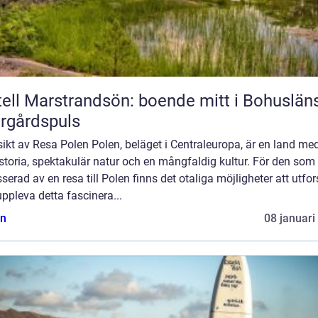
ell Marstrandsön: boende mitt i Bohuslän
rgårdspuls
ikt av Resa Polen Polen, beläget i Centraleuropa, är en land me
istoria, spektakulär natur och en mångfaldig kultur. För den som
sserad av en resa till Polen finns det otaliga möjligheter att utfo
ppleva detta fascinera...
n
08 januari