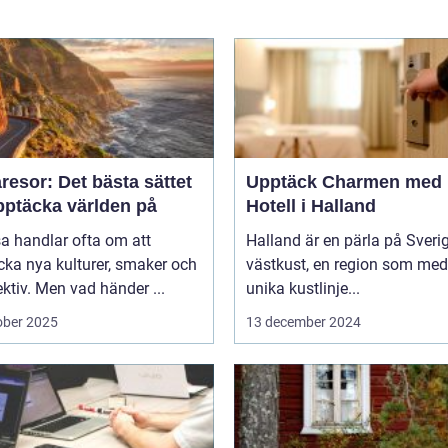
esor: Det bästa sättet
Upptäck Charmen med
pptäcka världen på
Hotell i Halland
sa handlar ofta om att
Halland är en pärla på Sveri
ka nya kulturer, smaker och
västkust, en region som med
ktiv. Men vad händer ...
unika kustlinje...
ober 2025
13 december 2024