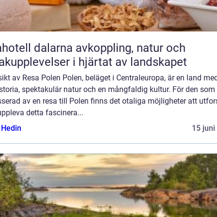
ll dalarna avkoppling, natur och
kupplevelser i hjärtat av landskapet
ikt av Resa Polen Polen, beläget i Centraleuropa, är en land me
istoria, spektakulär natur och en mångfaldig kultur. För den som
sserad av en resa till Polen finns det otaliga möjligheter att utfo
ppleva detta fascinera...
s Hedin
15 juni