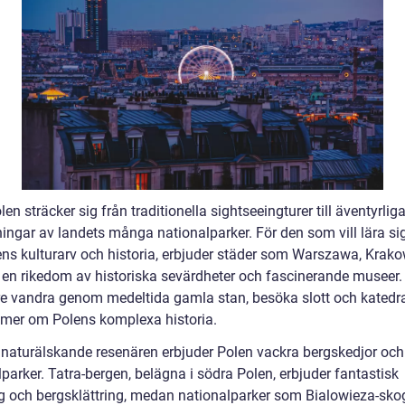
en sträcker sig från traditionella sightseeingturer till äventyrlig
ningar av landets många nationalparker. För den som vill lära si
ns kulturarv och historia, erbjuder städer som Warszawa, Krak
en rikedom av historiska sevärdheter och fascinerande museer.
e vandra genom medeltida gamla stan, besöka slott och katedra
g mer om Polens komplexa historia.
 naturälskande resenären erbjuder Polen vackra bergskedjor och
parker. Tatra-bergen, belägna i södra Polen, erbjuder fantastisk
g och bergsklättring, medan nationalparker som Bialowieza-sk