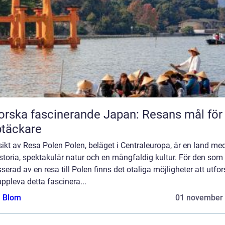
orska fascinerande Japan: Resans mål för
täckare
ikt av Resa Polen Polen, beläget i Centraleuropa, är en land me
istoria, spektakulär natur och en mångfaldig kultur. För den som
sserad av en resa till Polen finns det otaliga möjligheter att utfo
ppleva detta fascinera...
a Blom
01 november