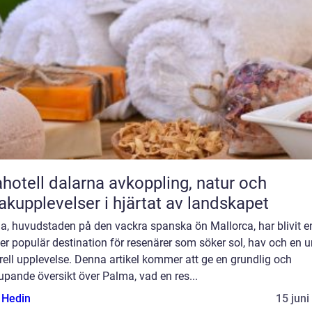
ll dalarna avkoppling, natur och
kupplevelser i hjärtat av landskapet
a, huvudstaden på den vackra spanska ön Mallorca, har blivit e
er populär destination för resenärer som söker sol, hav och en u
rell upplevelse. Denna artikel kommer att ge en grundlig och
upande översikt över Palma, vad en res...
s Hedin
15 juni