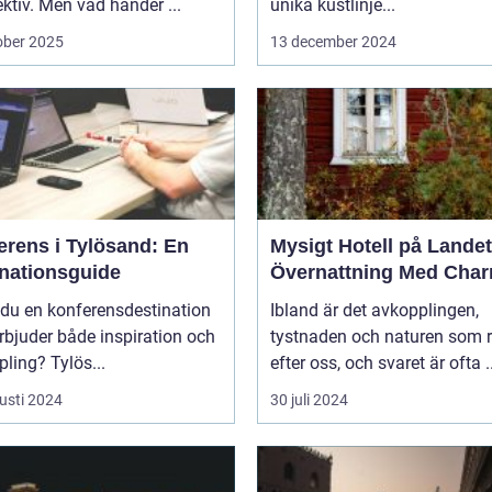
ktiv. Men vad händer ...
unika kustlinje...
ober 2025
13 december 2024
erens i Tylösand: En
Mysigt Hotell på Landet
inationsguide
Övernattning Med Cha
 du en konferensdestination
Ibland är det avkopplingen,
bjuder både inspiration och
tystnaden och naturen som 
ling? Tylös...
efter oss, och svaret är ofta ..
usti 2024
30 juli 2024