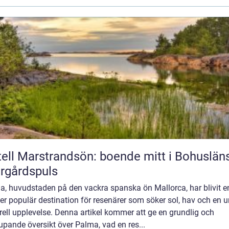
ell Marstrandsön: boende mitt i Bohuslän
rgårdspuls
a, huvudstaden på den vackra spanska ön Mallorca, har blivit e
er populär destination för resenärer som söker sol, hav och en u
rell upplevelse. Denna artikel kommer att ge en grundlig och
upande översikt över Palma, vad en res...