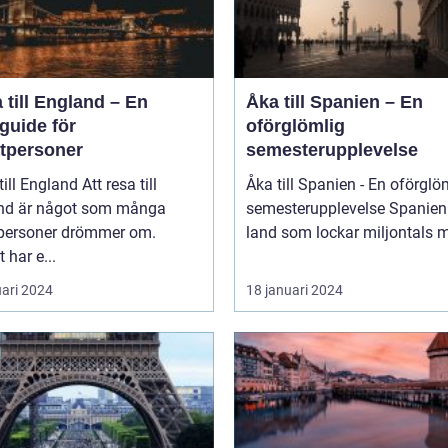
 till England – En
Åka till Spanien – En
guide för
oförglömlig
atpersoner
semesterupplevelse
England Att resa till
Åka till Spanien - En oförglö
nd är något som många
semesterupplevelse Spanien är ett
tpersoner drömmer om.
land som lockar miljontals m
 har e...
uari 2024
18 januari 2024