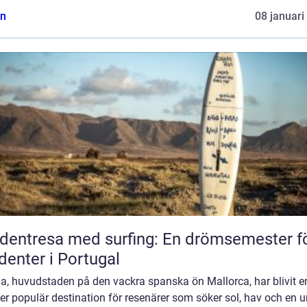
n
08 januari
dentresa med surfing: En drömsemester f
denter i Portugal
a, huvudstaden på den vackra spanska ön Mallorca, har blivit e
er populär destination för resenärer som söker sol, hav och en u