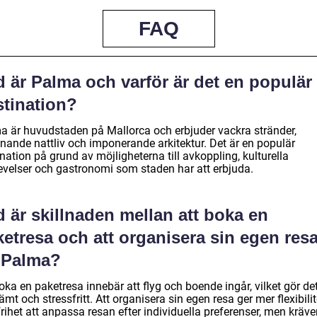
FAQ
 är Palma och varför är det en populär
stination?
a är huvudstaden på Mallorca och erbjuder vackra stränder,
nande nattliv och imponerande arkitektur. Det är en populär
nation på grund av möjligheterna till avkoppling, kulturella
evelser och gastronomi som staden har att erbjuda.
 är skillnaden mellan att boka en
etresa och att organisera sin egen res
l Palma?
oka en paketresa innebär att flyg och boende ingår, vilket gör de
mt och stressfritt. Att organisera sin egen resa ger mer flexibilit
rihet att anpassa resan efter individuella preferenser, men kräve