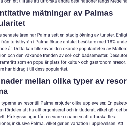
ma och ett tillfälle att utforska andra destinationer längs Medelh
ntitative mätningar av Palmas
laritet
 senaste åren har Palma sett en stadig ökning av turister. Enlig
ik från turistbyrån i Palma ökade antalet besökare med 18% unde
nde år. Detta kan tillskrivas den ökande populariteten av Mallo
tion och den växande trenden av sol- och badsemester. Dessuto
ramträtt som en populär plats för kultur- och gastronominresor, 
are har bidragit till dess popularitet.
lnader mellan olika typer av resor 
ma
 typerna av resor till Palma erbjuder olika upplevelser. En paket
n fördelen att ha allt organiserat och inkluderat, vilket gör det
lt. På kryssningar får resenären chansen att utforska flera
ioner, inklusive Palma, vilket ger en variation i upplevelsen. Att