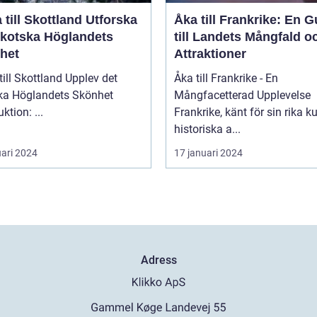
ill Skottland Utforska
Åka till Frankrike: En G
Skotska Höglandets
till Landets Mångfald o
het
Attraktioner
 Skottland Upplev det
Åka till Frankrike - En
ka Höglandets Skönhet
Mångfacetterad Upplevelse
Introduktion: ...
Frankrike, känt för sin rika ku
historiska a...
uari 2024
17 januari 2024
Adress