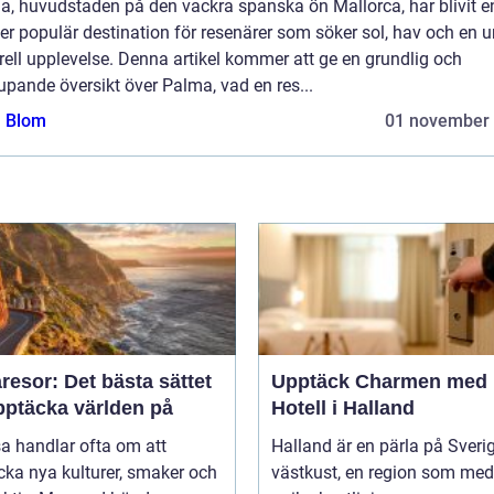
a, huvudstaden på den vackra spanska ön Mallorca, har blivit e
er populär destination för resenärer som söker sol, hav och en u
rell upplevelse. Denna artikel kommer att ge en grundlig och
upande översikt över Palma, vad en res...
a Blom
01 november
esor: Det bästa sättet
Upptäck Charmen med
pptäcka världen på
Hotell i Halland
sa handlar ofta om att
Halland är en pärla på Sveri
ka nya kulturer, smaker och
västkust, en region som med