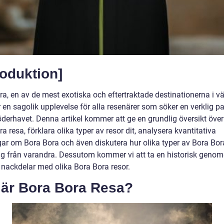
roduktion]
a, en av de mest exotiska och eftertraktade destinationerna i vä
 en sagolik upplevelse för alla resenärer som söker en verklig p
söderhavet. Denna artikel kommer att ge en grundlig översikt över
a resa, förklara olika typer av resor dit, analysera kvantitativa
ar om Bora Bora och även diskutera hur olika typer av Bora Bor
 sig från varandra. Dessutom kommer vi att ta en historisk geno
h nackdelar med olika Bora Bora resor.
 är Bora Bora Resa?