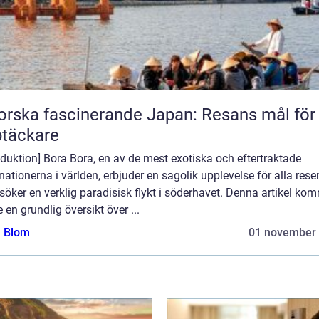
orska fascinerande Japan: Resans mål för
täckare
oduktion] Bora Bora, en av de mest exotiska och eftertraktade
nationerna i världen, erbjuder en sagolik upplevelse för alla rese
öker en verklig paradisisk flykt i söderhavet. Denna artikel ko
e en grundlig översikt över ...
a Blom
01 november