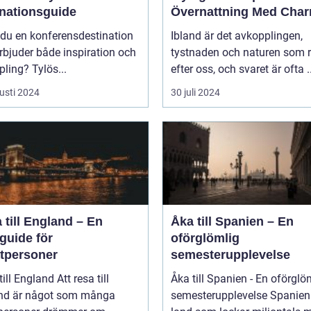
inationsguide
Övernattning Med Cha
 du en konferensdestination
Ibland är det avkopplingen,
bjuder både inspiration och
tystnaden och naturen som 
ling? Tylös...
efter oss, och svaret är ofta ..
usti 2024
30 juli 2024
 till England – En
Åka till Spanien – En
guide för
oförglömlig
atpersoner
semesterupplevelse
England Att resa till
Åka till Spanien - En oförglö
nd är något som många
semesterupplevelse Spanien är ett