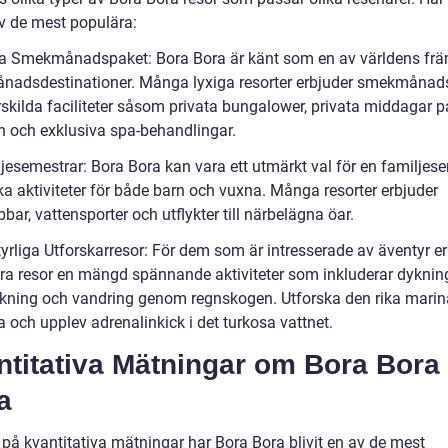
v de mest populära:
ga Smekmånadspaket: Bora Bora är känt som en av världens fr
adsdestinationer. Många lyxiga resorter erbjuder smekmånad
skilda faciliteter såsom privata bungalower, privata middagar p
n och exklusiva spa-behandlingar.
ljesemestrar: Bora Bora kan vara ett utmärkt val för en familjes
ka aktiviteter för både barn och vuxna. Många resorter erbjuder
bar, vattensporter och utflykter till närbelägna öar.
tyrliga Utforskarresor: För dem som är intresserade av äventyr e
ra resor en mängd spännande aktiviteter som inkluderar dykning,
åkning och vandring genom regnskogen. Utforska den rika mari
a och upplev adrenalinkick i det turkosa vattnet.
ntitativa Mätningar om Bora Bora
a
 på kvantitativa mätningar har Bora Bora blivit en av de mest