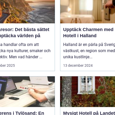
esor: Det bästa sättet
Upptäck Charmen med
pptäcka världen på
Hotell i Halland
sa handlar ofta om att
Halland är en pärla på Sveri
ka nya kulturer, smaker och
västkust, en region som med
ktiv. Men vad händer ...
unika kustlinje...
ober 2025
13 december 2024
erens i Tylösand: En
Mysigt Hotell på Landet