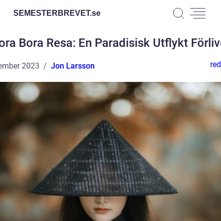
SEMESTERBREVET.
se
ora Bora Resa: En Paradisisk Utflykt Förliv
red
ember 2023
Jon Larsson