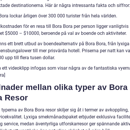
ktade destinationerna. Här är några intressanta fakta och siffror
ora lockar årligen över 300 000 turister från hela världen.
ostnaden för en resa till Bora Bora per person ligger vanligtvis
llet $5000 – $10000, beroende på val av boende och aktiviteter.
nns ett brett utbud av boendealternativ på Bora Bora, från lyxiga
ensbungalower till mer prisvärda hotell. Priserna per natt kan va
0 upp till flera tusen dollar.
n ett videoklipp infogas som visar några av de fantastiska vyern
ra]
lnader mellan olika typer av Bora
a Resor
 typerna av Bora Bora resor skiljer sig åt i termer av avkoppling,
vicekvalitet. Lyxiga smekmånadspaket erbjuder exklusiva facilit
ig service, medan äventyrliga utforskarresor ger spännande aktiv