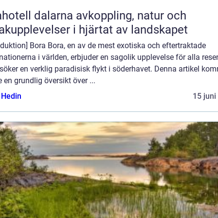
ll dalarna avkoppling, natur och
kupplevelser i hjärtat av landskapet
oduktion] Bora Bora, en av de mest exotiska och eftertraktade
nationerna i världen, erbjuder en sagolik upplevelse för alla rese
öker en verklig paradisisk flykt i söderhavet. Denna artikel ko
e en grundlig översikt över ...
s Hedin
15 juni