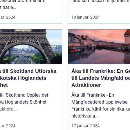
tpersoner drömmer om.
land som lockar miljontals m
 har e...
uari 2024
18 januari 2024
ill Skottland Utforska
Åka till Frankrike: En G
Skotska Höglandets
till Landets Mångfald o
het
Attraktioner
 Skottland Upplev det
Åka till Frankrike - En
ka Höglandets Skönhet
Mångfacetterad Upplevelse
Introduktion: ...
Frankrike, känt för sin rika ku
historiska a...
uari 2024
17 januari 2024