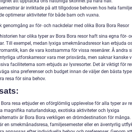
lighet att upptäcka öns naturliga skönhet på nära håll.
semestrar är inriktade på att tillgodose behoven hos hela familj
e optimerar aktiviteter för både barn och vuxna.
sk genomgång av för- och nackdelar med olika Bora Bora Resor
storien har olika typer av Bora Bora resor haft sina egna för- o
ar. Till exempel, medan lyxiga smekmånadsresor kan erbjuda o
 romantik, kan de vara kostsamma för vissa resenärer. Å andra 
ntyrliga utforskarresor vara mer prisvärda, men saknar kanske v
siva faciliteterna som erbjuds av lyxresorter. Det är viktigt för r
rväga sina preferenser och budget innan de väljer den bästa typ
ra resa för sina behov.
sats:
Bora resa erbjuder en oförglömlig upplevelse för alla typer av re
a magnifika naturlandskap, exotiska aktiviteter och lyxiga
lternativ är Bora Bora verkligen en drömdestination för många.
är en smekmånadsresa, familjesemester eller en äventyrlig utflyk
ra anpassas efter individuella behov och preferenser. Genom at