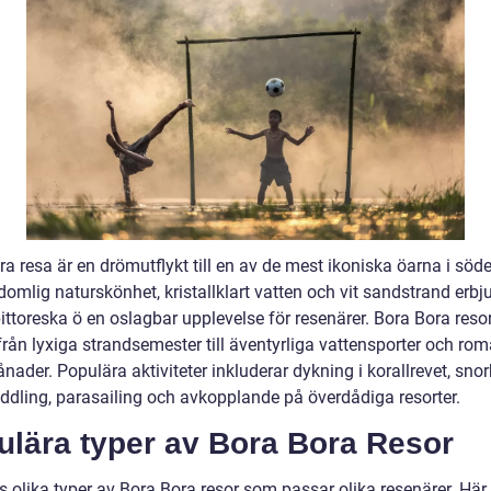
a resa är en drömutflykt till en av de mest ikoniska öarna i söd
omlig naturskönhet, kristallklart vatten och vit sandstrand erbj
ittoreska ö en oslagbar upplevelse för resenärer. Bora Bora reso
från lyxiga strandsemester till äventyrliga vattensporter och ro
der. Populära aktiviteter inkluderar dykning i korallrevet, snor
ddling, parasailing och avkopplande på överdådiga resorter.
ulära typer av Bora Bora Resor
s olika typer av Bora Bora resor som passar olika resenärer. Här