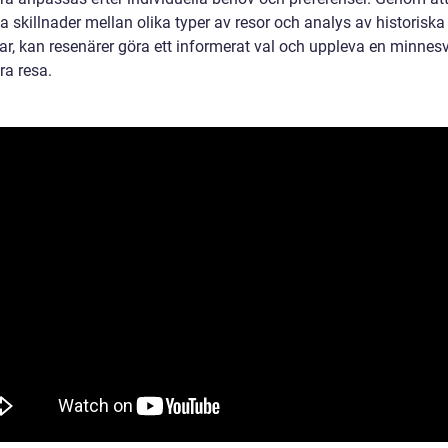
 skillnader mellan olika typer av resor och analys av historiska 
ar, kan resenärer göra ett informerat val och uppleva en minnes
ra resa.