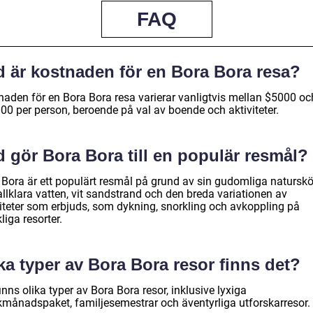
FAQ
d är kostnaden för en Bora Bora resa?
naden för en Bora Bora resa varierar vanligtvis mellan $5000 oc
00 per person, beroende på val av boende och aktiviteter.
 gör Bora Bora till en populär resmål?
 Bora är ett populärt resmål på grund av sin gudomliga naturskö
allklara vatten, vit sandstrand och den breda variationen av
viteter som erbjuds, som dykning, snorkling och avkoppling på
liga resorter.
ka typer av Bora Bora resor finns det?
inns olika typer av Bora Bora resor, inklusive lyxiga
månadspaket, familjesemestrar och äventyrliga utforskarresor.