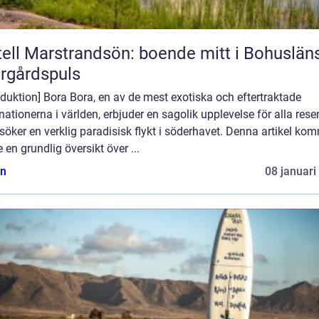
ell Marstrandsön: boende mitt i Bohuslän
rgårdspuls
oduktion] Bora Bora, en av de mest exotiska och eftertraktade
nationerna i världen, erbjuder en sagolik upplevelse för alla rese
öker en verklig paradisisk flykt i söderhavet. Denna artikel ko
e en grundlig översikt över ...
n
08 januari