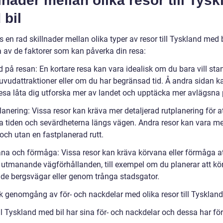
lnader mellan olika resor till Tys
 bil
s en rad skillnader mellan olika typer av resor till Tyskland med b
a av de faktorer som kan påverka din resa:
 på resan: En kortare resa kan vara idealisk om du bara vill sta
uvudattraktioner eller om du har begränsad tid. Å andra sidan k
resa låta dig utforska mer av landet och upptäcka mer avlägsna p
lanering: Vissa resor kan kräva mer detaljerad rutplanering för a
a tiden och sevärdheterna längs vägen. Andra resor kan vara me
 och utan en fastplanerad rutt.
ana och förmåga: Vissa resor kan kräva körvana eller förmåga a
 utmanande vägförhållanden, till exempel om du planerar att kö
nde bergsvägar eller genom trånga stadsgator.
sk genomgång av för- och nackdelar med olika resor till Tyskland
ll Tyskland med bil har sina för- och nackdelar och dessa har fö