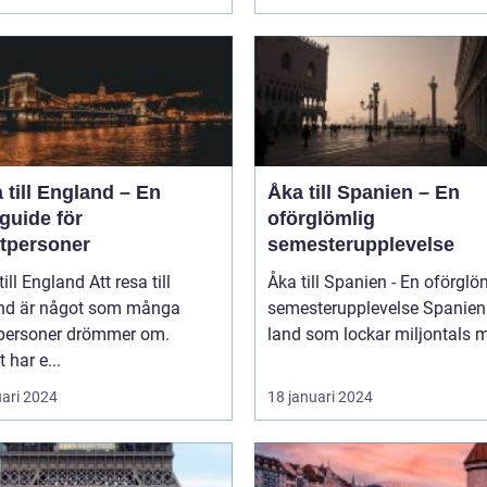
 till England – En
Åka till Spanien – En
guide för
oförglömlig
atpersoner
semesterupplevelse
England Att resa till
Åka till Spanien - En oförglö
nd är något som många
semesterupplevelse Spanien är ett
tpersoner drömmer om.
land som lockar miljontals m
 har e...
uari 2024
18 januari 2024