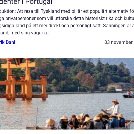
denter i Portugal
duktion: Att resa till Tyskland med bil är ett populärt alternativ fö
 privatpersoner som vill utforska detta historiskt rika och kultur
idiga land på ett mer direkt och personligt sätt. Sanningen är a
and, med sina vägar a...
rik Dahl
03 november