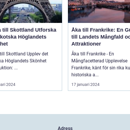
ill Skottland Utforska
Åka till Frankrike: En G
Skotska Höglandets
till Landets Mångfald o
het
Attraktioner
 Skottland Upplev det
Åka till Frankrike - En
ka Höglandets Skönhet
Mångfacetterad Upplevelse
Introduktion: ...
Frankrike, känt för sin rika ku
historiska a...
uari 2024
17 januari 2024
Adress