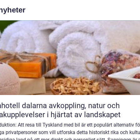
 nyheter
ll dalarna avkoppling, natur och
kupplevelser i hjärtat av landskapet
duktion: Att resa till Tyskland med bil är ett populärt alternativ fö
 privatpersoner som vill utforska detta historiskt rika och kultur
idiga land på ett mer direkt och personligt sätt. Sanningen är a