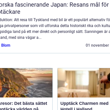
orska fascinerande Japan: Resans mål för
täckare
duktion: Att resa till Tyskland med bil är ett populärt alternativ fö
 privatpersoner som vill utforska detta historiskt rika och kultur
idiga land på ett mer direkt och personligt sätt. Sanningen är a
and, med sina vägar a...
a Blom
01 november
esor: Det bästa sättet
Upptäck Charmen med
pptäcka världen på
Hotell i Halland