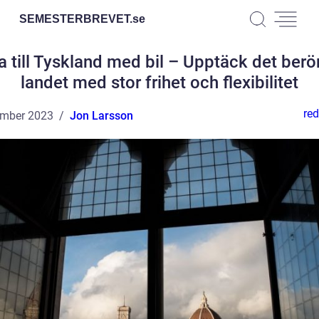
SEMESTERBREVET.
se
a till Tyskland med bil – Upptäck det ber
landet med stor frihet och flexibilitet
red
ember 2023
Jon Larsson