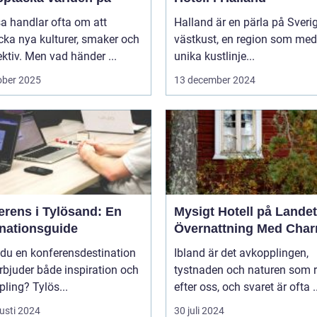
sa handlar ofta om att
Halland är en pärla på Sveri
ka nya kulturer, smaker och
västkust, en region som med
ktiv. Men vad händer ...
unika kustlinje...
ober 2025
13 december 2024
erens i Tylösand: En
Mysigt Hotell på Landet
inationsguide
Övernattning Med Cha
 du en konferensdestination
Ibland är det avkopplingen,
bjuder både inspiration och
tystnaden och naturen som 
ling? Tylös...
efter oss, och svaret är ofta ..
usti 2024
30 juli 2024