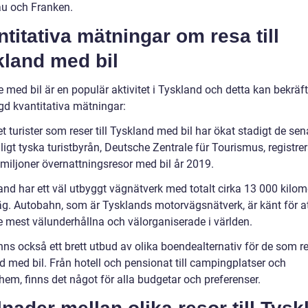
u och Franken.
titativa mätningar om resa till
kland med bil
 med bil är en populär aktivitet i Tyskland och detta kan bekräf
d kvantitativa mätningar:
t turister som reser till Tyskland med bil har ökat stadigt de sen
ligt tyska turistbyrån, Deutsche Zentrale für Tourismus, registre
 miljoner övernattningsresor med bil år 2019.
and har ett väl utbyggt vägnätverk med totalt cirka 13 000 kilom
g. Autobahn, som är Tysklands motorvägsnätverk, är känt för at
de mest välunderhållna och välorganiserade i världen.
nns också ett brett utbud av olika boendealternativ för de som res
d med bil. Från hotell och pensionat till campingplatser och
hem, finns det något för alla budgetar och preferenser.