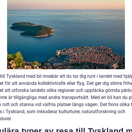
till Tyskland med bil innebär att du tar dig runt i landet med hjä
llet för att använda kollektivtrafik eller flyg. Det ger dig större frih
itet att utforska landets olika regioner och upptäcka gömda pärl
nte är tillgängliga med andra transportsätt. Med en bil kan du p
 rutt och stanna vid valfria platser längs vägen. Det finns olika 
s i Tyskland, som inkluderar kulturturer, naturutforskning och
turer.
lära typer av resa till Tyskland 