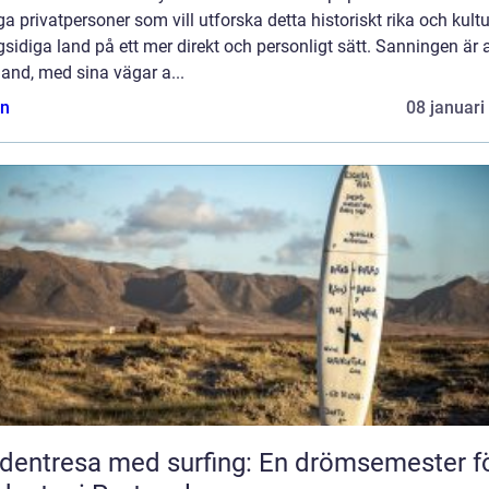
 privatpersoner som vill utforska detta historiskt rika och kultur
idiga land på ett mer direkt och personligt sätt. Sanningen är a
and, med sina vägar a...
n
08 januari
dentresa med surfing: En drömsemester f