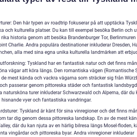
rturer: Den här typen av roadtrip fokuserar på att upptäcka Tysk
ka och kulturella platser. Du kan till exempel besöka Berlin och 
 rika historia genom att besöka Brandenburger Tor, Berlinmuren
int Charlie. Andra populära destinationer inkluderar Dresden, 
chen, alla med sina egna unika kulturella landmärken att erbju
rutforskning: Tyskland har en fantastisk natur och det finns må
öna vägar att köra längs. Den romantiska vägen (Romantische 
v de mest kända och vackra vägarna som sträcker sig från Würzbu
och passerar genom pittoreska städer och fantastisk landsbygd
a natursköna turer inkluderar Schwarzwald och Alperna, där du
v hisnande vyer och fantastiska vandringar.
årdsturer: Tyskland är känt för sina vinregioner och det finns m
om tar dig genom dessa pittoreska landskap. En av de mest kän
lley, där du kan njuta av en härlig bilresa längs Mosel-floden, k
nta vingårdar och pittoreska byar. Andra vinregioner inkluderar