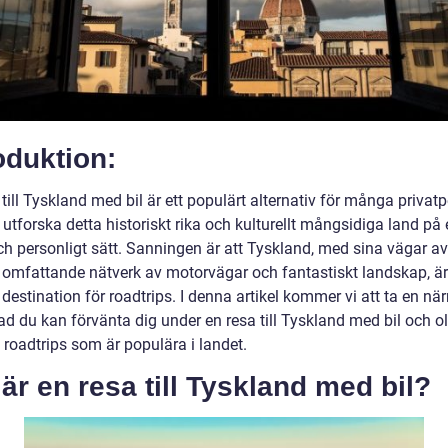
oduktion:
 till Tyskland med bil är ett populärt alternativ för många privat
 utforska detta historiskt rika och kulturellt mångsidiga land på 
och personligt sätt. Sanningen är att Tyskland, med sina vägar a
t, omfattande nätverk av motorvägar och fantastiskt landskap, är
 destination för roadtrips. I denna artikel kommer vi att ta en nä
vad du kan förvänta dig under en resa till Tyskland med bil och o
 roadtrips som är populära i landet.
är en resa till Tyskland med bil?