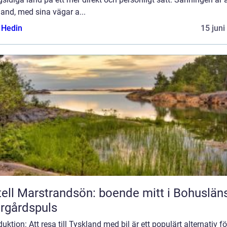
and, med sina vägar a...
s Hedin
15 juni
ell Marstrandsön: boende mitt i Bohuslän
rgårdspuls
duktion: Att resa till Tyskland med bil är ett populärt alternativ fö