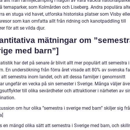
a allt från familjecamping i någon av våra vackra nationalparker 
å temaparker, som Kolmården och Liseberg. Andra populära alte
yra en stuga vid havet, utforska historiska platser som Visby ell
resor som kan omfatta allt från ridning och kanotpaddling till
rer för att se vilda djur.
antitativa mätningar om ”semestr
rige med barn”]
tatistik har det på senare år blivit allt mer populärt att semestra 
n. En undersökning från förra året visade att 80% av svenska fa
 att semestra inom landet, och att dessa familjer i genomsnitt
ar ungefär en vecka på sin semester i Sverige. Många väljer äve
sutflykter till olika sevärdheter och attraktioner i närheten av si
ination.
kussion om hur olika ”semestra i sverige med barn” skiljer sig fr
a]
ns en mängd olika sätt att semestra i Sverige med barn, och skil