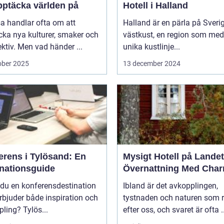
pptäcka världen på
Hotell i Halland
sa handlar ofta om att
Halland är en pärla på Sveri
ka nya kulturer, smaker och
västkust, en region som med
ktiv. Men vad händer ...
unika kustlinje...
ober 2025
13 december 2024
erens i Tylösand: En
Mysigt Hotell på Landet
inationsguide
Övernattning Med Cha
 du en konferensdestination
Ibland är det avkopplingen,
bjuder både inspiration och
tystnaden och naturen som 
ling? Tylös...
efter oss, och svaret är ofta ..