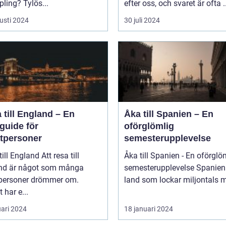
ling? Tylös...
efter oss, och svaret är ofta ..
usti 2024
30 juli 2024
 till England – En
Åka till Spanien – En
guide för
oförglömlig
atpersoner
semesterupplevelse
England Att resa till
Åka till Spanien - En oförglö
nd är något som många
semesterupplevelse Spanien är ett
tpersoner drömmer om.
land som lockar miljontals m
 har e...
uari 2024
18 januari 2024