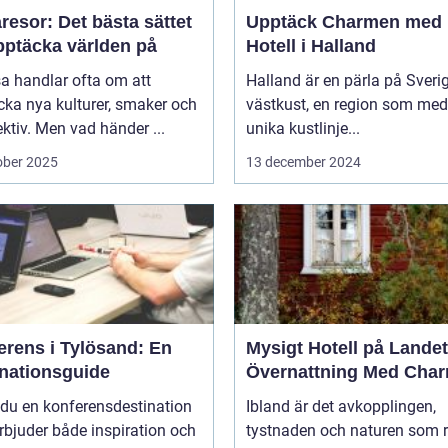
esor: Det bästa sättet
Upptäck Charmen med
pptäcka världen på
Hotell i Halland
sa handlar ofta om att
Halland är en pärla på Sveri
ka nya kulturer, smaker och
västkust, en region som med
ktiv. Men vad händer ...
unika kustlinje...
ober 2025
13 december 2024
erens i Tylösand: En
Mysigt Hotell på Landet
inationsguide
Övernattning Med Cha
 du en konferensdestination
Ibland är det avkopplingen,
bjuder både inspiration och
tystnaden och naturen som 