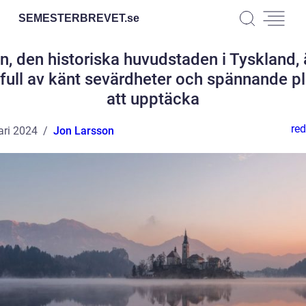
SEMESTERBREVET.
se
in, den historiska huvudstaden i Tyskland, 
 full av känt sevärdheter och spännande pl
att upptäcka
red
ari 2024
Jon Larsson