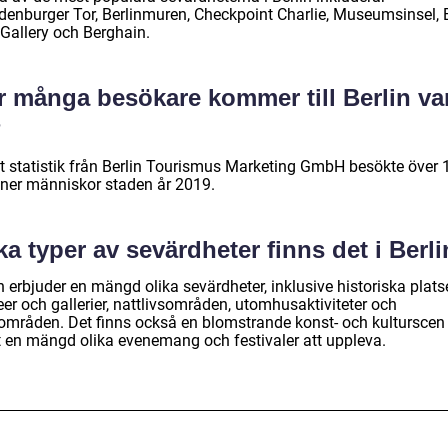
denburger Tor, Berlinmuren, Checkpoint Charlie, Museumsinsel, 
 Gallery och Berghain.
r många besökare kommer till Berlin va
?
gt statistik från Berlin Tourismus Marketing GmbH besökte över 
oner människor staden år 2019.
ka typer av sevärdheter finns det i Berl
n erbjuder en mängd olika sevärdheter, inklusive historiska platse
er och gallerier, nattlivsområden, utomhusaktiviteter och
områden. Det finns också en blomstrande konst- och kulturscen
 en mängd olika evenemang och festivaler att uppleva.