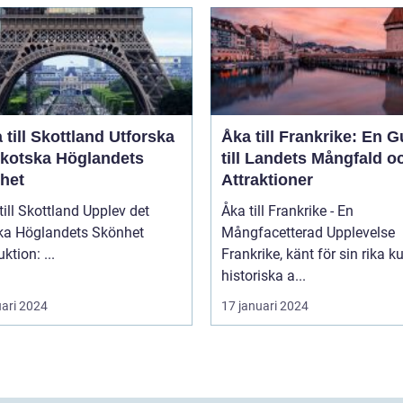
ill Skottland Utforska
Åka till Frankrike: En G
Skotska Höglandets
till Landets Mångfald o
het
Attraktioner
 Skottland Upplev det
Åka till Frankrike - En
ka Höglandets Skönhet
Mångfacetterad Upplevelse
Introduktion: ...
Frankrike, känt för sin rika ku
historiska a...
uari 2024
17 januari 2024