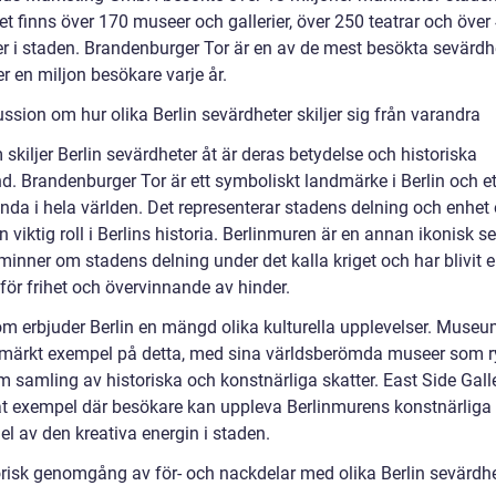
t finns över 170 museer och gallerier, över 250 teatrar och över
er i staden. Brandenburger Tor är en av de mest besökta sevärdh
r en miljon besökare varje år.
ssion om hur olika Berlin sevärdheter skiljer sig från varandra
skiljer Berlin sevärdheter åt är deras betydelse och historiska
d. Brandenburger Tor är ett symboliskt landmärke i Berlin och et
nda i hela världen. Det representerar stadens delning och enhet
n viktig roll i Berlins historia. Berlinmuren är en annan ikonisk s
inner om stadens delning under det kalla kriget och har blivit 
för frihet och övervinnande av hinder.
m erbjuder Berlin en mängd olika kulturella upplevelser. Museu
utmärkt exempel på detta, med sina världsberömda museer som
 samling av historiska och konstnärliga skatter. East Side Galle
at exempel där besökare kan uppleva Berlinmurens konstnärliga
el av den kreativa energin i staden.
orisk genomgång av för- och nackdelar med olika Berlin sevärdh