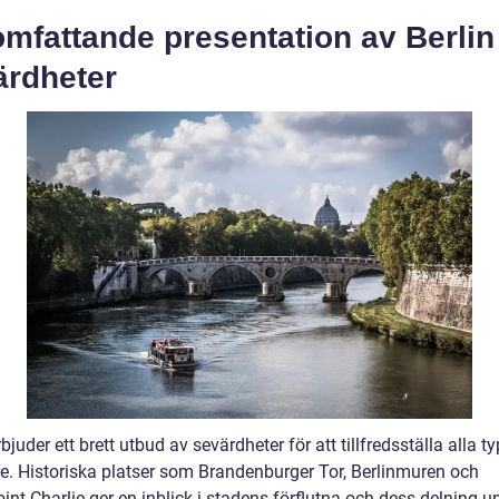
mfattande presentation av Berlin
ärdheter
rbjuder ett brett utbud av sevärdheter för att tillfredsställa alla t
e. Historiska platser som Brandenburger Tor, Berlinmuren och
nt Charlie ger en inblick i stadens förflutna och dess delning u