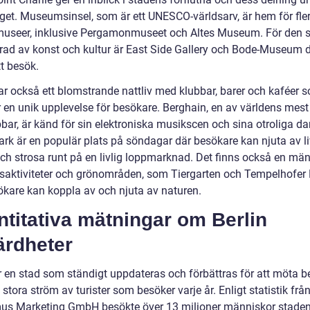
riget. Museumsinsel, som är ett UNESCO-världsarv, är hem för fle
useer, inklusive Pergamonmuseet och Altes Museum. För den 
erad av konst och kultur är East Side Gallery och Bode-Museum de
t besök.
har också ett blomstrande nattliv med klubbar, barer och kaféer 
r en unik upplevelse för besökare. Berghain, en av världens mes
bar, är känd för sin elektroniska musikscen och sina otroliga da
rk är en populär plats på söndagar där besökare kan njuta av li
ch strosa runt på en livlig loppmarknad. Det finns också en mä
aktiviteter och grönområden, som Tiergarten och Tempelhofer 
ökare kan koppla av och njuta av naturen.
titativa mätningar om Berlin
ärdheter
är en stad som ständigt uppdateras och förbättras för att möta 
stora ström av turister som besöker varje år. Enligt statistik från
us Marketing GmbH besökte över 13 miljoner människor staden