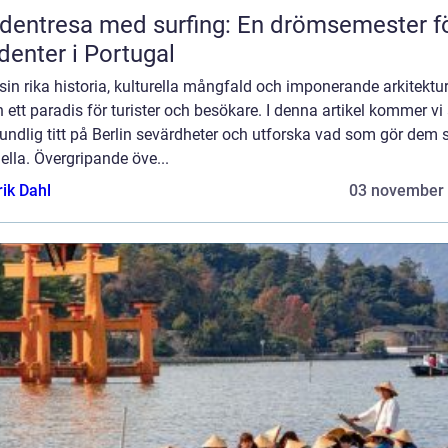
dentresa med surfing: En drömsemester f
denter i Portugal
in rika historia, kulturella mångfald och imponerande arkitektur
n ett paradis för turister och besökare. I denna artikel kommer vi 
undlig titt på Berlin sevärdheter och utforska vad som gör dem 
ella. Övergripande öve...
rik Dahl
03 november