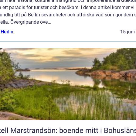
in rika historia, kulturella mångfald och imponerande arkitektur
n ett paradis för turister och besökare. I denna artikel kommer vi 
undlig titt på Berlin sevärdheter och utforska vad som gör dem 
ella. Övergripande öve...
s Hedin
15 juni
ell Marstrandsön: boende mitt i Bohuslän