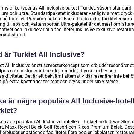
inns olika typer av All Inclusive-paket i Turkiet, såsom standard,
ium och ultra. Standardpaketet inkluderar vanligtvis mat, dryck
 på hotellet. Premium-paketet kan erbjuda extra faciliteter som
ång till spa och vattensporter. Ultra-paketet är det mest omfatta
nativet och inkluderar alla faciliteter, inklusive exklusiva restaur
rivat strand.
 är Turkiet All Inclusive?
et All Inclusive är ett semesterkoncept som erbjuder resenärer et
tpris som inkluderar boende, måltider, drycker och vissa
dsaktiviteter. Det är ett bekvämt alternativ där resenärer inte behö
 på extra kostnader för mat och dryck under sin vistelse.
ka är några populära All Inclusive-hotell
kiet?
 av de populära All Inclusive-hotellen i Turkiet inkluderar Gloria
rt, Maxx Royal Belek Golf Resort och Rixos Premium Belek. Des
l erbjuder enastående faciliteter, flera pooler, lekplatser, restaur