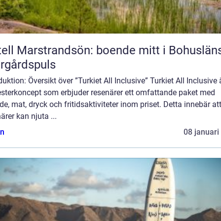
ell Marstrandsön: boende mitt i Bohuslän
rgårdspuls
duktion: Översikt över ”Turkiet All Inclusive” Turkiet All Inclusive ä
sterkoncept som erbjuder resenärer ett omfattande paket med
e, mat, dryck och fritidsaktiviteter inom priset. Detta innebär at
ärer kan njuta ...
n
08 januari