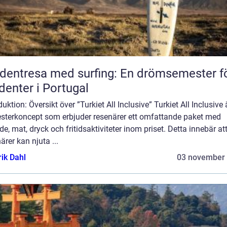
dentresa med surfing: En drömsemester f
denter i Portugal
duktion: Översikt över ”Turkiet All Inclusive” Turkiet All Inclusive ä
sterkoncept som erbjuder resenärer ett omfattande paket med
e, mat, dryck och fritidsaktiviteter inom priset. Detta innebär at
ärer kan njuta ...
rik Dahl
03 november