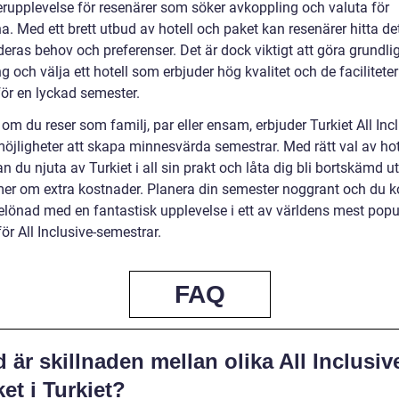
rupplevelse för resenärer som söker avkoppling och valuta för
a. Med ett brett utbud av hotell och paket kan resenärer hitta d
eras behov och preferenser. Det är dock viktigt att göra grundli
g och välja ett hotell som erbjuder hög kvalitet och de facilitete
för en lyckad semester.
om du reser som familj, par eller ensam, erbjuder Turkiet All Inc
möjligheter att skapa minnesvärda semestrar. Med rätt val av hot
n du njuta av Turkiet i all sin prakt och låta dig bli bortskämd u
r om extra kostnader. Planera din semester noggrant och du
belönad med en fantastisk upplevelse i ett av världens mest popu
ör All Inclusive-semestrar.
FAQ
 är skillnaden mellan olika All Inclusiv
et i Turkiet?