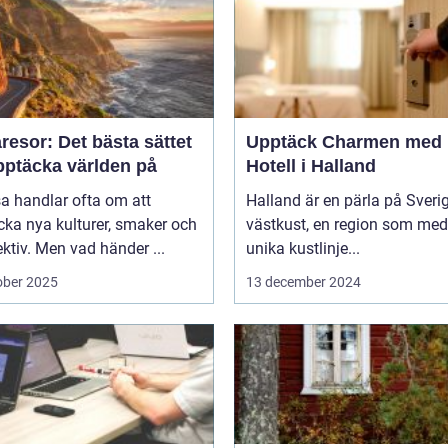
esor: Det bästa sättet
Upptäck Charmen med
pptäcka världen på
Hotell i Halland
sa handlar ofta om att
Halland är en pärla på Sveri
ka nya kulturer, smaker och
västkust, en region som med
ktiv. Men vad händer ...
unika kustlinje...
ober 2025
13 december 2024