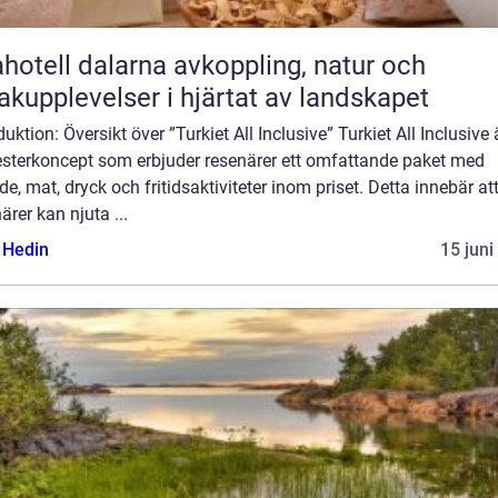
ll dalarna avkoppling, natur och
kupplevelser i hjärtat av landskapet
duktion: Översikt över ”Turkiet All Inclusive” Turkiet All Inclusive ä
sterkoncept som erbjuder resenärer ett omfattande paket med
e, mat, dryck och fritidsaktiviteter inom priset. Detta innebär at
ärer kan njuta ...
s Hedin
15 juni