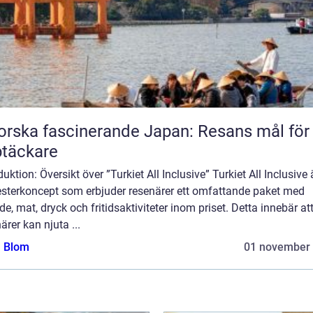
orska fascinerande Japan: Resans mål för
täckare
duktion: Översikt över ”Turkiet All Inclusive” Turkiet All Inclusive ä
sterkoncept som erbjuder resenärer ett omfattande paket med
e, mat, dryck och fritidsaktiviteter inom priset. Detta innebär at
ärer kan njuta ...
a Blom
01 november