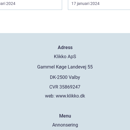
uari 2024
17 januari 2024
Adress
web:
www.klikko.dk
Menu
Annonsering