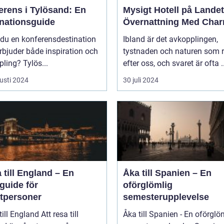
erens i Tylösand: En
Mysigt Hotell på Landet
inationsguide
Övernattning Med Cha
 du en konferensdestination
Ibland är det avkopplingen,
bjuder både inspiration och
tystnaden och naturen som 
ling? Tylös...
efter oss, och svaret är ofta ..
usti 2024
30 juli 2024
 till England – En
Åka till Spanien – En
guide för
oförglömlig
atpersoner
semesterupplevelse
England Att resa till
Åka till Spanien - En oförglö