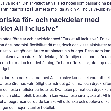
usiva nöjen. Det är viktigt att välja ett hotell som passar dina b
äntningar för att få ut mesta möjliga av din All Inclusive-upplev
oriska för- och nackdelar med
kiet All Inclusive”
s både fördelar och nackdelar med ”Turkiet All Inclusive”. En av
na är ekonomisk flexibilitet då mat, dryck och vissa aktiviteter r
priset, vilket gör det lättare att planera sin budget. Dessutom kan 
e-paketet vara särskilt fördelaktigt för familjer med barn, efters
erna för mat och underhållning för barn ofta kan skjuta upp re
udget.
 sidan kan nackdelarna med All Inclusive-konceptet vara att det
a resenärernas valmöjligheter när det gäller mat och dryck, eft
r de flesta måltider på hotellet. Kvaliteten på mat och dryck ka
mellan olika hotell. Dessutom kan vissa resenärer tycka att All In
et är begränsande, då de kanske vill utforska och uppleva olika
nger och nöjen utanför hotellet.