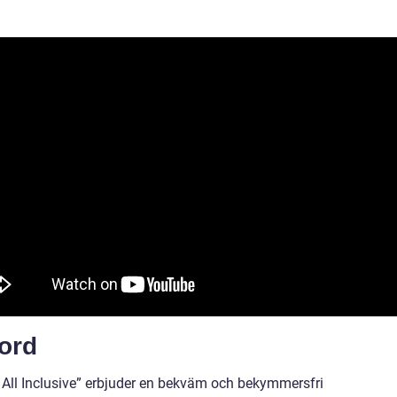
ord
t All Inclusive” erbjuder en bekväm och bekymmersfri