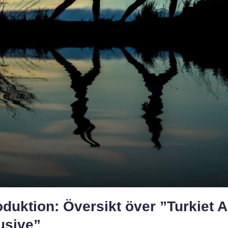
oduktion: Översikt över ”Turkiet A
usive”