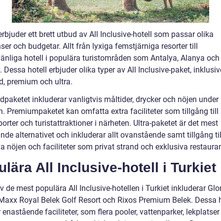
erbjuder ett brett utbud av All Inclusive-hotell som passar olika
ser och budgetar. Allt från lyxiga femstjärniga resorter till
änliga hotell i populära turistområden som Antalya, Alanya och
Dessa hotell erbjuder olika typer av All Inclusive-paket, inklusiv
d, premium och ultra.
dpaketet inkluderar vanligtvis måltider, drycker och nöjen under
n. Premiumpaketet kan omfatta extra faciliteter som tillgång till
orter och turistattraktioner i närheten. Ultra-paketet är det mest
de alternativet och inkluderar allt ovanstående samt tillgång til
a nöjen och faciliteter som privat strand och exklusiva restaura
lära All Inclusive-hotell i Turkiet
 de mest populära All Inclusive-hotellen i Turkiet inkluderar Glo
 Maxx Royal Belek Golf Resort och Rixos Premium Belek. Dessa h
 enastående faciliteter, som flera pooler, vattenparker, lekplatse