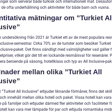
anger som serverar både turkisk och internationell mat. Dessut
 de ofta underhållning och aktiviteter för både barn och vuxna.
titativa mätningar om ”Turkiet Al
usive”
en undersökning från 2021 är Turkiet ett av de mest populära re
Inclusive-semestrar. Cirka 70% av de turister som besöker Turkiet 
Inclusive-paket. Det finns oändligt med valmöjligheter vad gäller h
tpriser, vilket gör det till en lockande resmålsval för resenärer. 
era beroende på säsong, hotellklass och typ av All Inclusive-pak
lnader mellan olika ”Turkiet All
usive”
t ”Turkiet All Inclusive” erbjuder liknande förmåner, finns det skil
 och innehåll mellan olika hotell och paket. Vissa hotell kan var
e på familjer och erbjuder därmed fler aktiviteter och faciliteter f
otell kan vara mer lämpade för par och erbjuda romantiska mid