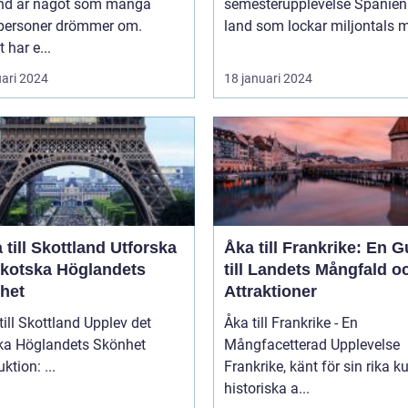
nd är något som många
semesterupplevelse Spanien är ett
tpersoner drömmer om.
land som lockar miljontals m
 har e...
uari 2024
18 januari 2024
ill Skottland Utforska
Åka till Frankrike: En G
Skotska Höglandets
till Landets Mångfald o
het
Attraktioner
 Skottland Upplev det
Åka till Frankrike - En
ka Höglandets Skönhet
Mångfacetterad Upplevelse
Introduktion: ...
Frankrike, känt för sin rika ku
historiska a...