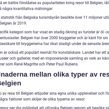
få en bättre förståelse av populariteten kring resor till Belgien, lå
på några kvantitativa mätningar:
 statistik från Belgiska turismbyrån besökte över 11 miljoner ut
 Belgien år 2019.
cifik kategori som har visat en stadig ökning av turister är öl- o
ntusiaster. Belgien har över 2000 bryggerier och är känt för sin 
besökare till bryggerierna har ökat stadigt under de senaste åren
n är också ett populärt resmål för konstälskare. Landet har ett 
seer och gallerier, med en imponerande samling av verk av kä
rer som René Magritte och Peter Paul Rubens.
lnaderna mellan olika typer av re
 Belgien
p av resa till Belgien erbjuder sina egna unika upplevelser och fö
ågra faktorer som skiljer de olika typerna av resor:
resor ger dig möjlighet att utforska Belgien genom att besöka n