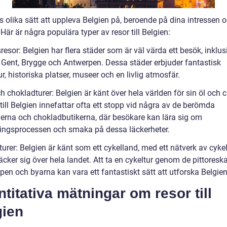
s olika sätt att uppleva Belgien på, beroende på dina intressen 
Här är några populära typer av resor till Belgien:
resor: Belgien har flera städer som är väl värda ett besök, inklus
, Gent, Brygge och Antwerpen. Dessa städer erbjuder fantastisk
ur, historiska platser, museer och en livlig atmosfär.
ch chokladturer: Belgien är känt över hela världen för sin öl och 
till Belgien innefattar ofta ett stopp vid några av de berömda
ierna och chokladbutikerna, där besökare kan lära sig om
kningsprocessen och smaka på dessa läckerheter.
turer: Belgien är känt som ett cykelland, med ett nätverk av cyke
cker sig över hela landet. Att ta en cykeltur genom de pittoresk
en och byarna kan vara ett fantastiskt sätt att utforska Belgien
titativa mätningar om resor till
gien