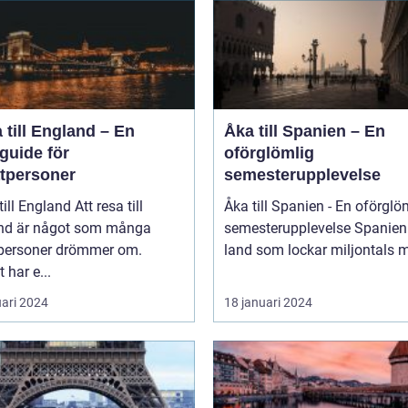
 till England – En
Åka till Spanien – En
guide för
oförglömlig
atpersoner
semesterupplevelse
England Att resa till
Åka till Spanien - En oförglö
nd är något som många
semesterupplevelse Spanien är ett
tpersoner drömmer om.
land som lockar miljontals m
 har e...
uari 2024
18 januari 2024