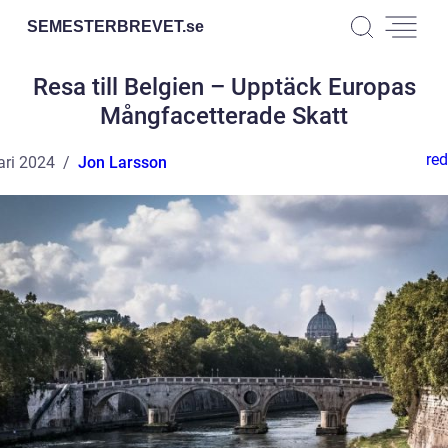
SEMESTERBREVET.
se
Resa till Belgien – Upptäck Europas
Mångfacetterade Skatt
red
ari 2024
Jon Larsson