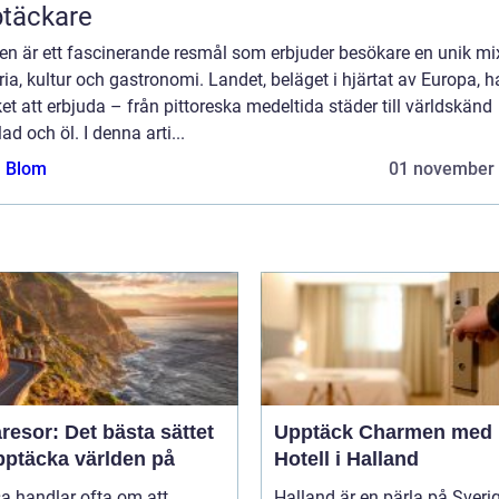
täckare
en är ett fascinerande resmål som erbjuder besökare en unik mi
ria, kultur och gastronomi. Landet, beläget i hjärtat av Europa, h
t att erbjuda – från pittoreska medeltida städer till världskänd
ad och öl. I denna arti...
a Blom
01 november
esor: Det bästa sättet
Upptäck Charmen med
pptäcka världen på
Hotell i Halland
sa handlar ofta om att
Halland är en pärla på Sveri