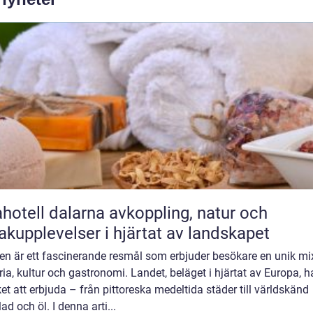
ll dalarna avkoppling, natur och
kupplevelser i hjärtat av landskapet
en är ett fascinerande resmål som erbjuder besökare en unik mi
ria, kultur och gastronomi. Landet, beläget i hjärtat av Europa, h
t att erbjuda – från pittoreska medeltida städer till världskänd
ad och öl. I denna arti...