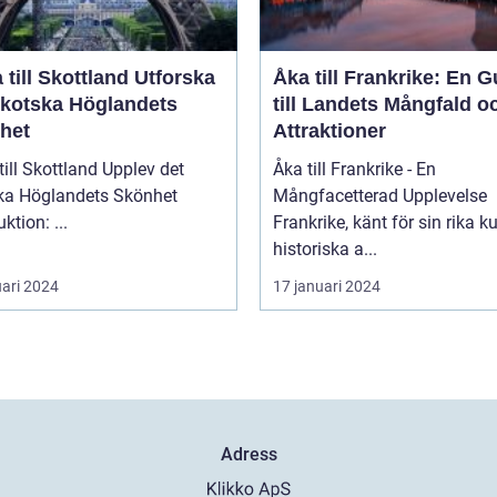
ill Skottland Utforska
Åka till Frankrike: En G
Skotska Höglandets
till Landets Mångfald o
het
Attraktioner
 Skottland Upplev det
Åka till Frankrike - En
ka Höglandets Skönhet
Mångfacetterad Upplevelse
Introduktion: ...
Frankrike, känt för sin rika ku
historiska a...
uari 2024
17 januari 2024
Adress