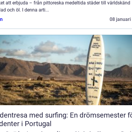
t att erbjuda – från pittoreska medeltida städer till världskänd
ad och öl. I denna arti...
n
08 januari
dentresa med surfing: En drömsemester f
denter i Portugal