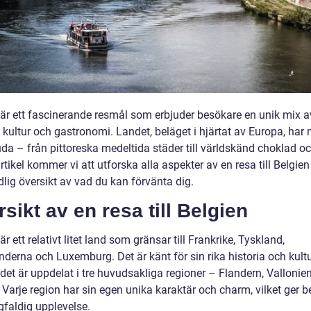
 är ett fascinerande resmål som erbjuder besökare en unik mix a
, kultur och gastronomi. Landet, beläget i hjärtat av Europa, har
uda – från pittoreska medeltida städer till världskänd choklad och
tikel kommer vi att utforska alla aspekter av en resa till Belgie
lig översikt av vad du kan förvänta dig.
sikt av en resa till Belgien
är ett relativt litet land som gränsar till Frankrike, Tyskland,
derna och Luxemburg. Det är känt för sin rika historia och kultu
det är uppdelat i tre huvudsakliga regioner – Flandern, Vallonie
 Varje region har sin egen unika karaktär och charm, vilket ger 
faldig upplevelse.