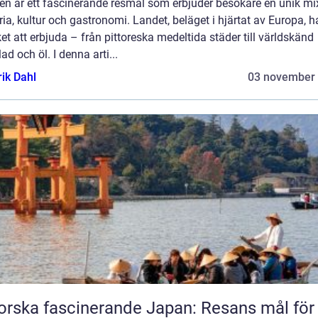
en är ett fascinerande resmål som erbjuder besökare en unik mi
ria, kultur och gastronomi. Landet, beläget i hjärtat av Europa, h
t att erbjuda – från pittoreska medeltida städer till världskänd
ad och öl. I denna arti...
rik Dahl
03 november
orska fascinerande Japan: Resans mål för