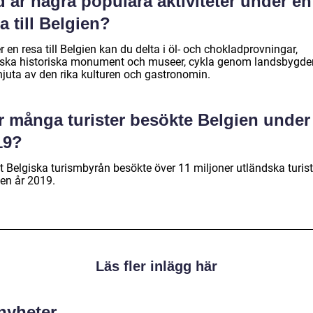
 är några populära aktiviteter under en
a till Belgien?
 en resa till Belgien kan du delta i öl- och chokladprovningar,
rska historiska monument och museer, cykla genom landsbygde
njuta av den rika kulturen och gastronomin.
r många turister besökte Belgien under
19?
t Belgiska turismbyrån besökte över 11 miljoner utländska turist
ien år 2019.
Läs fler inlägg här
 nyheter