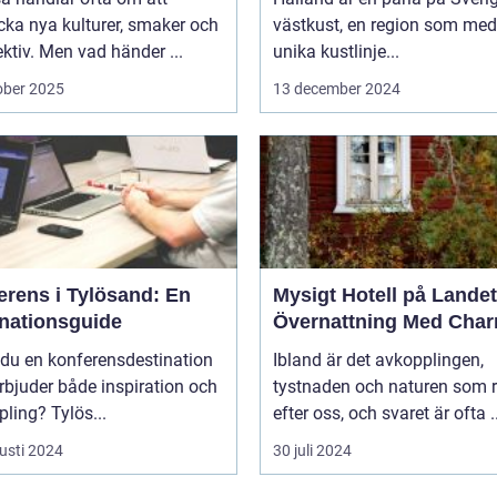
ka nya kulturer, smaker och
västkust, en region som med
ktiv. Men vad händer ...
unika kustlinje...
ober 2025
13 december 2024
erens i Tylösand: En
Mysigt Hotell på Landet
inationsguide
Övernattning Med Cha
 du en konferensdestination
Ibland är det avkopplingen,
bjuder både inspiration och
tystnaden och naturen som 
ling? Tylös...
efter oss, och svaret är ofta ..
usti 2024
30 juli 2024