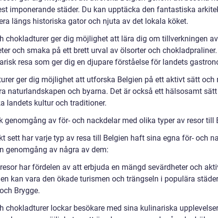
st imponerande städer. Du kan upptäcka den fantastiska arkite
ra längs historiska gator och njuta av det lokala köket.
h chokladturer ger dig möjlighet att lära dig om tillverkningen a
ter och smaka på ett brett urval av ölsorter och chokladpraliner.
arisk resa som ger dig en djupare förståelse för landets gastron
urer ger dig möjlighet att utforska Belgien på ett aktivt sätt och
ra naturlandskapen och byarna. Det är också ett hälsosamt sätt 
 landets kultur och traditioner.
k genomgång av för- och nackdelar med olika typer av resor till 
kt sett har varje typ av resa till Belgien haft sina egna för- och n
en genomgång av några av dem:
resor har fördelen av att erbjuda en mängd sevärdheter och aktiv
en kan vara den ökade turismen och trängseln i populära städe
 och Brygge.
ch chokladturer lockar besökare med sina kulinariska upplevelser