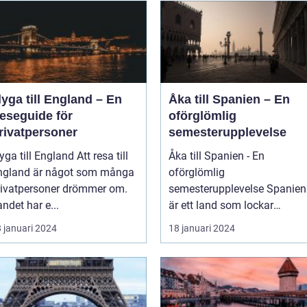
lyga till England – En
Åka till Spanien – En
eseguide för
oförglömlig
rivatpersoner
semesterupplevelse
ga till England Att resa till
Åka till Spanien - En
ngland är något som många
oförglömlig
rivatpersoner drömmer om.
semesterupplevelse Spanien
ndet har e...
är ett land som lockar
miljontals männ...
 januari 2024
18 januari 2024