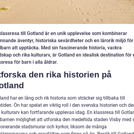
klassresa till Gotland är en unik upplevelse som kombinerar
nnande äventyr, historiska sevärdheter och en lärorik miljö för
lbarn att upptäcka. Med sin fascinerande historia, vackra
dskap och rika kulturarv, är Gotland en idealisk destination för
ssresa för barn i alla åldrar.
tforska den rika historien på
otland
land har en lång och rik historia som sträcker sig tillbaka till
ntiden. Ön har spelat en viktig roll i den svenska historien och de
a kulturarv kan fortfarande upplevas idag. En klassresa till Gotla
 barnen möjlighet att utforska den medeltida staden Visby med 
onerande stadsmurar och kyrkor, liksom de många
nlämningarna och gravfälten som finns på ön. Besök till Gotlan