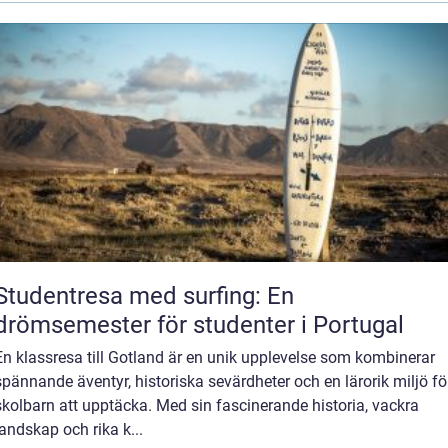
Studentresa med surfing: En
drömsemester för studenter i Portugal
En klassresa till Gotland är en unik upplevelse som kombinerar
spännande äventyr, historiska sevärdheter och en lärorik miljö fö
skolbarn att upptäcka. Med sin fascinerande historia, vackra
landskap och rika k...