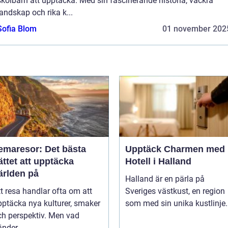
skolbarn att upptäcka. Med sin fascinerande historia, vackra
landskap och rika k...
Sofia Blom
01 november 202
emaresor: Det bästa
Upptäck Charmen med
ättet att upptäcka
Hotell i Halland
ärlden på
Halland är en pärla på
t resa handlar ofta om att
Sveriges västkust, en region
pptäcka nya kulturer, smaker
som med sin unika kustlinje.
ch perspektiv. Men vad
nder ...