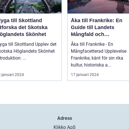
lyga till Skottland
Åka till Frankrike: En
tforska det Skotska
Guide till Landets
öglandets Skönhet
Mångfald och
Attraktioner
ga till Skottland Upplev det
Åka till Frankrike - En
kotska Höglandets Skönhet
Mångfacetterad Upplevelse
Introduktion: ...
Frankrike, känt för sin rika
kultur, historiska a...
 januari 2024
17 januari 2024
Adress