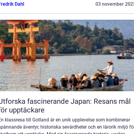
Fredrik Dahl
03 november 202
Utforska fascinerande Japan: Resans mål
för upptäckare
En klassresa till Gotland är en unik upplevelse som kombinerar
spännande äventyr, historiska sevärdheter och en lärorik miljö fö