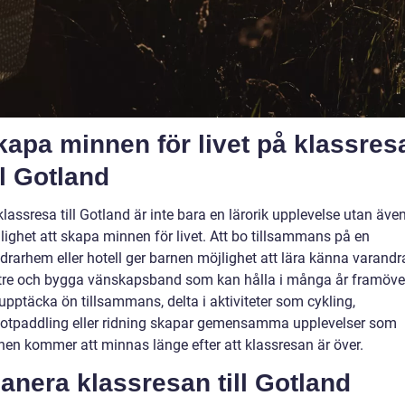
kapa minnen för livet på klassres
ll Gotland
klassresa till Gotland är inte bara en lärorik upplevelse utan äve
lighet att skapa minnen för livet. Att bo tillsammans på en
drarhem eller hotell ger barnen möjlighet att lära känna varandr
tre och bygga vänskapsband som kan hålla i många år framöve
 upptäcka ön tillsammans, delta i aktiviteter som cykling,
otpaddling eller ridning skapar gemensamma upplevelser som
nen kommer att minnas länge efter att klassresan är över.
lanera klassresan till Gotland