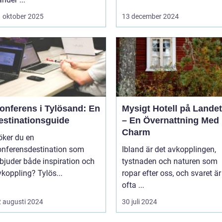
 oktober 2025
13 december 2024
onferens i Tylösand: En
Mysigt Hotell på Landet
estinationsguide
– En Övernattning Med
Charm
öker du en
onferensdestination som
Ibland är det avkopplingen,
rbjuder både inspiration och
tystnaden och naturen som
koppling? Tylös...
ropar efter oss, och svaret är
ofta ...
 augusti 2024
30 juli 2024