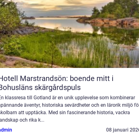
Hotell Marstrandsön: boende mitt i
Bohusläns skärgårdspuls
En klassresa till Gotland är en unik upplevelse som kombinerar
spännande äventyr, historiska sevärdheter och en lärorik miljö fö
skolbarn att upptäcka. Med sin fascinerande historia, vackra
landskap och rika k...
admin
08 januari 202