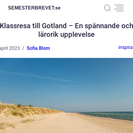
SEMESTERBREVET.
se
Klassresa till Gotland – En spännande oc
lärorik upplevelse
inspira
april 2023
Sofia Blom