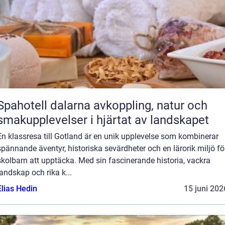
pahotell dalarna avkoppling, natur och
smakupplevelser i hjärtat av landskapet
En klassresa till Gotland är en unik upplevelse som kombinerar
spännande äventyr, historiska sevärdheter och en lärorik miljö fö
skolbarn att upptäcka. Med sin fascinerande historia, vackra
landskap och rika k...
Elias Hedin
15 juni 202