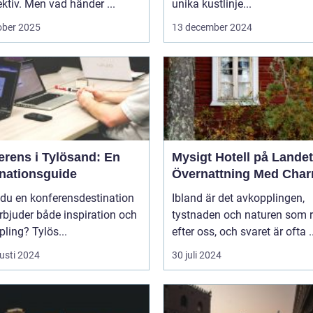
ktiv. Men vad händer ...
unika kustlinje...
ober 2025
13 december 2024
erens i Tylösand: En
Mysigt Hotell på Landet
inationsguide
Övernattning Med Cha
 du en konferensdestination
Ibland är det avkopplingen,
bjuder både inspiration och
tystnaden och naturen som 
ling? Tylös...
efter oss, och svaret är ofta ..
usti 2024
30 juli 2024