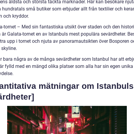
dens äldsta och största täckta marknader. Här kan besökare njut
 hundratals små butiker som erbjuder allt från textilier och keram
 och kryddor.
a-tornet – Med sin fantastiska utsikt över staden och den histor
är Galata-tornet en av Istanbuls mest populära sevärdheter. Be
ttra upp i tornet och njuta av panoramautsikten över Bosporen o
 skyline.
r bara några av de många sevärdheter som Istanbul har att erbj
är fylld med en mängd olika platser som alla har sin egen unik
ydelse.
antitativa mätningar om Istanbuls
ärdheter]