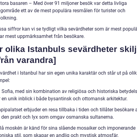
stora basaren – Med över 91 miljoner besök var detta livliga
gområde ett av de mest populära resmålen för turister och
folkning.
sa siffror kan vi se tydligt vilka sevärdheter som är mest popul
rar mest uppmärksamhet från besökare.
r olika Istanbuls sevärdheter skil
från varandra]
värdhet i Istanbul har sin egen unika karaktär och står ut på olik
mpel:
 Sofia, med sin kombination av religiösa och historiska betydels
 en unik inblick i både bysantinsk och ottomansk arkitektur.
ipalatset erbjuder en resa tillbaka i tiden och tillåter besökare a
 den prakt och lyx som omgav osmanska sultanerna.
lå moskén är känd för sina slående mosaiker och imponerande
toniska stil, som skapar en andlig och mystisk atmosfär.