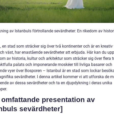
ning av Istanbuls förtrollande sevärdheter: En rikedom av histor
, en stad som sträcker sig över två kontinenter och är en kreativ
och väst, har enastående sevärdheter att erbjuda. Här kan du up
om av historia, kultur och arkitektur som sträcker sig över flera t
ktfulla palats och imponerande moskéer till livliga basarer och
lande vyer över Bosporen – Istanbul är en stad som lockar besö
gnifika sevärdheter. I denna artikel kommer vi att utforska de m
ende av dessa sevärdheter och ta en djupdykning i deras unika
per.
 omfattande presentation av
nbuls sevärdheter]