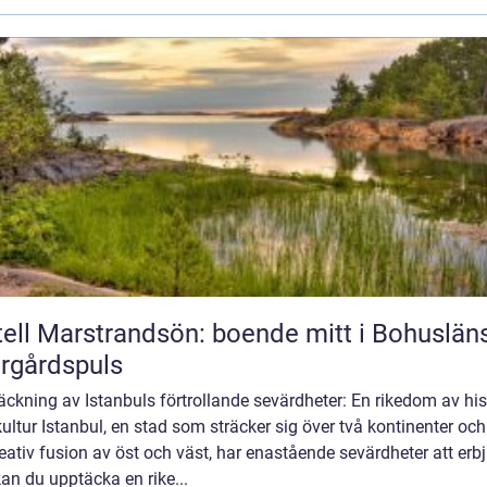
ell Marstrandsön: boende mitt i Bohuslän
rgårdspuls
ckning av Istanbuls förtrollande sevärdheter: En rikedom av his
ultur Istanbul, en stad som sträcker sig över två kontinenter och
eativ fusion av öst och väst, har enastående sevärdheter att erb
an du upptäcka en rike...