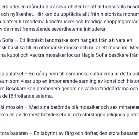
 erbjuder en mångfald av sevärdheter för att tillfredsställa bes
e och nyfikenhet. Här kan du upptäcka allt från historiska monu
sa platser till moderna konstmuseer och trendiga shoppingområd
v de mest framstående sevärdheterna inkluderar:
 Sofia – Ett ikoniskt landmärke som har gått från att vara en
nsk basilika till en ottomansk moské och nu är ett museum. Med
gna kupol och vackra mosaiker lockar Hagia Sofia besökare från
apipalatset – En gång hem till osmanska sultanerna är detta pa
eum som visar upp en imponerande samling av konst och histor
ter. Besökare kan promenera genom de vackra trädgårdarna och
 de förtrollande salarna.
blå moskén – Med sina berömda blå mosaiker och sex minareter
kén en av de mest betydelsefulla och storslagna religiösa platse
.
tora basaren – En labyrint av färg och dofter, den stora basaren