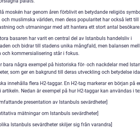
orslagna palats.
lå moskén har genom åren förblivit en betydande religiös symbo
 och muslimska världen, men dess popularitet har också lett till
astning och utmaningar med att hantera ett stort antal besökare
ora basaren har varit en central del av Istanbuls handelsliv i
aden och bidrar till stadens unika mångfald, men balansen mel
n och kommersialisering står i fokus.
r bara några exempel på historiska för- och nackdelar med Ista
ter, som ger en bakgrund till deras utveckling och betydelse ida
ska innehålla flera H2-taggar. En H2-tag markerar en början på e
 i artikeln. Nedan är exempel på hur H2-taggar kan användas i te
omfattande presentation av Istanbuls sevärdheter]
ntitativa mätningar om Istanbuls sevärdheter]
olika Istanbuls sevärdheter skiljer sig från varandra]