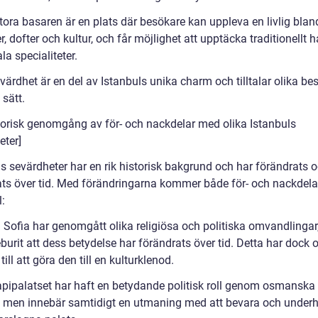
tora basaren är en plats där besökare kan uppleva en livlig bla
r, dofter och kultur, och får möjlighet att upptäcka traditionellt 
la specialiteter.
värdhet är en del av Istanbuls unika charm och tilltalar olika be
 sätt.
storisk genomgång av för- och nackdelar med olika Istanbuls
eter]
ls sevärdheter har en rik historisk bakgrund och har förändrats 
ats över tid. Med förändringarna kommer både för- och nackdelar.
:
 Sofia har genomgått olika religiösa och politiska omvandlingar,
burit att dess betydelse har förändrats över tid. Detta har dock 
 till att göra den till en kulturklenod.
pipalatset har haft en betydande politisk roll genom osmanska 
a, men innebär samtidigt en utmaning med att bevara och underh