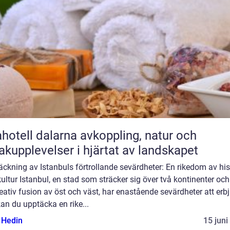
ll dalarna avkoppling, natur och
kupplevelser i hjärtat av landskapet
ckning av Istanbuls förtrollande sevärdheter: En rikedom av his
ultur Istanbul, en stad som sträcker sig över två kontinenter och
eativ fusion av öst och väst, har enastående sevärdheter att erb
an du upptäcka en rike...
s Hedin
15 juni