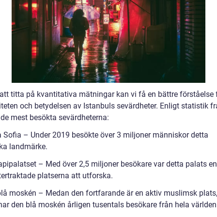
t titta på kvantitativa mätningar kan vi få en bättre förståelse 
teten och betydelsen av Istanbuls sevärdheter. Enligt statistik fr
r de mest besökta sevärdheterna:
a Sofia – Under 2019 besökte över 3 miljoner människor detta
ka landmärke.
apipalatset – Med över 2,5 miljoner besökare var detta palats en
ertraktade platserna att utforska.
blå moskén – Medan den fortfarande är en aktiv muslimsk plats
ar den blå moskén årligen tusentals besökare från hela världen