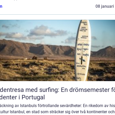
n
08 januari
dentresa med surfing: En drömsemester f
denter i Portugal
ckning av Istanbuls förtrollande sevärdheter: En rikedom av his
ultur Istanbul, en stad som sträcker sig över två kontinenter och