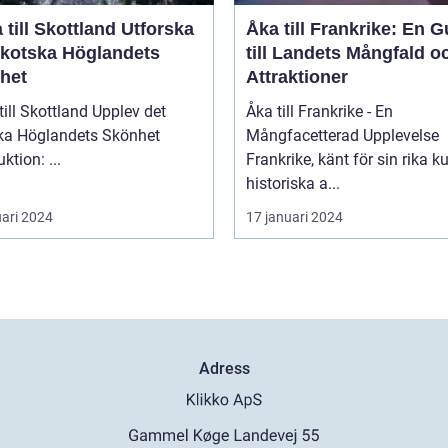
ill Skottland Utforska
Åka till Frankrike: En G
Skotska Höglandets
till Landets Mångfald o
het
Attraktioner
 Skottland Upplev det
Åka till Frankrike - En
ka Höglandets Skönhet
Mångfacetterad Upplevelse
Introduktion: ...
Frankrike, känt för sin rika ku
historiska a...
uari 2024
17 januari 2024
Adress