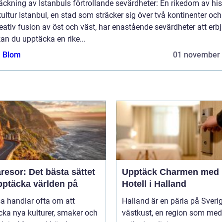
ckning av Istanbuls förtrollande sevärdheter: En rikedom av his
ultur Istanbul, en stad som sträcker sig över två kontinenter och
eativ fusion av öst och väst, har enastående sevärdheter att erb
an du upptäcka en rike...
a Blom
01 november
esor: Det bästa sättet
Upptäck Charmen med
pptäcka världen på
Hotell i Halland
sa handlar ofta om att
Halland är en pärla på Sveri
ka nya kulturer, smaker och
västkust, en region som med