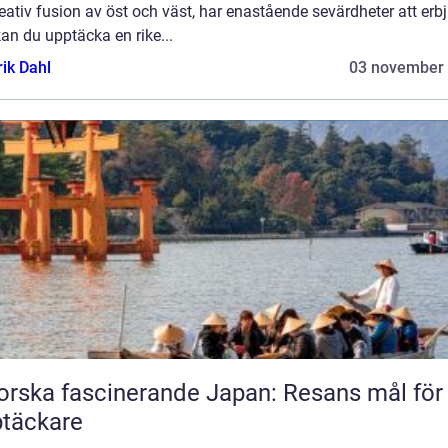
eativ fusion av öst och väst, har enastående sevärdheter att erb
an du upptäcka en rike...
rik Dahl
03 november
orska fascinerande Japan: Resans mål för
täckare