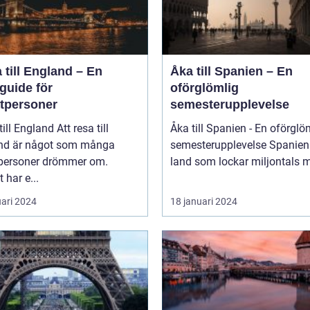
 till England – En
Åka till Spanien – En
guide för
oförglömlig
atpersoner
semesterupplevelse
England Att resa till
Åka till Spanien - En oförglö
nd är något som många
semesterupplevelse Spanien är ett
tpersoner drömmer om.
land som lockar miljontals m
 har e...
uari 2024
18 januari 2024