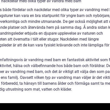
h nackdelar med olika typer av vandra med barn
ns både fördelar och nackdelar med olika typer av vandring med 
agsturer kan vara en bra startpunkt för yngre barn och nybörjare
överkomliga och mindre utmanande. De ger också möjlighet att 
ande platser och återvända hem på samma dag. Å andra sidan 
vandringsleder erbjuda en djupare upplevelse av naturen och
ten att övernatta i tält eller stugor. Nackdelen med längre
sleder är att de kan vara fysiskt krävande och inte lämpliga för 
attningsvis är vandring med barn en fantastisk aktivitet som 
ktivitet, hälsa och välbefinnande hos både barn och föräldrar. De
per av vandring med barn, och det är viktigt att välja den som p
 ens familj. Oavsett vilken typ av vandring man väljer är det vikti
l förberedd, ta hänsyn till barnens ålder och förmåga samt ta m
ig utrustning som mat, vatten och kläder.