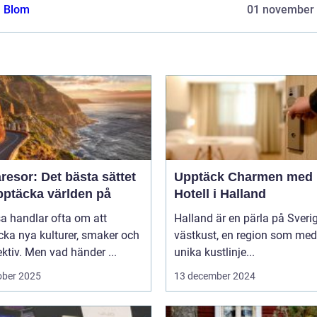
a Blom
01 november
esor: Det bästa sättet
Upptäck Charmen med
pptäcka världen på
Hotell i Halland
sa handlar ofta om att
Halland är en pärla på Sveri
ka nya kulturer, smaker och
västkust, en region som med
ktiv. Men vad händer ...
unika kustlinje...
ober 2025
13 december 2024