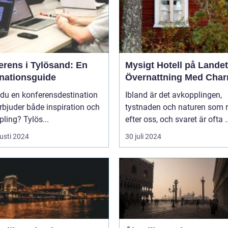
erens i Tylösand: En
Mysigt Hotell på Landet
inationsguide
Övernattning Med Cha
 du en konferensdestination
Ibland är det avkopplingen,
bjuder både inspiration och
tystnaden och naturen som 
ling? Tylös...
efter oss, och svaret är ofta ..
usti 2024
30 juli 2024