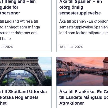
 till England – En
Åka till Spanien – En
guide för
oförglömlig
atpersoner
semesterupplevelse
England Att resa till
Åka till Spanien - En oförglö
nd är något som många
semesterupplevelse Spanien är ett
tpersoner drömmer om.
land som lockar miljontals m
 har e...
uari 2024
18 januari 2024
ill Skottland Utforska
Åka till Frankrike: En G
Skotska Höglandets
till Landets Mångfald o
het
Attraktioner