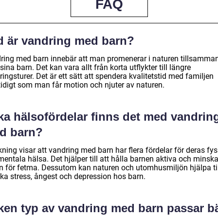
FAQ
d är vandring med barn?
ring med barn innebär att man promenerar i naturen tillsamma
ina barn. Det kan vara allt från korta utflykter till längre
ingsturer. Det är ett sätt att spendera kvalitetstid med familjen
idigt som man får motion och njuter av naturen.
ka hälsofördelar finns det med vandrin
d barn?
ning visar att vandring med barn har flera fördelar för deras fy
entala hälsa. Det hjälper till att hålla barnen aktiva och minsk
en för fetma. Dessutom kan naturen och utomhusmiljön hjälpa til
ka stress, ångest och depression hos barn.
lken typ av vandring med barn passar b