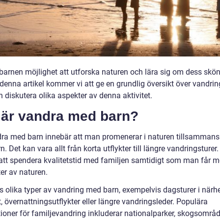
 barnen möjlighet att utforska naturen och lära sig om dess skö
 denna artikel kommer vi att ge en grundlig översikt över vandri
 diskutera olika aspekter av denna aktivitet.
 är vandra med barn?
dra med barn innebär att man promenerar i naturen tillsamman
n. Det kan vara allt från korta utflykter till längre vandringsturer.
t att spendera kvalitetstid med familjen samtidigt som man får m
er av naturen.
ns olika typer av vandring med barn, exempelvis dagsturer i närh
 övernattningsutflykter eller längre vandringsleder. Populära
tioner för familjevandring inkluderar nationalparker, skogsområ