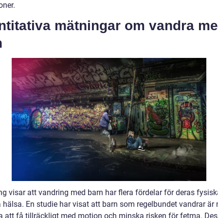
oner.
ntitativa mätningar om vandra m
n
g visar att vandring med barn har flera fördelar för deras fysis
 hälsa. En studie har visat att barn som regelbundet vandrar är
 att få tillräckligt med motion och minska risken för fetma. D