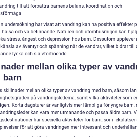
andring till att förbättra barnens balans, koordination och
nsförmåga.
n undersökning har visat att vandring kan ha positiva effekter 
 hälsa och välbefinnande. Naturen och utomhusmiljön kan hjälpa
ska stress, ångest och depression hos barn. Dessutom uppleve
känsla av äventyr och spänning när de vandrar, vilket bidrar till
pande lycka och självförtroende.
lnader mellan olika typer av vand
 barn
ns skillnader mellan olika typer av vandring med barn, såsom lä
righetsgraden på vandringslederna, samt vilka aktiviteter som e
ägen. Korta dagsturer är vanligtvis mer lämpliga för yngre barn
vandringsleder kan vara mer utmanande och passa äldre barn. V
sdestinationer har speciella aktiviteter för barn, som lekplatser 
plevelser för att göra vandringen mer intressant och underhålla