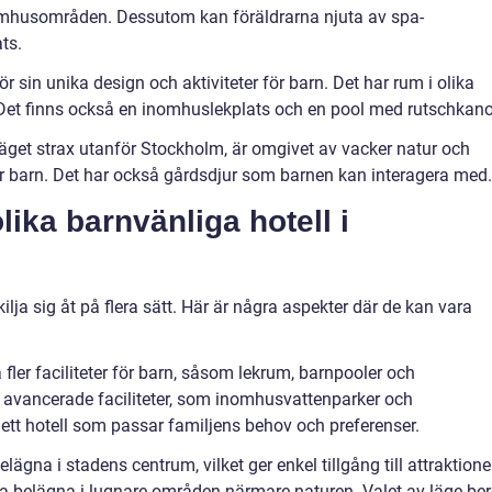
omhusområden. Dessutom kan föräldrarna njuta av spa-
ts.
ör sin unika design och aktiviteter för barn. Det har rum i olika
. Det finns också en inomhuslekplats och en pool med rutschkano
eläget strax utanför Stockholm, är omgivet av vacker natur och
ör barn. Det har också gårdsdjur som barnen kan interagera med.
lika barnvänliga hotell i
lja sig åt på flera sätt. Här är några aspekter där de kan vara
a fler faciliteter för barn, såsom lekrum, barnpooler och
 avancerade faciliteter, som inomhusvattenparker och
a ett hotell som passar familjens behov och preferenser.
lägna i stadens centrum, vilket ger enkel tillgång till attraktione
ra belägna i lugnare områden närmare naturen. Valet av läge ber