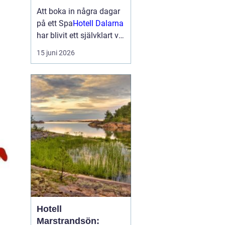
smakupplevelser i
Att boka in några dagar
hjärtat av
på ett Spa
Hotell Dalarna
landskapet
har blivit ett självklart val
för många som söker
15 juni 2026
lugn, vacker natur och
bra mat. Kombinationen
av dalaskog, sjöutsikt,
spa, väl genomtänkta
menyer och personligt
vär...
Hotell
Marstrandsön: