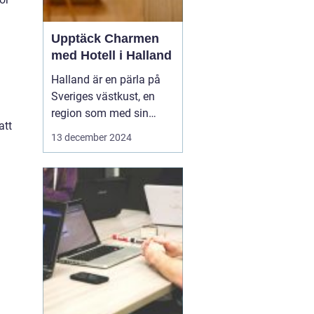
Upptäck Charmen
med Hotell i Halland
Halland är en pärla på
Sveriges västkust, en
region som med sin
att
unika kustlinje,
13 december 2024
vidsträckta stränder och
idylliska landskap lockar
såväl naturälskare som
kulturintresserade
besökare. I denna del
av...