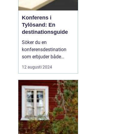
Konferens i
h
Tylösand: En
destinationsguide
Söker du en
konferensdestination
som erbjuder både
inspiration och
12 augusti 2024
avkoppling? Tylösand,
belägen vid västkusten
och känt för sin
storslagna natur och
förstklassiga faciliteter,
är platsen som kan för...