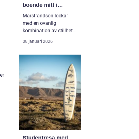
boende mitt i
Bohusläns
Marstrandsön lockar
skärgårdspuls
med en ovanlig
kombination av stillhet
och liv. Här möts salta
08 januari 2026
bad, segelbåtar,
.
historiska miljöer och
moderna restauranger
inom några få minuters
er
promenad. För många är
valet ...
Studentresa med