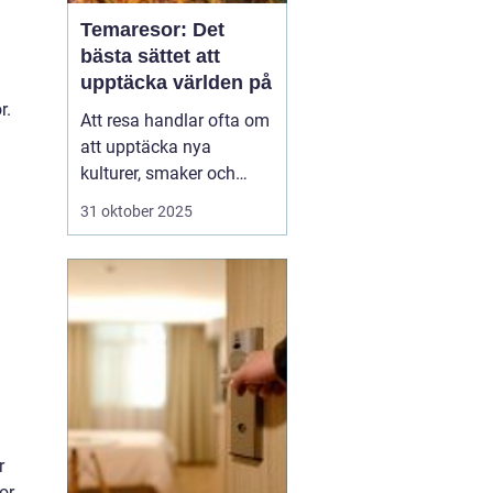
Temaresor: Det
bästa sättet att
upptäcka världen på
r.
Att resa handlar ofta om
att upptäcka nya
kulturer, smaker och
perspektiv. Men vad
31 oktober 2025
händer när resan tar sitt
utgångspunkt i ett
särskilt intresse eller
tema? Temaresor
erbjuder ett unikt sätt att
utforska världen, ...
r
or