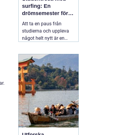
surfing: En
drömsemester för
studenter i Portugal
Att ta en paus från
studierna och uppleva
något helt nytt är en
dröm för många
studenter. För den som
älskar havet och söker
spänning finns det få
äventyr som slår en
03
november 2025
ar.
Utforska