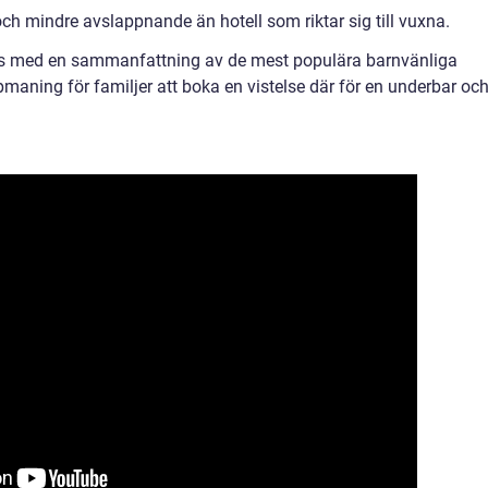
och mindre avslappnande än hotell som riktar sig till vuxna.
utas med en sammanfattning av de mest populära barnvänliga
maning för familjer att boka en vistelse där för en underbar oc