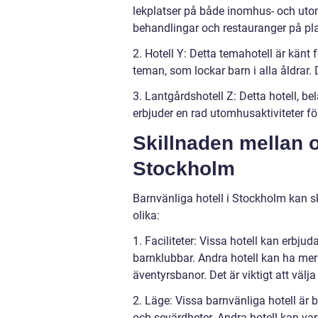
lekplatser på både inomhus- och ut
behandlingar och restauranger på pla
2. Hotell Y: Detta temahotell är känt f
teman, som lockar barn i alla åldrar
3. Lantgårdshotell Z: Detta hotell, b
erbjuder en rad utomhusaktiviteter f
Skillnaden mellan o
Stockholm
Barnvänliga hotell i Stockholm kan ski
olika:
1. Faciliteter: Vissa hotell kan erbjud
barnklubbar. Andra hotell kan ha mer
äventyrsbanor. Det är viktigt att välj
2. Läge: Vissa barnvänliga hotell är be
och sevärdheter. Andra hotell kan va