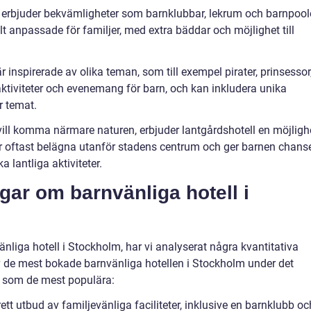
ll erbjuder bekvämligheter som barnklubbar, lekrum och barnpoole
t anpassade för familjer, med extra bäddar och möjlighet till
r inspirerade av olika teman, som till exempel pirater, prinsessor
 aktiviteter och evenemang för barn, och kan inkludera unika
r temat.
 vill komma närmare naturen, erbjuder lantgårdshotell en möjligh
l är oftast belägna utanför stadens centrum och ger barnen chans
a lantliga aktiviteter.
gar om barnvänliga hotell i
änliga hotell i Stockholm, har vi analyserat några kvantitativa
v de mest bokade barnvänliga hotellen i Stockholm under det
p som de mest populära:
brett utbud av familjevänliga faciliteter, inklusive en barnklubb oc