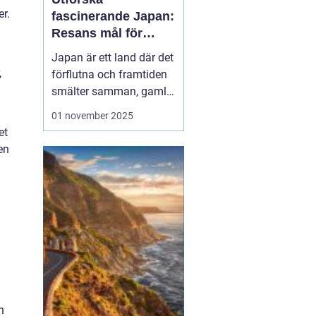
r.
fascinerande Japan:
Resans mål för
upptäckare
Japan är ett land där det
,
förflutna och framtiden
smälter samman, gamla
tempel existerar sida vid
01 november 2025
sida med futuristiska
et
städer. Oavsett om du
en
lockas av den rika
kulturen, natursköna
landskap eller den unika
maten, erbjud...
h