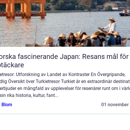
orska fascinerande Japan: Resans mål för
täckare
etresor: Utforskning av Landet av Kontraster En Övergripande,
lig Översikt över Turkietresor Turkiet är en extraordinär destina
rbjuder en mångfald av upplevelser för resenärer runt om i värl
in rika historia, kultur, fant...
a Blom
01 november