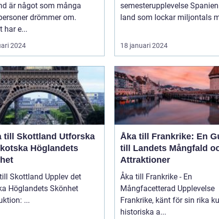
nd är något som många
semesterupplevelse Spanien är ett
tpersoner drömmer om.
land som lockar miljontals m
 har e...
uari 2024
18 januari 2024
ill Skottland Utforska
Åka till Frankrike: En G
Skotska Höglandets
till Landets Mångfald o
het
Attraktioner
 Skottland Upplev det
Åka till Frankrike - En
ka Höglandets Skönhet
Mångfacetterad Upplevelse
Introduktion: ...
Frankrike, känt för sin rika ku
historiska a...