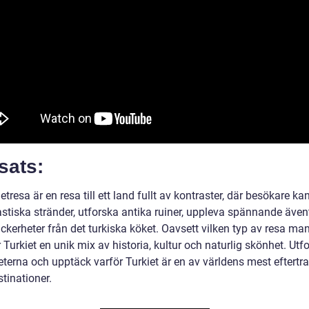
sats:
etresa är en resa till ett land fullt av kontraster, där besökare ka
astiska stränder, utforska antika ruiner, uppleva spännande även
ckerheter från det turkiska köket. Oavsett vilken typ av resa man 
 Turkiet en unik mix av historia, kultur och naturlig skönhet. Utf
eterna och upptäck varför Turkiet är en av världens mest eftertr
stinationer.