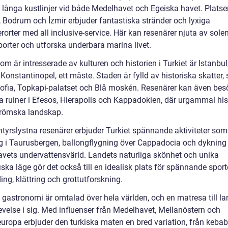
s långa kustlinjer vid både Medelhavet och Egeiska havet. Plats
, Bodrum och İzmir erbjuder fantastiska stränder och lyxiga
orter med all inclusive-service. Här kan resenärer njuta av solen,
porter och utforska underbara marina livet.
om är intresserade av kulturen och historien i Turkiet är Istanbul
 Konstantinopel, ett måste. Staden är fylld av historiska skatter
ofia, Topkapi-palatset och Blå moskén. Resenärer kan även bes
 ruiner i Efesos, Hierapolis och Kappadokien, där urgammal his
römska landskap.
ntyrslystna resenärer erbjuder Turkiet spännande aktiviteter som
g i Taurusbergen, ballongflygning över Cappadocia och dykning 
vets undervattensvärld. Landets naturliga skönhet och unika
ska läge gör det också till en idealisk plats för spännande spor
ing, klättring och grottutforskning.
 gastronomi är omtalad över hela världen, och en matresa till la
evelse i sig. Med influenser från Medelhavet, Mellanöstern och
europa erbjuder den turkiska maten en bred variation, från keba