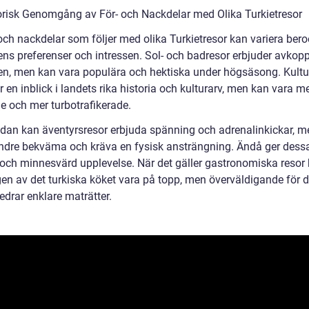
orisk Genomgång av För- och Nackdelar med Olika Turkietresor
 och nackdelar som följer med olika Turkietresor kan variera ber
ens preferenser och intressen. Sol- och badresor erbjuder avkopp
en, men kan vara populära och hektiska under högsäsong. Kultu
r en inblick i landets rika historia och kulturarv, men kan vara m
e och mer turbotrafikerade.
idan kan äventyrsresor erbjuda spänning och adrenalinkickar, 
ndre bekväma och kräva en fysisk ansträngning. Ändå ger dessa
 och minnesvärd upplevelse. När det gäller gastronomiska resor
gen av det turkiska köket vara på topp, men överväldigande för
edrar enklare maträtter.