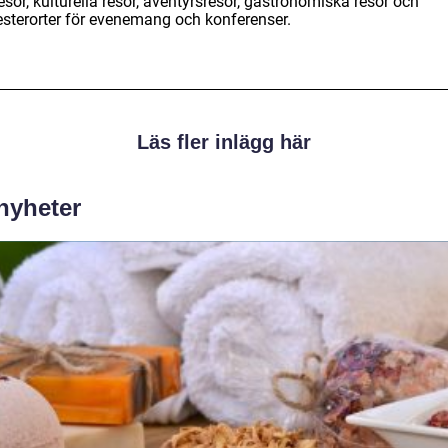
sor, kulturella resor, äventyrsresor, gastronomiska resor och
sterorter för evenemang och konferenser.
Läs fler inlägg här
 nyheter