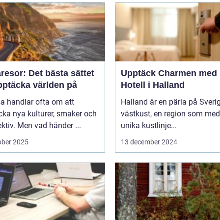
esor: Det bästa sättet
Upptäck Charmen med
pptäcka världen på
Hotell i Halland
sa handlar ofta om att
Halland är en pärla på Sveri
ka nya kulturer, smaker och
västkust, en region som med
ktiv. Men vad händer ...
unika kustlinje...
ober 2025
13 december 2024