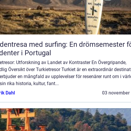
dentresa med surfing: En drömsemester f
denter i Portugal
etresor: Utforskning av Landet av Kontraster En Övergripande,
lig Översikt över Turkietresor Turkiet är en extraordinär destina
rbjuder en mångfald av upplevelser för resenärer runt om i värl
in rika historia, kultur, fant...
rik Dahl
03 november