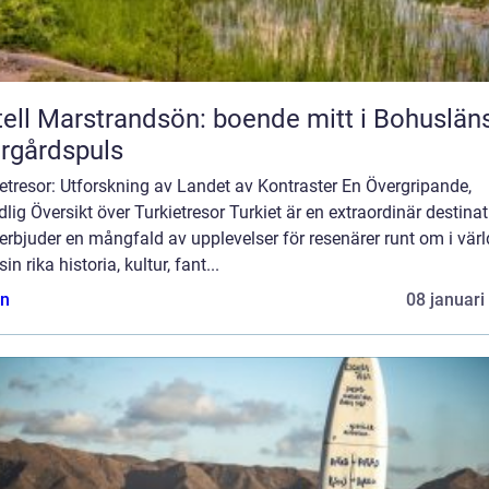
ell Marstrandsön: boende mitt i Bohuslän
rgårdspuls
etresor: Utforskning av Landet av Kontraster En Övergripande,
lig Översikt över Turkietresor Turkiet är en extraordinär destina
rbjuder en mångfald av upplevelser för resenärer runt om i värl
in rika historia, kultur, fant...
n
08 januari