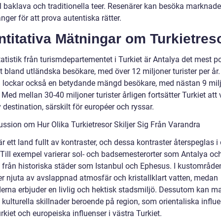
ll baklava och traditionella teer. Resenärer kan besöka marknade
nger för att prova autentiska rätter.
titativa Mätningar om Turkietres
tatistik från turismdepartementet i Turkiet är Antalya det mest p
 bland utländska besökare, med över 12 miljoner turister per år.
l lockar också en betydande mängd besökare, med nästan 9 mil
. Med mellan 30-40 miljoner turister årligen fortsätter Turkiet att
v destination, särskilt för européer och ryssar.
ussion om Hur Olika Turkietresor Skiljer Sig Från Varandra
är ett land fullt av kontraster, och dessa kontraster återspeglas i
 Till exempel varierar sol- och badsemesterorter som Antalya oc
från historiska städer som Istanbul och Ephesus. I kustområde
er njuta av avslappnad atmosfär och kristallklart vatten, medan
derna erbjuder en livlig och hektisk stadsmiljö. Dessutom kan m
kulturella skillnader beroende på region, som orientaliska influe
rkiet och europeiska influenser i västra Turkiet.