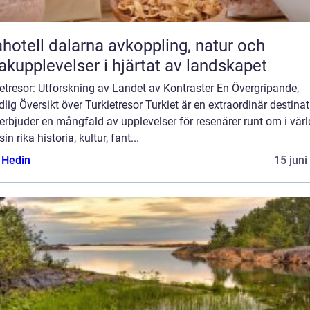
ll dalarna avkoppling, natur och
kupplevelser i hjärtat av landskapet
etresor: Utforskning av Landet av Kontraster En Övergripande,
lig Översikt över Turkietresor Turkiet är en extraordinär destina
rbjuder en mångfald av upplevelser för resenärer runt om i värl
in rika historia, kultur, fant...
s Hedin
15 juni