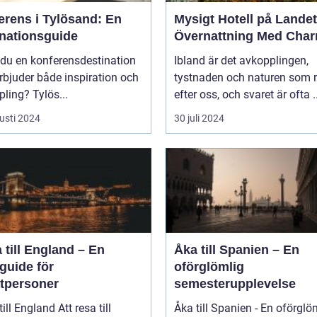
erens i Tylösand: En
Mysigt Hotell på Landet
inationsguide
Övernattning Med Cha
 du en konferensdestination
Ibland är det avkopplingen,
bjuder både inspiration och
tystnaden och naturen som 
ling? Tylös...
efter oss, och svaret är ofta ..
usti 2024
30 juli 2024
 till England – En
Åka till Spanien – En
guide för
oförglömlig
atpersoner
semesterupplevelse
England Att resa till
Åka till Spanien - En oförglö