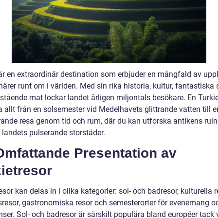
 är en extraordinär destination som erbjuder en mångfald av upp
närer runt om i världen. Med sin rika historia, kultur, fantastiska
stående mat lockar landet årligen miljontals besökare. En Turki
 allt från en solsemester vid Medelhavets glittrande vatten till e
rande resa genom tid och rum, där du kan utforska antikens ruin
 landets pulserande storstäder.
Omfattande Presentation av
ietresor
esor kan delas in i olika kategorier: sol- och badresor, kulturella r
sresor, gastronomiska resor och semesterorter för evenemang o
ser. Sol- och badresor är särskilt populära bland européer tack 