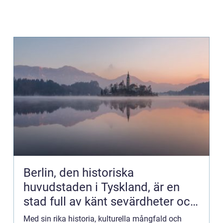
Berlin, den historiska
huvudstaden i Tyskland, är en
stad full av känt sevärdheter och
spännande platser att upptäcka
Med sin rika historia, kulturella mångfald och