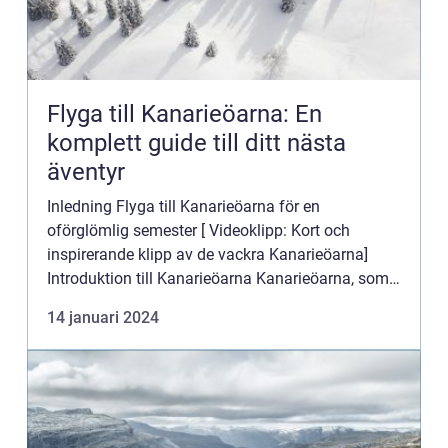
Flyga till Kanarieöarna: En
komplett guide till ditt nästa
äventyr
Inledning Flyga till Kanarieöarna för en
oförglömlig semester [ Videoklipp: Kort och
inspirerande klipp av de vackra Kanarieöarna]
Introduktion till Kanarieöarna Kanarieöarna, som
är belägna utanför Nordvästafrikas kust, är ett
14 januari 2024
paradis för semesterfi...