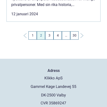
privatpersoner. Med sin rika historia,
mångkulturella städer och natursköna landskap
12 januari 2024
har Tysklan...
1
2
3
4
…
30
Adress