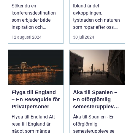
Charm
Söker du en
Ibland är det
konferensdestination
avkopplingen,
som erbjuder både
tystnaden och naturen
inspiration och
som ropar efter oss,
avkoppling? Tylös...
och svaret är ofta ...
12 augusti 2024
30 juli 2024
Flyga till England
Åka till Spanien –
– En Reseguide för
En oförglömlig
Privatpersoner
semesterupplevels
e
Flyga till England Att
Åka till Spanien - En
resa till England är
oförglömlig
något som många
semesterupplevelse