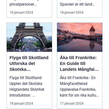
privatpersoner
Spanien är ett land
drömmer om. Landet
som lockar miljontals
18 januari 2024
18 januari 2024
har e...
männ...
Flyga till Skottland
Åka till Frankrike:
Utforska det
En Guide till
Skotska
Landets Mångfald
Höglandets
och Attraktioner
Flyga till Skottland
Åka till Frankrike - En
Skönhet
Upplev det Skotska
Mångfacetterad
Höglandets Skönhet
Upplevelse Frankrike,
Introduktion: ...
känt för sin rika kultur,
historiska a...
18 januari 2024
17 januari 2024