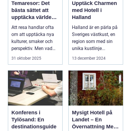
Temaresor: Det
Upptäck Charmen
bästa sättet att
med Hotell i
upptäcka världen
Halland
på
Att resa handlar ofta
Halland är en pärla på
om att upptäcka nya
Sveriges västkust, en
kulturer, smaker och
region som med sin
perspektiv. Men vad
unika kustlinje...
händer ...
31 oktober 2025
13 december 2024
Konferens i
Mysigt Hotell på
Tylösand: En
Landet – En
destinationsguide
Övernattning Med