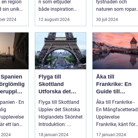
, en region
n som erbjuder
tystnaden och
 sin unika
både inspiration
naturen som ropar
..
och avkoppling?
efter oss, och svare
ber 2024
12 augusti 2024
30 juli 2024
Tylös...
är ofta ...
l Spanien
Flyga till
Åka till
förglömlig
Skottland
Frankrike: En
erupplev
Utforska det
Guide till
Skotska
Landets
Spanien - En
Flyga till Skottland
Åka till Frankrike -
Höglandets
Mångfald och
lig
Upplev det Skotska
En Mångfacetterad
Skönhet
Attraktioner
upplevelse
Höglandets Skönhet
Upplevelse
är ett land
Introduktion: ...
Frankrike, känt för
kar
sin rika kultur,
i 2024
18 januari 2024
17 januari 2024