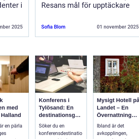
enter i
Resans mål för upptäckare
mber 2025
Sofia Blom
01 november 2025
k
Konferens i
Mysigt Hotell p
en med
Tylösand: En
Landet – En
i Halland
destinationsgui
Övernattning
de
Med Charm
är en pärla
Söker du en
Ibland är det
ges
konferensdestinatio
avkopplingen,