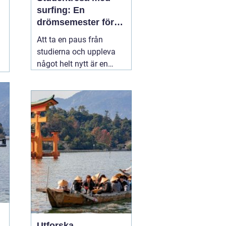
surfing: En
drömsemester för
studenter i Portugal
Att ta en paus från
studierna och uppleva
något helt nytt är en
dröm för många
studenter. För den som
älskar havet och söker
spänning finns det få
äventyr som slår en
03
november 2025
Utforska