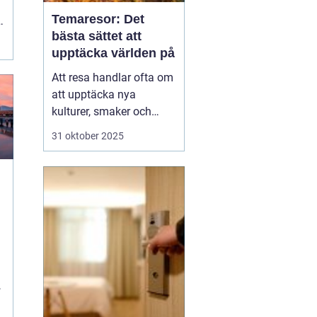
Temaresor: Det
bästa sättet att
t
upptäcka världen på
Att resa handlar ofta om
att upptäcka nya
kulturer, smaker och
perspektiv. Men vad
31 oktober 2025
händer när resan tar sitt
utgångspunkt i ett
särskilt intresse eller
tema? Temaresor
erbjuder ett unikt sätt att
utforska världen, ...