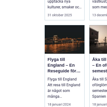
upptäcka nya
västkust
kulturer, smaker och
som med
perspektiv. Men vad
kustlinje.
31 oktober 2025
13 decem
händer ...
Flyga till
Åka til
England – En
– En o
Reseguide för
semest
Privatpersoner
else
Flyga till England
Åka till 
Att resa till England
oförglöm
är något som
semester
många
Spanien 
privatpersoner
som loc
18 januari 2024
18 januar