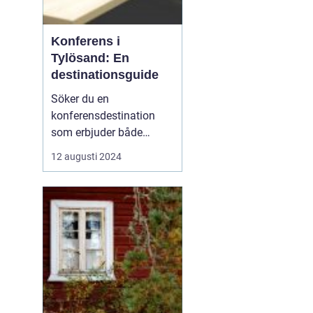
Konferens i
Tylösand: En
destinationsguide
Söker du en
konferensdestination
som erbjuder både
inspiration och
12 augusti 2024
avkoppling? Tylösand,
belägen vid västkusten
och känt för sin
storslagna natur och
förstklassiga faciliteter,
är platsen som kan för...