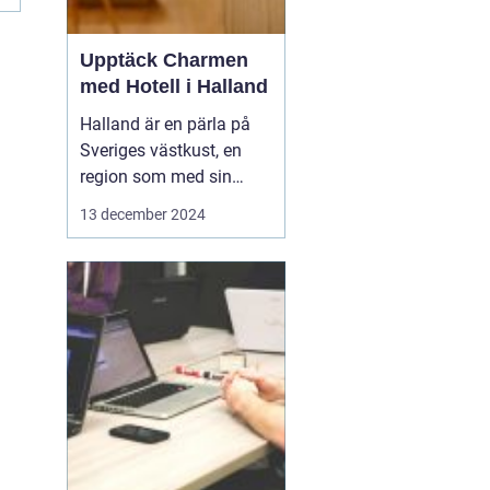
Upptäck Charmen
med Hotell i Halland
Halland är en pärla på
Sveriges västkust, en
region som med sin
unika kustlinje,
13 december 2024
vidsträckta stränder och
idylliska landskap lockar
såväl naturälskare som
kulturintresserade
besökare. I denna del
av...