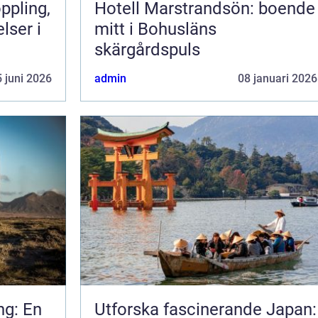
Hotell Marstrandsön: boende
lser i
mitt i Bohusläns
skärgårdspuls
 juni 2026
admin
08 januari 2026
ng: En
Utforska fascinerande Japan: