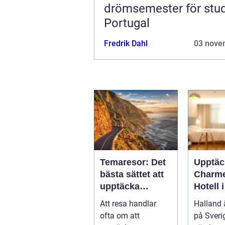
drömsemester för stud
Portugal
Fredrik Dahl
03 nove
Temaresor: Det
Upptäc
bästa sättet att
Charm
upptäcka
Hotell 
världen på
Att resa handlar
Halland 
ofta om att
på Sveri