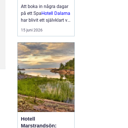
smakupplevelser i
Att boka in några dagar
hjärtat av
på ett Spa
Hotell Dalarna
landskapet
har blivit ett självklart val
för många som söker
15 juni 2026
lugn, vacker natur och
bra mat. Kombinationen
av dalaskog, sjöutsikt,
spa, väl genomtänkta
menyer och personligt
vär...
Hotell
Marstrandsön: