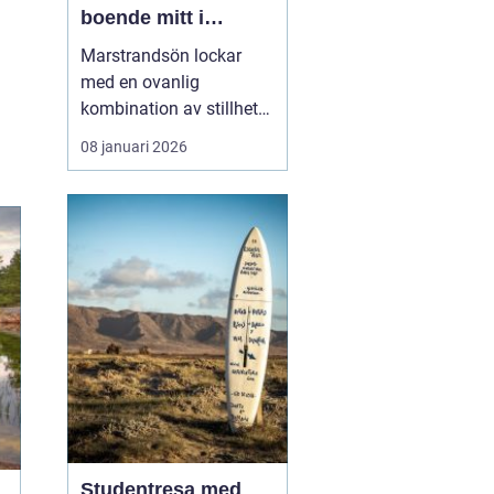
boende mitt i
Bohusläns
Marstrandsön lockar
skärgårdspuls
med en ovanlig
kombination av stillhet
och liv. Här möts salta
08 januari 2026
bad, segelbåtar,
historiska miljöer och
moderna restauranger
inom några få minuters
promenad. För många är
valet ...
Studentresa med