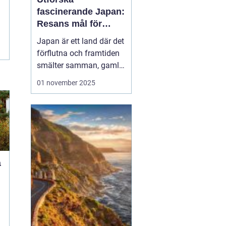
fascinerande Japan:
Resans mål för
upptäckare
Japan är ett land där det
förflutna och framtiden
smälter samman, gamla
tempel existerar sida vid
01 november 2025
sida med futuristiska
städer. Oavsett om du
lockas av den rika
kulturen, natursköna
landskap eller den unika
maten, erbjud...
å