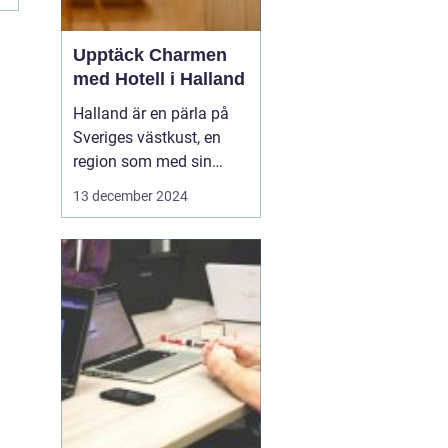
Upptäck Charmen
med Hotell i Halland
Halland är en pärla på
Sveriges västkust, en
region som med sin
unika kustlinje,
13 december 2024
vidsträckta stränder och
idylliska landskap lockar
såväl naturälskare som
kulturintresserade
besökare. I denna del
av...