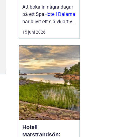
smakupplevelser i
Att boka in några dagar
hjärtat av
på ett Spa
Hotell Dalarna
landskapet
har blivit ett självklart val
för många som söker
15 juni 2026
lugn, vacker natur och
bra mat. Kombinationen
av dalaskog, sjöutsikt,
spa, väl genomtänkta
menyer och personligt
vär...
Hotell
Marstrandsön: