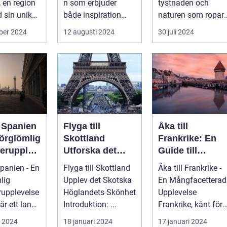
, en region
n som erbjuder
tystnaden och
 sin unika
både inspiration
naturen som ropar
..
och avkoppling?
efter oss, och svare
ber 2024
12 augusti 2024
30 juli 2024
Tylös...
är ofta ...
l Spanien
Flyga till
Åka till
förglömlig
Skottland
Frankrike: En
erupplev
Utforska det
Guide till
Skotska
Landets
Spanien - En
Flyga till Skottland
Åka till Frankrike -
Höglandets
Mångfald och
lig
Upplev det Skotska
En Mångfacetterad
Skönhet
Attraktioner
upplevelse
Höglandets Skönhet
Upplevelse
är ett land
Introduktion: ...
Frankrike, känt för
kar
sin rika kultur,
i 2024
18 januari 2024
17 januari 2024