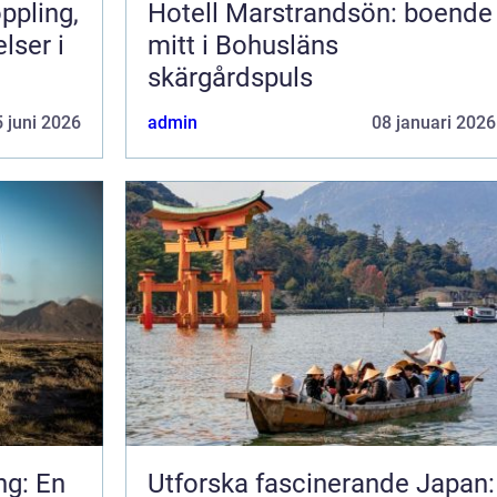
Hotell Marstrandsön: boende
lser i
mitt i Bohusläns
skärgårdspuls
 juni 2026
admin
08 januari 2026
ng: En
Utforska fascinerande Japan: