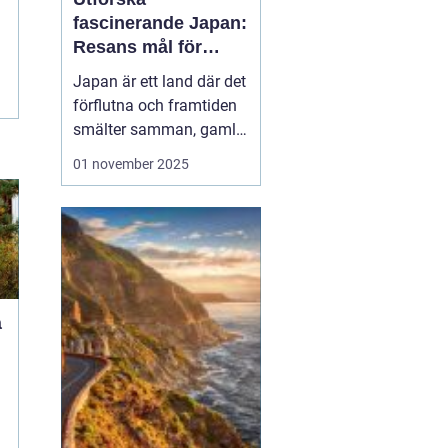
fascinerande Japan:
Resans mål för
upptäckare
Japan är ett land där det
förflutna och framtiden
smälter samman, gamla
tempel existerar sida vid
01 november 2025
sida med futuristiska
städer. Oavsett om du
lockas av den rika
kulturen, natursköna
landskap eller den unika
maten, erbjud...
å