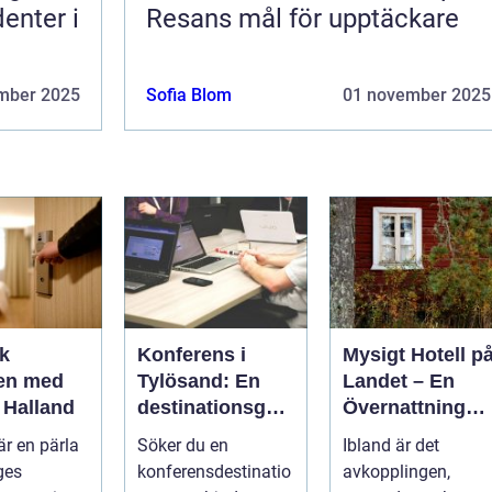
enter i
Resans mål för upptäckare
mber 2025
Sofia Blom
01 november 2025
k
Konferens i
Mysigt Hotell p
en med
Tylösand: En
Landet – En
i Halland
destinationsgui
Övernattning
de
Med Charm
är en pärla
Söker du en
Ibland är det
ges
konferensdestinatio
avkopplingen,