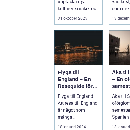
upptäcka nya
västkust
kulturer, smaker och
som med
perspektiv. Men vad
kustlinje.
31 oktober 2025
13 decem
händer ...
Flyga till
Åka til
England – En
– En o
Reseguide för
semest
Privatpersoner
else
Flyga till England
Åka till 
Att resa till England
oförglöm
är något som
semester
många
Spanien 
privatpersoner
som loc
18 januari 2024
18 januar