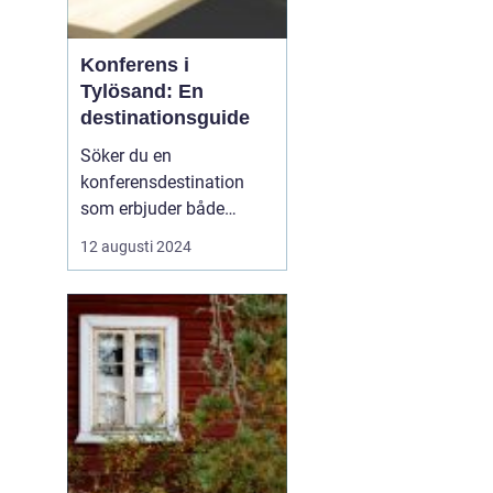
Konferens i
Tylösand: En
destinationsguide
Söker du en
konferensdestination
som erbjuder både
inspiration och
12 augusti 2024
avkoppling? Tylösand,
belägen vid västkusten
och känt för sin
storslagna natur och
förstklassiga faciliteter,
är platsen som kan för...