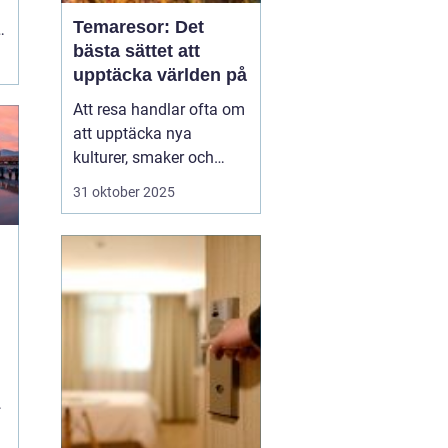
Temaresor: Det
bästa sättet att
t
upptäcka världen på
Att resa handlar ofta om
att upptäcka nya
kulturer, smaker och
perspektiv. Men vad
31 oktober 2025
händer när resan tar sitt
utgångspunkt i ett
särskilt intresse eller
tema? Temaresor
erbjuder ett unikt sätt att
utforska världen, ...