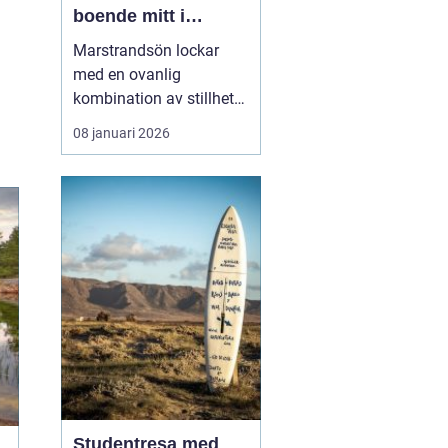
boende mitt i
Bohusläns
Marstrandsön lockar
skärgårdspuls
med en ovanlig
kombination av stillhet
och liv. Här möts salta
08 januari 2026
bad, segelbåtar,
historiska miljöer och
moderna restauranger
inom några få minuters
promenad. För många är
valet ...
Studentresa med