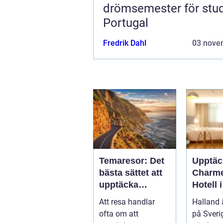
drömsemester för stud
Portugal
Fredrik Dahl
03 nove
Temaresor: Det
Upptäc
bästa sättet att
Charm
upptäcka
Hotell 
världen på
Att resa handlar
Halland 
ofta om att
på Sveri