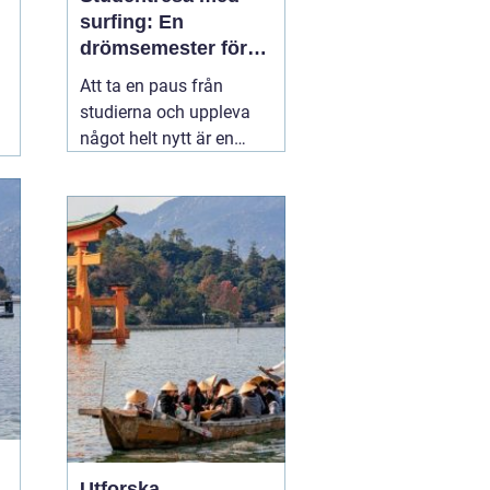
surfing: En
drömsemester för
studenter i Portugal
Att ta en paus från
studierna och uppleva
något helt nytt är en
dröm för många
studenter. För den som
älskar havet och söker
spänning finns det få
äventyr som slår en
03
november 2025
Utforska