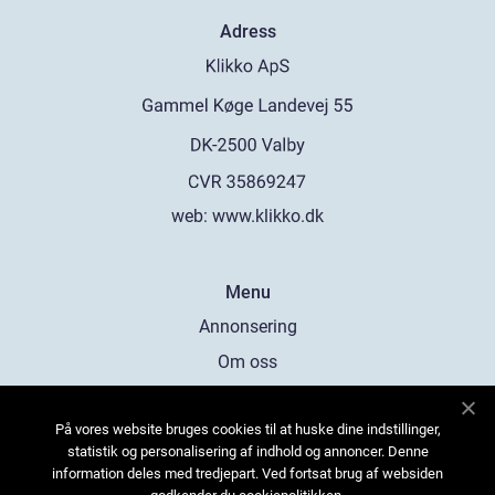
Adress
web:
www.klikko.dk
Menu
Annonsering
Om oss
Cookies
På vores website bruges cookies til at huske dine indstillinger,
Kontakta oss
statistik og personalisering af indhold og annoncer. Denne
Sitemap
information deles med tredjepart. Ved fortsat brug af websiden