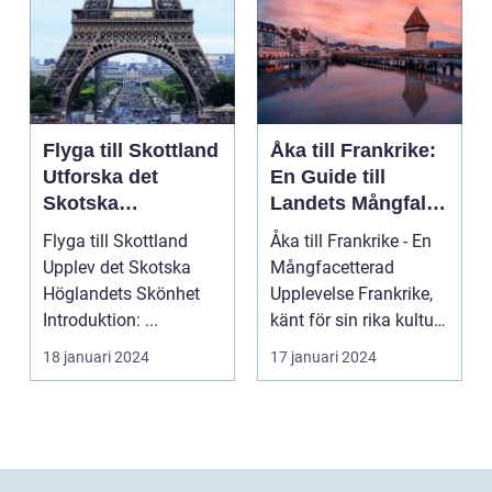
Flyga till Skottland
Åka till Frankrike:
Utforska det
En Guide till
Skotska
Landets Mångfald
Höglandets
och Attraktioner
Flyga till Skottland
Åka till Frankrike - En
Skönhet
Upplev det Skotska
Mångfacetterad
Höglandets Skönhet
Upplevelse Frankrike,
Introduktion: ...
känt för sin rika kultur,
historiska a...
18 januari 2024
17 januari 2024