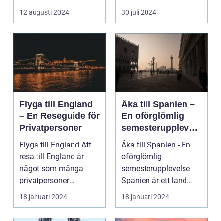
avkoppling? Tylös...
och svaret är ofta ...
12 augusti 2024
30 juli 2024
Flyga till England
Åka till Spanien –
– En Reseguide för
En oförglömlig
Privatpersoner
semesterupplevels
e
Flyga till England Att
Åka till Spanien - En
resa till England är
oförglömlig
något som många
semesterupplevelse
privatpersoner
Spanien är ett land
drömmer om. Landet
som lockar miljontals
18 januari 2024
18 januari 2024
har e...
männ...