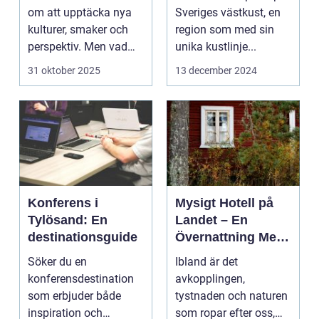
om att upptäcka nya
Sveriges västkust, en
kulturer, smaker och
region som med sin
perspektiv. Men vad
unika kustlinje...
händer ...
31 oktober 2025
13 december 2024
Konferens i
Mysigt Hotell på
Tylösand: En
Landet – En
destinationsguide
Övernattning Med
Charm
Söker du en
Ibland är det
konferensdestination
avkopplingen,
som erbjuder både
tystnaden och naturen
inspiration och
som ropar efter oss,