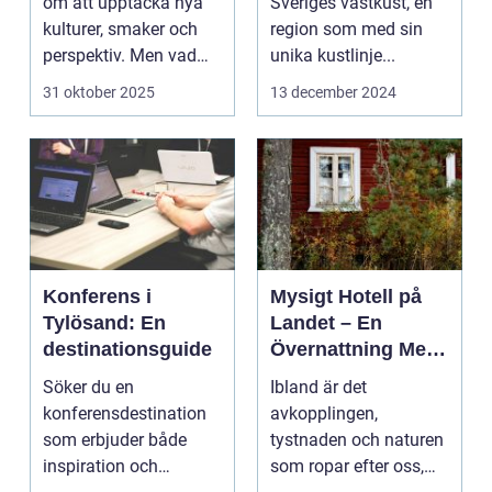
om att upptäcka nya
Sveriges västkust, en
kulturer, smaker och
region som med sin
perspektiv. Men vad
unika kustlinje...
händer ...
31 oktober 2025
13 december 2024
Konferens i
Mysigt Hotell på
Tylösand: En
Landet – En
destinationsguide
Övernattning Med
Charm
Söker du en
Ibland är det
konferensdestination
avkopplingen,
som erbjuder både
tystnaden och naturen
inspiration och
som ropar efter oss,