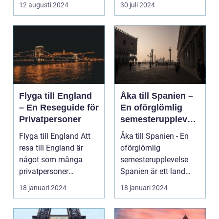
avkoppling? Tylös...
och svaret är ofta ...
12 augusti 2024
30 juli 2024
Flyga till England
Åka till Spanien –
– En Reseguide för
En oförglömlig
Privatpersoner
semesterupplevels
e
Flyga till England Att
Åka till Spanien - En
resa till England är
oförglömlig
något som många
semesterupplevelse
privatpersoner
Spanien är ett land
drömmer om. Landet
som lockar miljontals
18 januari 2024
18 januari 2024
har e...
männ...