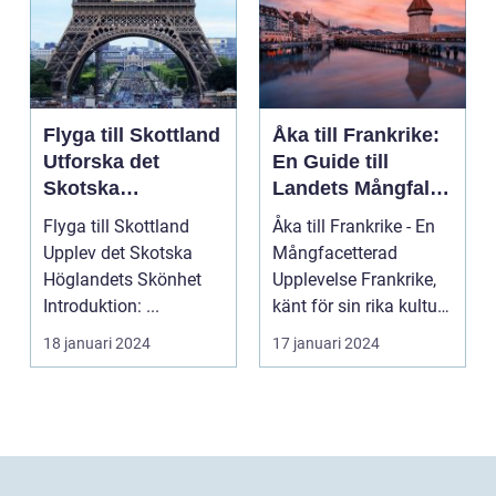
Flyga till Skottland
Åka till Frankrike:
Utforska det
En Guide till
Skotska
Landets Mångfald
Höglandets
och Attraktioner
Flyga till Skottland
Åka till Frankrike - En
Skönhet
Upplev det Skotska
Mångfacetterad
Höglandets Skönhet
Upplevelse Frankrike,
Introduktion: ...
känt för sin rika kultur,
historiska a...
18 januari 2024
17 januari 2024