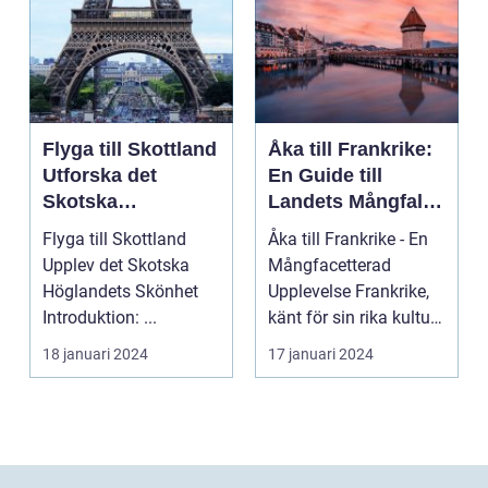
Flyga till Skottland
Åka till Frankrike:
Utforska det
En Guide till
Skotska
Landets Mångfald
Höglandets
och Attraktioner
Flyga till Skottland
Åka till Frankrike - En
Skönhet
Upplev det Skotska
Mångfacetterad
Höglandets Skönhet
Upplevelse Frankrike,
Introduktion: ...
känt för sin rika kultur,
historiska a...
18 januari 2024
17 januari 2024