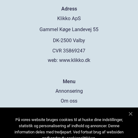
Adress
web:
www.klikko.dk
Menu
Annonsering
Om oss
Cookies
På vores website bruges cookies til at huske dine indstillinger,
Kontakta oss
statistik og personalisering af indhold og annoncer. Denne
Sitemap
information deles med tredjepart. Ved fortsat brug af websiden