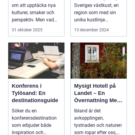
om att upptäcka nya
Sveriges västkust, en
kulturer, smaker och
region som med sin
perspektiv. Men vad
unika kustlinje...
händer ...
31 oktober 2025
13 december 2024
Konferens i
Mysigt Hotell på
Tylösand: En
Landet – En
destinationsguide
Övernattning Med
Charm
Söker du en
Ibland är det
konferensdestination
avkopplingen,
som erbjuder både
tystnaden och naturen
inspiration och
som ropar efter oss,