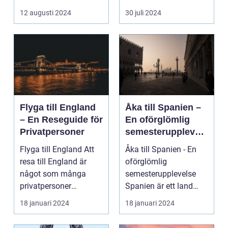
avkoppling? Tylös...
och svaret är ofta ...
12 augusti 2024
30 juli 2024
Flyga till England
Åka till Spanien –
– En Reseguide för
En oförglömlig
Privatpersoner
semesterupplevels
e
Flyga till England Att
Åka till Spanien - En
resa till England är
oförglömlig
något som många
semesterupplevelse
privatpersoner
Spanien är ett land
drömmer om. Landet
som lockar miljontals
18 januari 2024
18 januari 2024
har e...
männ...