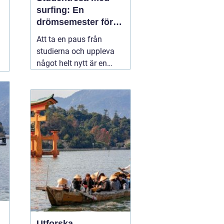
surfing: En
drömsemester för
studenter i Portugal
Att ta en paus från
studierna och uppleva
något helt nytt är en
dröm för många
studenter. För den som
älskar havet och söker
spänning finns det få
äventyr som slår en
03
november 2025
Utforska