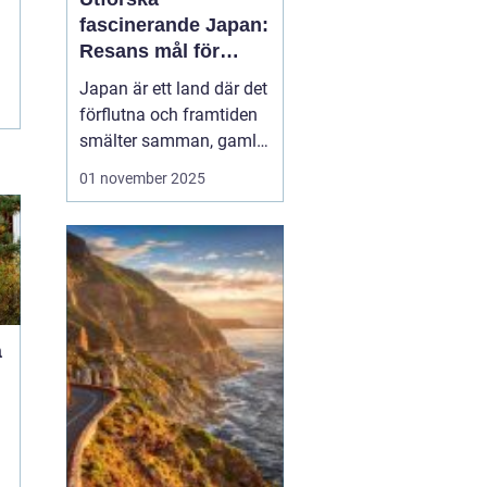
fascinerande Japan:
Resans mål för
upptäckare
Japan är ett land där det
förflutna och framtiden
smälter samman, gamla
tempel existerar sida vid
01 november 2025
sida med futuristiska
städer. Oavsett om du
lockas av den rika
kulturen, natursköna
landskap eller den unika
maten, erbjud...
å