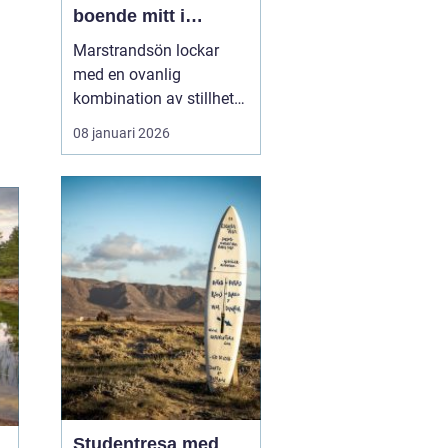
boende mitt i
Bohusläns
Marstrandsön lockar
skärgårdspuls
med en ovanlig
kombination av stillhet
och liv. Här möts salta
08 januari 2026
bad, segelbåtar,
historiska miljöer och
moderna restauranger
inom några få minuters
promenad. För många är
valet ...
Studentresa med