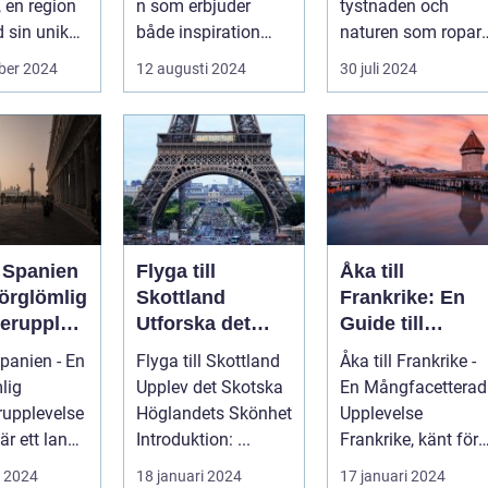
, en region
n som erbjuder
tystnaden och
 sin unika
både inspiration
naturen som ropar
..
och avkoppling?
efter oss, och svare
ber 2024
12 augusti 2024
30 juli 2024
Tylös...
är ofta ...
l Spanien
Flyga till
Åka till
förglömlig
Skottland
Frankrike: En
erupplev
Utforska det
Guide till
Skotska
Landets
Spanien - En
Flyga till Skottland
Åka till Frankrike -
Höglandets
Mångfald och
lig
Upplev det Skotska
En Mångfacetterad
Skönhet
Attraktioner
upplevelse
Höglandets Skönhet
Upplevelse
är ett land
Introduktion: ...
Frankrike, känt för
kar
sin rika kultur,
i 2024
18 januari 2024
17 januari 2024