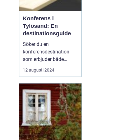
Konferens i
Tylösand: En
destinationsguide
Söker du en
konferensdestination
som erbjuder både
inspiration och
12 augusti 2024
avkoppling? Tylösand,
belägen vid västkusten
och känt för sin
storslagna natur och
förstklassiga faciliteter,
är platsen som kan för...