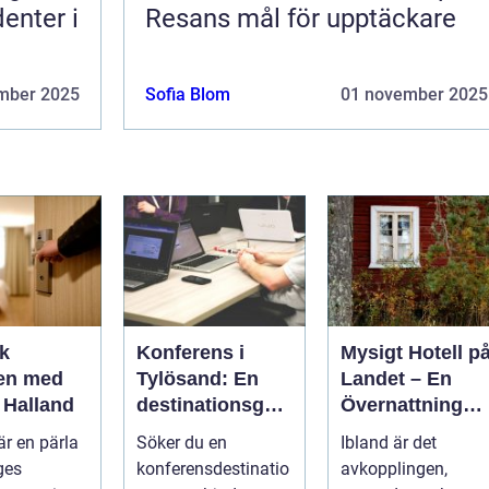
enter i
Resans mål för upptäckare
mber 2025
Sofia Blom
01 november 2025
k
Konferens i
Mysigt Hotell p
en med
Tylösand: En
Landet – En
i Halland
destinationsgui
Övernattning
de
Med Charm
är en pärla
Söker du en
Ibland är det
ges
konferensdestinatio
avkopplingen,