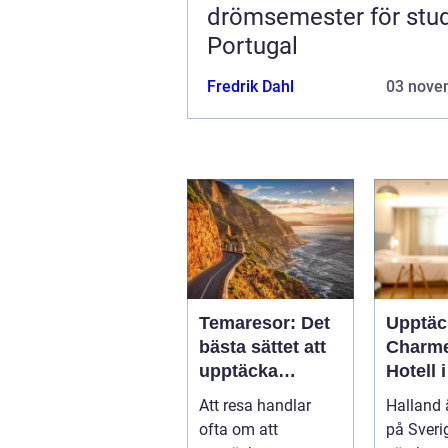
drömsemester för stud
Portugal
Fredrik Dahl
03 nove
Temaresor: Det
Upptäc
bästa sättet att
Charm
upptäcka
Hotell 
världen på
Att resa handlar
Halland 
ofta om att
på Sveri