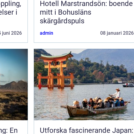
Hotell Marstrandsön: boende
lser i
mitt i Bohusläns
skärgårdspuls
 juni 2026
admin
08 januari 2026
ng: En
Utforska fascinerande Japan: