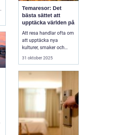
Temaresor: Det
bästa sättet att
t
upptäcka världen på
Att resa handlar ofta om
att upptäcka nya
kulturer, smaker och
perspektiv. Men vad
31 oktober 2025
händer när resan tar sitt
utgångspunkt i ett
särskilt intresse eller
tema? Temaresor
erbjuder ett unikt sätt att
utforska världen, ...