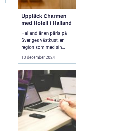
Upptäck Charmen
med Hotell i Halland
Halland är en pärla på
Sveriges västkust, en
region som med sin
unika kustlinje,
13 december 2024
vidsträckta stränder och
idylliska landskap lockar
såväl naturälskare som
kulturintresserade
besökare. I denna del
av...