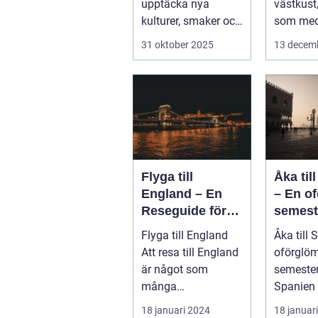
upptäcka nya
västkust
kulturer, smaker och
som med
perspektiv. Men vad
kustlinje.
31 oktober 2025
13 decem
händer ...
Flyga till
Åka til
England – En
– En o
Reseguide för
semest
Privatpersoner
else
Flyga till England
Åka till 
Att resa till England
oförglöm
är något som
semester
många
Spanien 
privatpersoner
som loc
18 januari 2024
18 januar