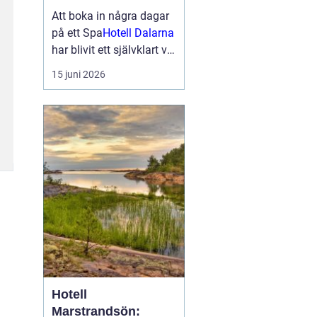
smakupplevelser i
Att boka in några dagar
hjärtat av
på ett Spa
Hotell Dalarna
landskapet
har blivit ett självklart val
för många som söker
15 juni 2026
lugn, vacker natur och
bra mat. Kombinationen
av dalaskog, sjöutsikt,
spa, väl genomtänkta
menyer och personligt
vär...
Hotell
Marstrandsön: