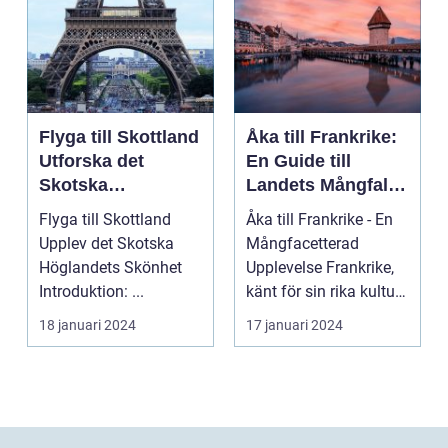
Flyga till Skottland
Åka till Frankrike:
Utforska det
En Guide till
Skotska
Landets Mångfald
Höglandets
och Attraktioner
Flyga till Skottland
Åka till Frankrike - En
Skönhet
Upplev det Skotska
Mångfacetterad
Höglandets Skönhet
Upplevelse Frankrike,
Introduktion: ...
känt för sin rika kultur,
historiska a...
18 januari 2024
17 januari 2024