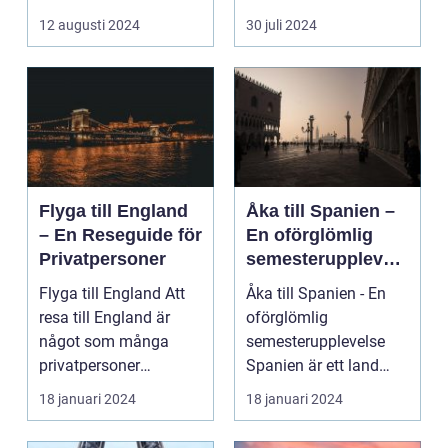
avkoppling? Tylös...
och svaret är ofta ...
12 augusti 2024
30 juli 2024
Flyga till England
Åka till Spanien –
– En Reseguide för
En oförglömlig
Privatpersoner
semesterupplevels
e
Flyga till England Att
Åka till Spanien - En
resa till England är
oförglömlig
något som många
semesterupplevelse
privatpersoner
Spanien är ett land
drömmer om. Landet
som lockar miljontals
18 januari 2024
18 januari 2024
har e...
männ...