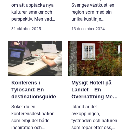
om att upptäcka nya
Sveriges västkust, en
kulturer, smaker och
region som med sin
perspektiv. Men vad
unika kustlinje...
händer ...
31 oktober 2025
13 december 2024
Konferens i
Mysigt Hotell på
Tylösand: En
Landet – En
destinationsguide
Övernattning Med
Charm
Söker du en
Ibland är det
konferensdestination
avkopplingen,
som erbjuder både
tystnaden och naturen
inspiration och
som ropar efter oss,