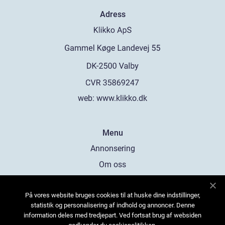
Adress
web:
www.klikko.dk
Menu
Annonsering
Om oss
Cookies
På vores website bruges cookies til at huske dine indstillinger,
Kontakta oss
statistik og personalisering af indhold og annoncer. Denne
Sitemap
information deles med tredjepart. Ved fortsat brug af websiden