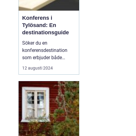
Konferens i
Tylösand: En
destinationsguide
Söker du en
konferensdestination
som erbjuder både
inspiration och
12 augusti 2024
avkoppling? Tylösand,
belägen vid västkusten
och känt för sin
storslagna natur och
förstklassiga faciliteter,
är platsen som kan för...