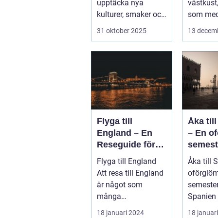
upptäcka nya
västkust
kulturer, smaker och
som med
perspektiv. Men vad
kustlinje.
31 oktober 2025
13 decem
händer ...
Flyga till
Åka til
England – En
– En o
Reseguide för
semest
Privatpersoner
else
Flyga till England
Åka till 
Att resa till England
oförglöm
är något som
semester
många
Spanien 
privatpersoner
som loc
18 januari 2024
18 januar