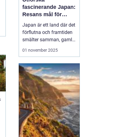
fascinerande Japan:
Resans mål för
upptäckare
Japan är ett land där det
förflutna och framtiden
smälter samman, gamla
tempel existerar sida vid
01 november 2025
sida med futuristiska
städer. Oavsett om du
lockas av den rika
kulturen, natursköna
landskap eller den unika
maten, erbjud...
å