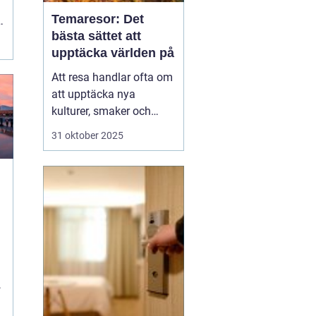
Temaresor: Det
bästa sättet att
t
upptäcka världen på
Att resa handlar ofta om
att upptäcka nya
kulturer, smaker och
perspektiv. Men vad
31 oktober 2025
händer när resan tar sitt
utgångspunkt i ett
särskilt intresse eller
tema? Temaresor
erbjuder ett unikt sätt att
utforska världen, ...