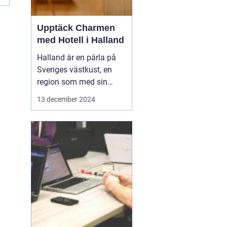
Upptäck Charmen
med Hotell i Halland
Halland är en pärla på
Sveriges västkust, en
region som med sin
unika kustlinje,
13 december 2024
vidsträckta stränder och
idylliska landskap lockar
såväl naturälskare som
kulturintresserade
besökare. I denna del
av...