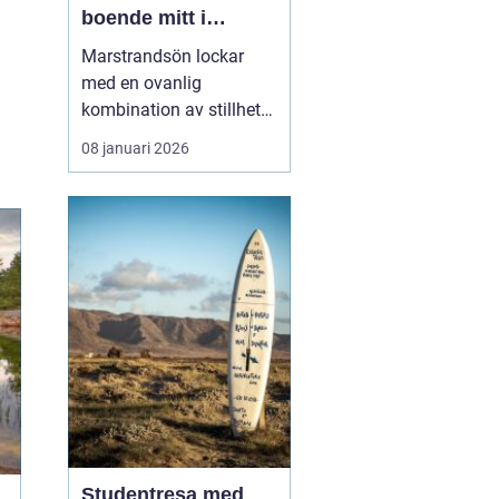
boende mitt i
Bohusläns
Marstrandsön lockar
skärgårdspuls
med en ovanlig
kombination av stillhet
och liv. Här möts salta
08 januari 2026
bad, segelbåtar,
historiska miljöer och
moderna restauranger
inom några få minuters
promenad. För många är
valet ...
Studentresa med