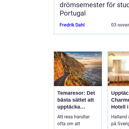
drömsemester för stud
Portugal
Fredrik Dahl
03 nove
Temaresor: Det
Upptäc
bästa sättet att
Charm
upptäcka
Hotell 
världen på
Att resa handlar
Halland 
ofta om att
på Sveri