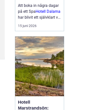
smakupplevelser i
Att boka in några dagar
hjärtat av
på ett Spa
Hotell Dalarna
landskapet
har blivit ett självklart val
för många som söker
15 juni 2026
lugn, vacker natur och
bra mat. Kombinationen
av dalaskog, sjöutsikt,
spa, väl genomtänkta
menyer och personligt
vär...
Hotell
Marstrandsön: