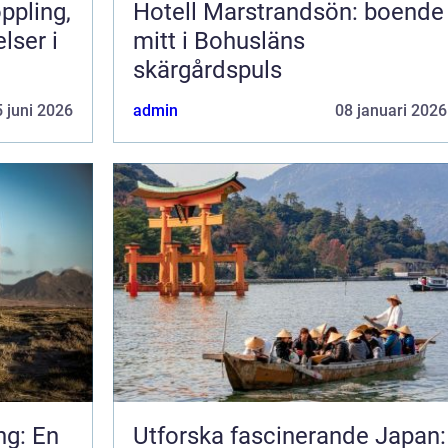
Hotell Marstrandsön: boende
lser i
mitt i Bohusläns
skärgårdspuls
 juni 2026
admin
08 januari 2026
ng: En
Utforska fascinerande Japan: