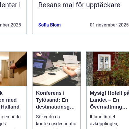
enter i
Resans mål för upptäckare
mber 2025
Sofia Blom
01 november 2025
k
Konferens i
Mysigt Hotell p
en med
Tylösand: En
Landet – En
i Halland
destinationsgui
Övernattning
de
Med Charm
är en pärla
Söker du en
Ibland är det
ges
konferensdestinatio
avkopplingen,