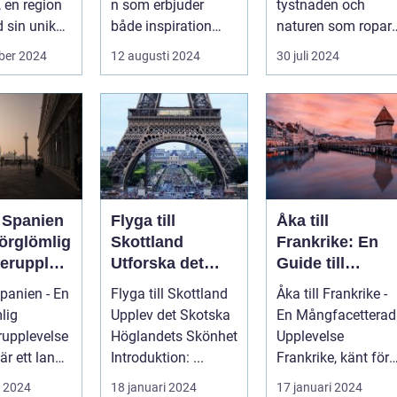
, en region
n som erbjuder
tystnaden och
 sin unika
både inspiration
naturen som ropar
..
och avkoppling?
efter oss, och svare
ber 2024
12 augusti 2024
30 juli 2024
Tylös...
är ofta ...
l Spanien
Flyga till
Åka till
förglömlig
Skottland
Frankrike: En
erupplev
Utforska det
Guide till
Skotska
Landets
Spanien - En
Flyga till Skottland
Åka till Frankrike -
Höglandets
Mångfald och
lig
Upplev det Skotska
En Mångfacetterad
Skönhet
Attraktioner
upplevelse
Höglandets Skönhet
Upplevelse
är ett land
Introduktion: ...
Frankrike, känt för
kar
sin rika kultur,
i 2024
18 januari 2024
17 januari 2024