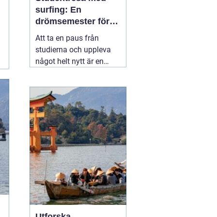
surfing: En
drömsemester för
studenter i Portugal
Att ta en paus från
studierna och uppleva
något helt nytt är en
dröm för många
studenter. För den som
älskar havet och söker
spänning finns det få
äventyr som slår en
03
november 2025
Utforska