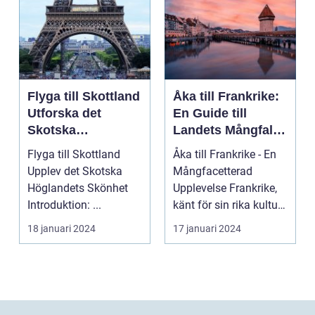
Flyga till Skottland
Åka till Frankrike:
Utforska det
En Guide till
Skotska
Landets Mångfald
Höglandets
och Attraktioner
Flyga till Skottland
Åka till Frankrike - En
Skönhet
Upplev det Skotska
Mångfacetterad
Höglandets Skönhet
Upplevelse Frankrike,
Introduktion: ...
känt för sin rika kultur,
historiska a...
18 januari 2024
17 januari 2024