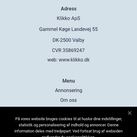
Adress
web:
www.klikko.dk
Menu
Annonsering
Om oss
Cookies
På vores website bruges cookies til at huske dine indstillinger,
Kontakta oss
statistik og personalisering af indhold og annoncer. Denne
Sitemap
information deles med tredjepart. Ved fortsat brug af websiden