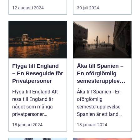
avkoppling? Tylös...
och svaret är ofta ...
12 augusti 2024
30 juli 2024
Flyga till England
Åka till Spanien –
– En Reseguide för
En oförglömlig
Privatpersoner
semesterupplevels
e
Flyga till England Att
Åka till Spanien - En
resa till England är
oförglömlig
något som många
semesterupplevelse
privatpersoner
Spanien är ett land
drömmer om. Landet
som lockar miljontals
18 januari 2024
18 januari 2024
har e...
männ...