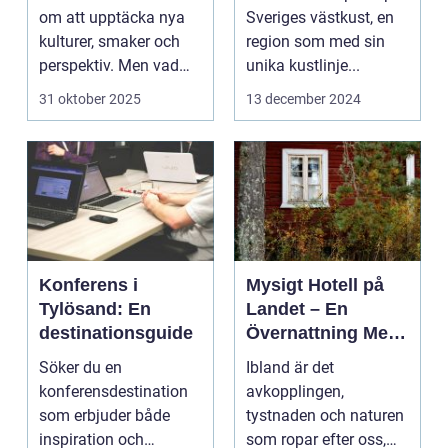
om att upptäcka nya
Sveriges västkust, en
kulturer, smaker och
region som med sin
perspektiv. Men vad
unika kustlinje...
händer ...
31 oktober 2025
13 december 2024
Konferens i
Mysigt Hotell på
Tylösand: En
Landet – En
destinationsguide
Övernattning Med
Charm
Söker du en
Ibland är det
konferensdestination
avkopplingen,
som erbjuder både
tystnaden och naturen
inspiration och
som ropar efter oss,