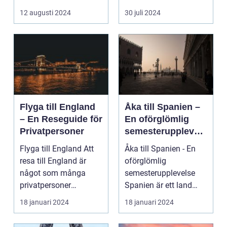
avkoppling? Tylös...
och svaret är ofta ...
12 augusti 2024
30 juli 2024
Flyga till England
Åka till Spanien –
– En Reseguide för
En oförglömlig
Privatpersoner
semesterupplevels
e
Flyga till England Att
Åka till Spanien - En
resa till England är
oförglömlig
något som många
semesterupplevelse
privatpersoner
Spanien är ett land
drömmer om. Landet
som lockar miljontals
18 januari 2024
18 januari 2024
har e...
männ...