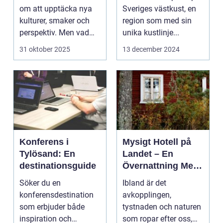
om att upptäcka nya
Sveriges västkust, en
kulturer, smaker och
region som med sin
perspektiv. Men vad
unika kustlinje...
händer ...
31 oktober 2025
13 december 2024
Konferens i
Mysigt Hotell på
Tylösand: En
Landet – En
destinationsguide
Övernattning Med
Charm
Söker du en
Ibland är det
konferensdestination
avkopplingen,
som erbjuder både
tystnaden och naturen
inspiration och
som ropar efter oss,