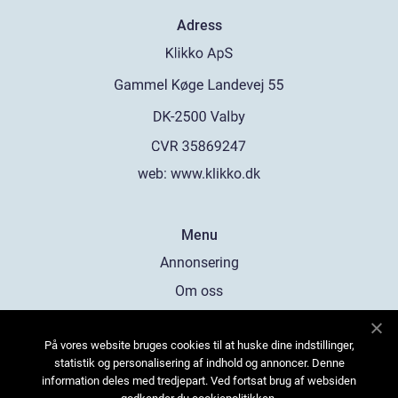
Adress
web:
www.klikko.dk
Menu
Annonsering
Om oss
Cookies
På vores website bruges cookies til at huske dine indstillinger,
Kontakta oss
statistik og personalisering af indhold og annoncer. Denne
Sitemap
information deles med tredjepart. Ved fortsat brug af websiden