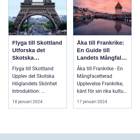
Flyga till Skottland
Åka till Frankrike:
Utforska det
En Guide till
Skotska
Landets Mångfald
Höglandets
och Attraktioner
Flyga till Skottland
Åka till Frankrike - En
Skönhet
Upplev det Skotska
Mångfacetterad
Höglandets Skönhet
Upplevelse Frankrike,
Introduktion: ...
känt för sin rika kultur,
historiska a...
18 januari 2024
17 januari 2024