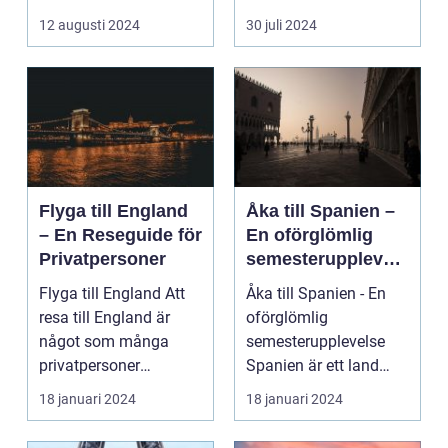
avkoppling? Tylös...
och svaret är ofta ...
12 augusti 2024
30 juli 2024
Flyga till England
Åka till Spanien –
– En Reseguide för
En oförglömlig
Privatpersoner
semesterupplevels
e
Flyga till England Att
Åka till Spanien - En
resa till England är
oförglömlig
något som många
semesterupplevelse
privatpersoner
Spanien är ett land
drömmer om. Landet
som lockar miljontals
18 januari 2024
18 januari 2024
har e...
männ...