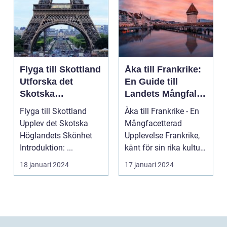
Flyga till Skottland
Åka till Frankrike:
Utforska det
En Guide till
Skotska
Landets Mångfald
Höglandets
och Attraktioner
Flyga till Skottland
Åka till Frankrike - En
Skönhet
Upplev det Skotska
Mångfacetterad
Höglandets Skönhet
Upplevelse Frankrike,
Introduktion: ...
känt för sin rika kultur,
historiska a...
18 januari 2024
17 januari 2024