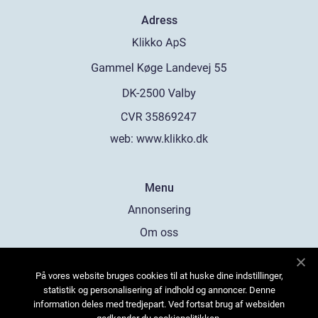
Adress
web:
www.klikko.dk
Menu
Annonsering
Om oss
Cookies
På vores website bruges cookies til at huske dine indstillinger,
Kontakta oss
statistik og personalisering af indhold og annoncer. Denne
Sitemap
information deles med tredjepart. Ved fortsat brug af websiden