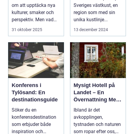
om att upptäcka nya
Sveriges västkust, en
kulturer, smaker och
region som med sin
perspektiv. Men vad
unika kustlinje...
händer ...
31 oktober 2025
13 december 2024
Konferens i
Mysigt Hotell på
Tylösand: En
Landet – En
destinationsguide
Övernattning Med
Charm
Söker du en
Ibland är det
konferensdestination
avkopplingen,
som erbjuder både
tystnaden och naturen
inspiration och
som ropar efter oss,