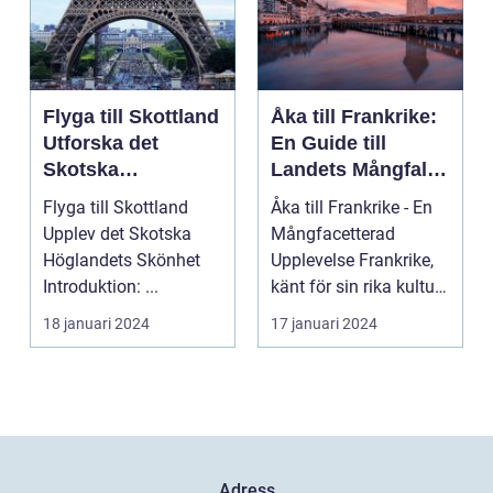
Flyga till Skottland
Åka till Frankrike:
Utforska det
En Guide till
Skotska
Landets Mångfald
Höglandets
och Attraktioner
Flyga till Skottland
Åka till Frankrike - En
Skönhet
Upplev det Skotska
Mångfacetterad
Höglandets Skönhet
Upplevelse Frankrike,
Introduktion: ...
känt för sin rika kultur,
historiska a...
18 januari 2024
17 januari 2024
Adress