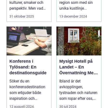
kulturer, smaker och
region som med sin
perspektiv. Men vad
unika kustlinje...
händer ...
31 oktober 2025
13 december 2024
Konferens i
Mysigt Hotell på
Tylösand: En
Landet – En
destinationsguide
Övernattning Med
Charm
Söker du en
Ibland är det
konferensdestination
avkopplingen,
som erbjuder både
tystnaden och naturen
inspiration och
som ropar efter oss,
avkoppling? Tylös...
och svaret är ofta ...
12 augusti 2024
30 juli 2024