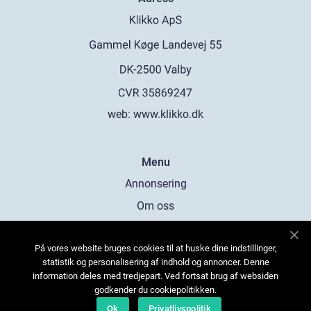
web:
www.klikko.dk
Menu
Annonsering
Om oss
Cookies
På vores website bruges cookies til at huske dine indstillinger,
Kontakta oss
statistik og personalisering af indhold og annoncer. Denne
Sitemap
information deles med tredjepart. Ved fortsat brug af websiden
godkender du cookiepolitikken.
Ok
Privatlivspolitik