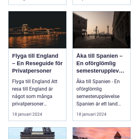
Flyga till England
Åka till Spanien –
– En Reseguide för
En oförglömlig
Privatpersoner
semesterupplevels
e
Flyga till England Att
Åka till Spanien - En
resa till England är
oförglömlig
något som många
semesterupplevelse
privatpersoner
Spanien är ett land
drömmer om. Landet
som lockar miljontals
18 januari 2024
18 januari 2024
har e...
männ...