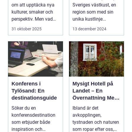
om att upptäcka nya
Sveriges västkust, en
kulturer, smaker och
region som med sin
perspektiv. Men vad
unika kustlinje...
händer ...
31 oktober 2025
13 december 2024
Konferens i
Mysigt Hotell på
Tylösand: En
Landet – En
destinationsguide
Övernattning Med
Charm
Söker du en
Ibland är det
konferensdestination
avkopplingen,
som erbjuder både
tystnaden och naturen
inspiration och
som ropar efter oss,