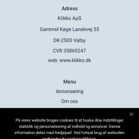
Adress
web:
www.klikko.dk
Menu
Annonsering
Om oss
Cookies
På vores website bruges cookies til at huske dine indstillinger,
Kontakta oss
statistik og personalisering af indhold og annoncer. Denne
Sitemap
information deles med tredjepart. Ved fortsat brug af websiden
godkender du cookiepolitikken.