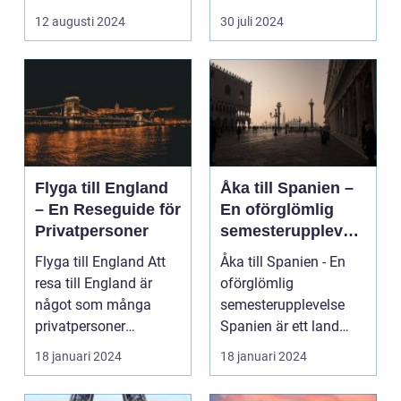
avkoppling? Tylös...
och svaret är ofta ...
12 augusti 2024
30 juli 2024
Flyga till England
Åka till Spanien –
– En Reseguide för
En oförglömlig
Privatpersoner
semesterupplevels
e
Flyga till England Att
Åka till Spanien - En
resa till England är
oförglömlig
något som många
semesterupplevelse
privatpersoner
Spanien är ett land
drömmer om. Landet
som lockar miljontals
18 januari 2024
18 januari 2024
har e...
männ...