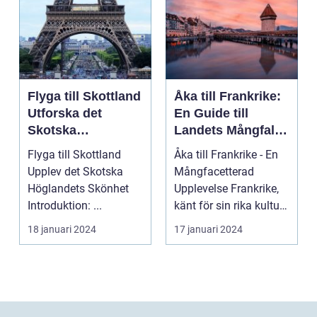
Flyga till Skottland
Åka till Frankrike:
Utforska det
En Guide till
Skotska
Landets Mångfald
Höglandets
och Attraktioner
Flyga till Skottland
Åka till Frankrike - En
Skönhet
Upplev det Skotska
Mångfacetterad
Höglandets Skönhet
Upplevelse Frankrike,
Introduktion: ...
känt för sin rika kultur,
historiska a...
18 januari 2024
17 januari 2024