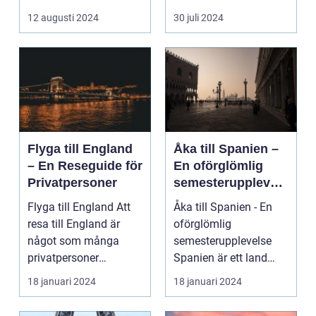
avkoppling? Tylös...
och svaret är ofta ...
12 augusti 2024
30 juli 2024
Flyga till England
Åka till Spanien –
– En Reseguide för
En oförglömlig
Privatpersoner
semesterupplevels
e
Flyga till England Att
Åka till Spanien - En
resa till England är
oförglömlig
något som många
semesterupplevelse
privatpersoner
Spanien är ett land
drömmer om. Landet
som lockar miljontals
18 januari 2024
18 januari 2024
har e...
männ...