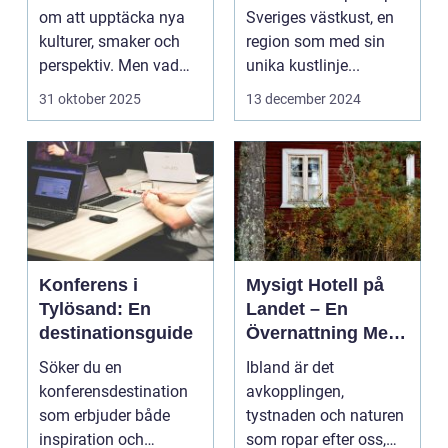
om att upptäcka nya
Sveriges västkust, en
kulturer, smaker och
region som med sin
perspektiv. Men vad
unika kustlinje...
händer ...
31 oktober 2025
13 december 2024
Konferens i
Mysigt Hotell på
Tylösand: En
Landet – En
destinationsguide
Övernattning Med
Charm
Söker du en
Ibland är det
konferensdestination
avkopplingen,
som erbjuder både
tystnaden och naturen
inspiration och
som ropar efter oss,