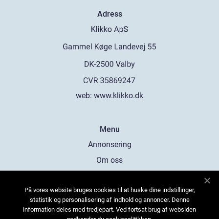
Adress
web:
www.klikko.dk
Menu
Annonsering
Om oss
Cookies
På vores website bruges cookies til at huske dine indstillinger,
Kontakta oss
statistik og personalisering af indhold og annoncer. Denne
Sitemap
information deles med tredjepart. Ved fortsat brug af websiden