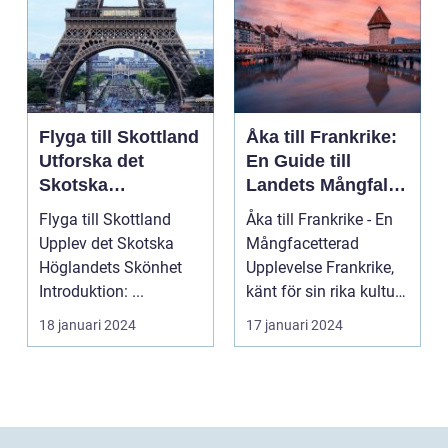
Flyga till Skottland
Åka till Frankrike:
Utforska det
En Guide till
Skotska
Landets Mångfald
Höglandets
och Attraktioner
Flyga till Skottland
Åka till Frankrike - En
Skönhet
Upplev det Skotska
Mångfacetterad
Höglandets Skönhet
Upplevelse Frankrike,
Introduktion: ...
känt för sin rika kultur,
historiska a...
18 januari 2024
17 januari 2024