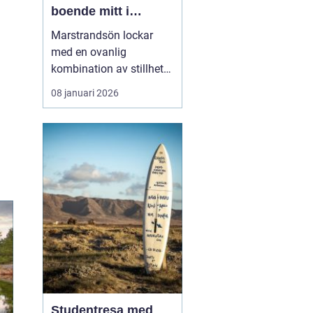
boende mitt i
Bohusläns
Marstrandsön lockar
skärgårdspuls
med en ovanlig
kombination av stillhet
och liv. Här möts salta
08 januari 2026
bad, segelbåtar,
historiska miljöer och
moderna restauranger
inom några få minuters
promenad. För många är
valet ...
Studentresa med