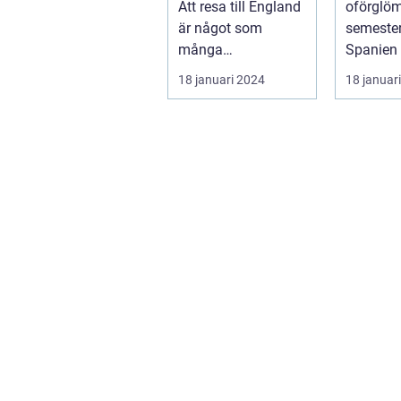
Att resa till England
oförglöm
är något som
semester
många
Spanien 
privatpersoner
som loc
18 januari 2024
18 januar
drömmer om.
miljonta
Landet har e...