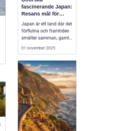
fascinerande Japan:
Resans mål för
upptäckare
Japan är ett land där det
förflutna och framtiden
smälter samman, gamla
tempel existerar sida vid
01 november 2025
sida med futuristiska
städer. Oavsett om du
lockas av den rika
kulturen, natursköna
landskap eller den unika
maten, erbjud...
å