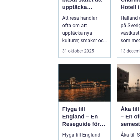
upptäcka
Hotell 
världen på
Att resa handlar
Halland 
ofta om att
på Sveri
upptäcka nya
västkust
kulturer, smaker och
som med
perspektiv. Men vad
kustlinje.
31 oktober 2025
13 decem
händer ...
Flyga till
Åka til
England – En
– En o
Reseguide för
semest
Privatpersoner
else
Flyga till England
Åka till 