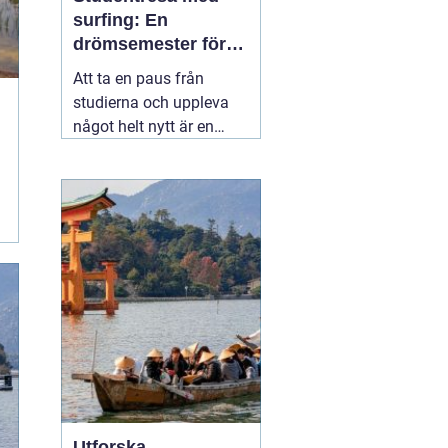
surfing: En
drömsemester för
studenter i Portugal
Att ta en paus från
studierna och uppleva
något helt nytt är en
dröm för många
studenter. För den som
älskar havet och söker
spänning finns det få
äventyr som slår en
03
november 2025
Utforska