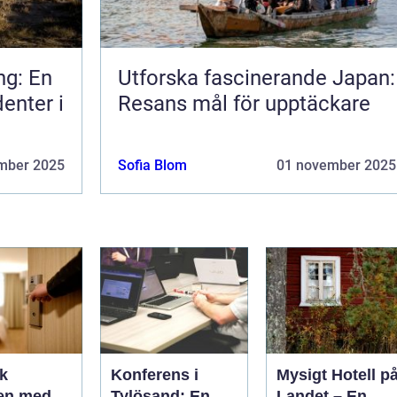
ng: En
Utforska fascinerande Japan:
enter i
Resans mål för upptäckare
mber 2025
Sofia Blom
01 november 2025
k
Konferens i
Mysigt Hotell p
en med
Tylösand: En
Landet – En