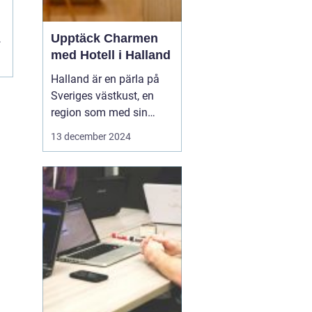
Upptäck Charmen
med Hotell i Halland
Halland är en pärla på
Sveriges västkust, en
region som med sin
unika kustlinje,
13 december 2024
vidsträckta stränder och
idylliska landskap lockar
såväl naturälskare som
kulturintresserade
besökare. I denna del
av...