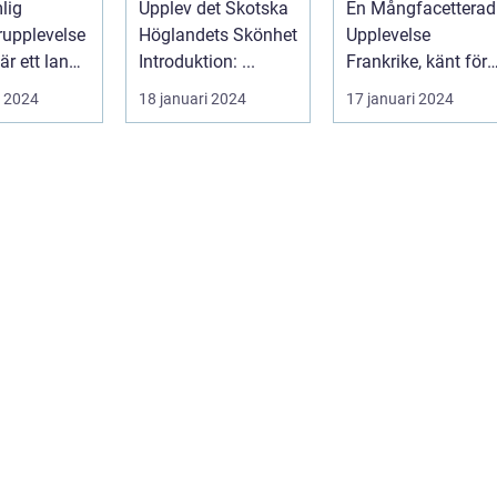
lig
Upplev det Skotska
En Mångfacetterad
Skönhet
Attraktioner
upplevelse
Höglandets Skönhet
Upplevelse
är ett land
Introduktion: ...
Frankrike, känt för
kar
sin rika kultur,
i 2024
18 januari 2024
17 januari 2024
ls männ...
historiska a...