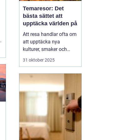
Temaresor: Det
bästa sättet att
upptäcka världen på
Att resa handlar ofta om
att upptäcka nya
t
kulturer, smaker och
perspektiv. Men vad
31 oktober 2025
händer när resan tar sitt
utgångspunkt i ett
särskilt intresse eller
tema? Temaresor
erbjuder ett unikt sätt att
utforska världen, ...