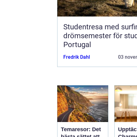
Studentresa med surfi
drömsemester för stud
Portugal
Fredrik Dahl
03 nove
Temaresor: Det
Upptäc
bästa sättet att
Charm