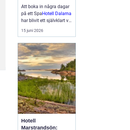
smakupplevelser i
Att boka in några dagar
hjärtat av
på ett Spa
Hotell Dalarna
landskapet
har blivit ett självklart val
för många som söker
15 juni 2026
lugn, vacker natur och
bra mat. Kombinationen
av dalaskog, sjöutsikt,
spa, väl genomtänkta
menyer och personligt
vär...
Hotell
Marstrandsön: