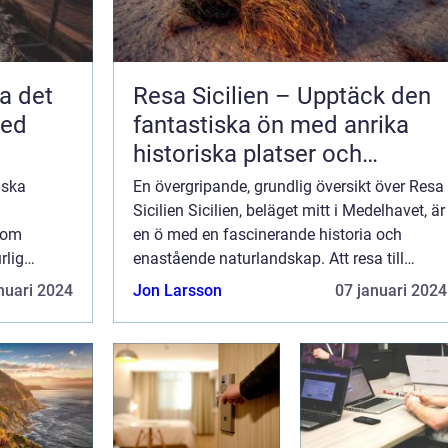
a det
Resa Sicilien – Upptäck den
med
fantastiska ön med anrika
historiska platser och
böljande landskap
iska
En övergripande, grundlig översikt över Resa
Sicilien Sicilien, beläget mitt i Medelhavet, är
 som
en ö med en fascinerande historia och
rlig
enastående naturlandskap. Att resa till
eläget på
Sicilien är som att besöka en verklig
nuari 2024
Jon Larsson
07 januari 2024
t rikt
friluftsmuseum, där antika tempel, kulle...