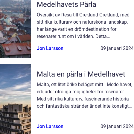
Medelhavets Pärla
Översikt av Resa till Grekland Grekland, med
sitt rika kulturarv och natursköna landskap,
har länge varit en drömdestination för
resenärer runt om i världen. Detta
medelhavsland erbjuder en perfekt mix av
Jon Larsson
09 januari 2024
historia, sol och stränder, autentisk mat och...
Malta en pärla i Medelhavet
Malta, ett litet örike beläget mitt i Medelhavet,
erbjuder otroliga möjligheter för resenärer.
Med sitt rika kulturarv, fascinerande historia
och fantastiska stränder är det inte konstigt
att ”resa Malta” blir allt populärare. I denna
art...
Jon Larsson
09 januari 2024