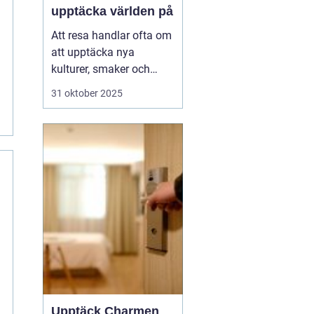
upptäcka världen på
Att resa handlar ofta om
att upptäcka nya
kulturer, smaker och
perspektiv. Men vad
31 oktober 2025
händer när resan tar sitt
utgångspunkt i ett
särskilt intresse eller
tema? Temaresor
erbjuder ett unikt sätt att
utforska världen, ...
Upptäck Charmen