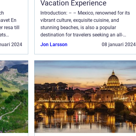
Vacation Experience
ch
Introduction: – – Mexico, renowned for its
havet En
vibrant culture, exquisite cuisine, and
 resa till
stunning beaches, is also a popular
ets
destination for travelers seeking an all-
ckande
inclusive experience. – In this
nuari 2024
Jon Larsson
08 januari 2024
kt
comprehensive article, we will delve int...