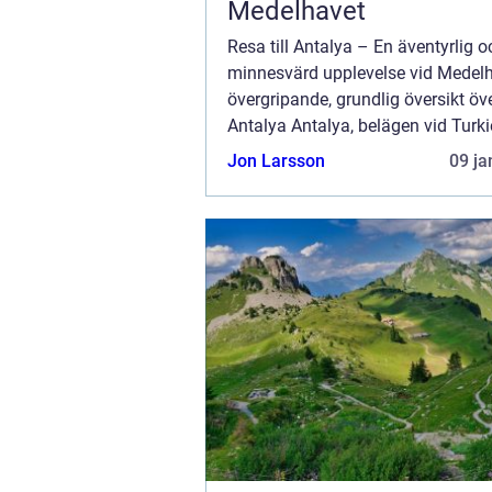
Medelhavet
Resa till Antalya – En äventyrlig o
minnesvärd upplevelse vid Medel
övergripande, grundlig översikt över
Antalya Antalya, belägen vid Turki
sydvästra kust, är en häpnadsvä
Jon Larsson
09 ja
destination som erbjuder en perfe
kombina...