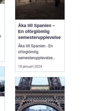
Åka till Spanien –
En oförglömlig
o
semesterupplevelse
Åka till Spanien - En
oförglömlig
semesterupplevelse
Spanien är ett land som
18 januari 2024
lockar miljontals
människor från hela
världen varje år. Med
sina fantastiska
stränder, rika kultur,
sprudlande nattliv och
härliga kök, är Spanien