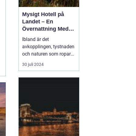
Mysigt Hotell på
Landet – En
Övernattning Med
Charm
Ibland är det
avkopplingen, tystnaden
och naturen som ropar
efter oss, och svaret är
30 juli 2024
ofta ett charmigt litet
hotell på den svenska
landsbygden. I hjärtat av
Småland, långt bort från
storstadens brus och
stoj, sl...