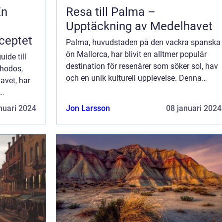
En
Resa till Palma –
Upptäckning av Medelhavet
ceptet
Palma, huvudstaden på den vackra spanska
ön Mallorca, har blivit en alltmer populär
ide till
destination för resenärer som söker sol, hav
Rhodos,
och en unik kulturell upplevelse. Denna
avet, har
artikel kommer att ge en grundlig och
fördjupande översikt över Palma, vad en
 av de
nuari 2024
Jon Larsson
08 januari 2024
res...
 på