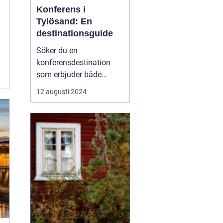
Konferens i
Tylösand: En
destinationsguide
Söker du en
konferensdestination
som erbjuder både
inspiration och
12 augusti 2024
avkoppling? Tylösand,
belägen vid västkusten
och känt för sin
storslagna natur och
förstklassiga faciliteter,
är platsen som kan för...