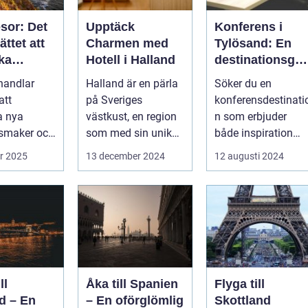
sor: Det
Upptäck
Konferens i
ättet att
Charmen med
Tylösand: En
ka
Hotell i Halland
destinationsgui
n på
de
 handlar
Halland är en pärla
Söker du en
att
på Sveriges
konferensdestinati
a nya
västkust, en region
n som erbjuder
, smaker och
som med sin unika
både inspiration
iv. Men vad
kustlinje...
och avkoppling?
r 2025
13 december 2024
12 augusti 2024
.
Tylös...
ll
Åka till Spanien
Flyga till
d – En
– En oförglömlig
Skottland