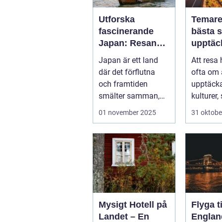
Utforska
Temare
fascinerande
bästa s
Japan: Resans
upptäc
mål för
världe
Japan är ett land
Att resa
upptäckare
där det förflutna
ofta om 
och framtiden
upptäck
smälter samman,
kulturer
gamla tempel e...
perspekt
01 november 2025
31 oktobe
händer ..
Mysigt Hotell på
Flyga ti
Landet – En
Englan