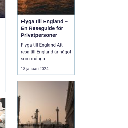
Flyga till England –
En Reseguide för
Privatpersoner
Flyga till England Att
resa till England är något
som många
privatpersoner drömmer
18 januari 2024
om. Landet har en
fascinerande historia,
kända sevärdheter och
en unik kultur som gör
det till en populär
destination. I denna
artikel kommer vi att ge
en grundlig öv...