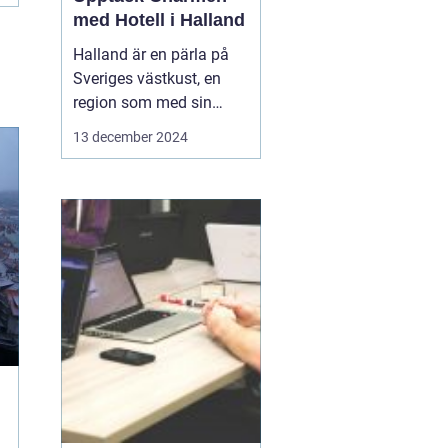
med Hotell i Halland
Halland är en pärla på
Sveriges västkust, en
region som med sin
unika kustlinje,
13 december 2024
vidsträckta stränder och
idylliska landskap lockar
såväl naturälskare som
kulturintresserade
besökare. I denna del
av...