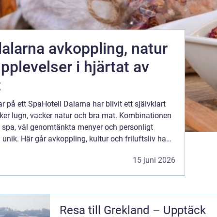
oppling, natur
plevelser i hjärtat av
t
 på ett SpaHotell Dalarna har blivit ett självklart
er lugn, vacker natur och bra mat. Kombinationen
t, spa, väl genomtänkta menyer och personligt
unik. Här går avkoppling, kultur och friluftsliv hand
i hand på ett sätt som både kroppen och huvudet mår bra av. D...
15 juni 2026
Resa till Grekland – Upptäck