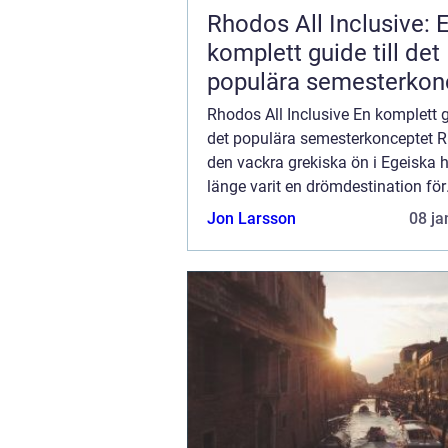
Rhodos All Inclusive: 
komplett guide till det
populära semesterkon
Rhodos All Inclusive En komplett gu
det populära semesterkonceptet 
den vackra grekiska ön i Egeiska h
länge varit en drömdestination för
solälskare och badentusiaster. En
Jon Larsson
08 ja
mest populära boendealternativen
Rhodos är &#...