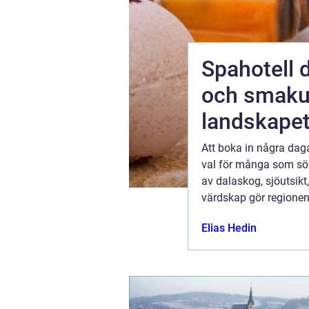
Spahotell dalarna avk
och smakup
landskape
n dröm för
Att boka in några dagar
g finns det
val för många som sök
tugal
av dalaskog, sjöutsik
värdskap gör regionen 
ember 2025
Elias Hedin