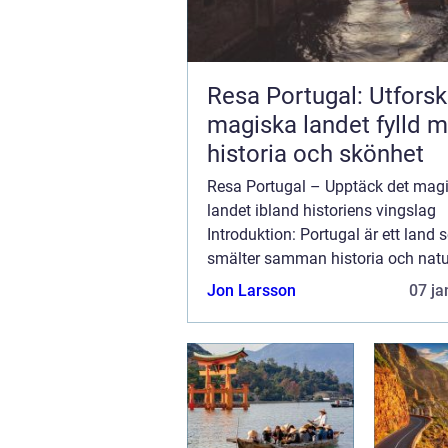
Resa Portugal: Utforsk
magiska landet fylld 
historia och skönhet
Resa Portugal – Upptäck det mag
landet ibland historiens vingslag
Introduktion: Portugal är ett land
smälter samman historia och natu
skönhet på ett enastående sätt. B
Jon Larsson
07 ja
den iberiska halvön har Portugal et
kulturarv och...